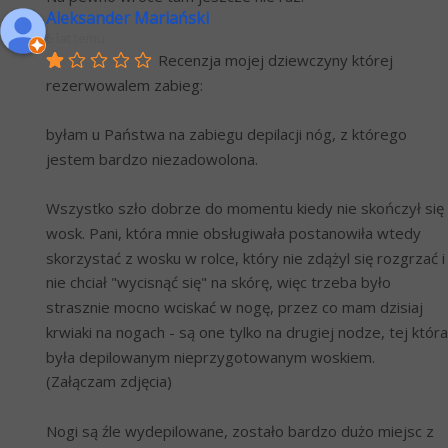
Aleksander Mariański
6 lat temu
Recenzja mojej dziewczyny której 
rezerwowalem zabieg:
byłam u Państwa na zabiegu depilacji nóg, z którego 
jestem bardzo niezadowolona.
Wszystko szło dobrze do momentu kiedy nie skończył się 
wosk. Pani, która mnie obsługiwała postanowiła wtedy 
skorzystać z wosku w rolce, który nie zdążyl się rozgrzać i 
nie chciał "wycisnąć się" na skórę, więc trzeba było 
strasznie mocno wciskać w nogę, przez co mam dzisiaj 
krwiaki na nogach - są one tylko na drugiej nodze, tej która 
była depilowanym nieprzygotowanym woskiem. 
(Załączam zdjęcia)
Nogi są źle wydepilowane, zostało bardzo dużo miejsc z 