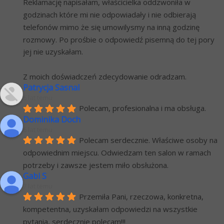
Reklamację napisałam, właścicielka oddzwoniła w 
godzinach które mi nie odpowiadały i nie odbierają 
telefonów mimo że się umowilysmy na inną godzinę 
rozmowy. Po prośbie o odpowiedź pisemną do tej pory 
jej nie uzyskałam.
Z moich doświadczeń zdecydowanie odradzam.
Patrycja Sasnal
6 lat temu
Polecam, profesionalna i ma obsługa.
Dominika Doch
6 lat temu
Polecam serdecznie. Właściwe osoby na 
odpowiednim miejscu. Odwiedzam ten salon w ramach 
potrzeby i zawsze jestem miło obsłużona.
Gabi S
7 lat temu
Przemiła Pani, rzeczowa, konkretna, 
kompetentna, uzyskałam odpowiedzi na wszystkie 
pytania, serdecznie polecam!!!