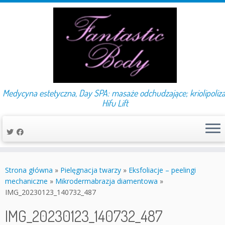
Medycyna estetyczna, Day SPA: masaże odchudzające; kriolipoliza
Hifu Lift
Przejdź
do
Strona główna
»
Pielęgnacja twarzy
»
Eksfoliacje – peelingi
treści
mechaniczne
»
Mikrodermabrazja diamentowa
»
IMG_20230123_140732_487
IMG_20230123_140732_487