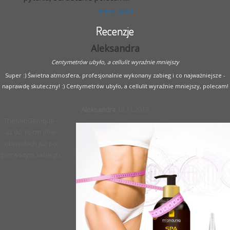
Więcej opinii
Recenzje
Aleksandra
Centymetrów ubyło, a cellulit wyraźnie mniejszy
Super :) Świetna atmosfera, profesjonalnie wykonany zabieg i co najważniejsze -
naprawdę skuteczny! :) Centymetrów ubyło, a cellulit wyraźnie mniejszy, polecam!
Aleksandra
18.11.2019
ThermoGenique -
aż do 16 cm (!!) w
obwodach już po
pierwszym zabiegu