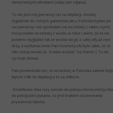
niewyrwanymi włoskami (załączam zdjęcia).
To nie jest mój pierwszy raz na depilacji, chodzę 
regularnie do różnych gabinetów,ale u Państwa byłam po 
raz pierwszy i nie spotkałam się wcześniej z takim czymś. 
Korzystałam wcześniej z wosku w rolce i wiem, że to nie 
powinno wyglądać tak że wciska się go z całej siły,aż ręce 
drżą, a wytłumaczenie Pani Kosmetyczki było takie, że to 
taki rodzaj wosku że  trzeba wciskać "na chama".( To nie 
są moje słowa).
Pani powiedziała też, że wcześniej w Państwa salonie były 
lepsze rolki do depilacji,a te są słabsze. 
 Dodatkowo dwa razy weszła do pokoju inna kosmetyczka 
do pokoju,bez pukania, co jest brakiem uszanowania 
prywatności klienta.