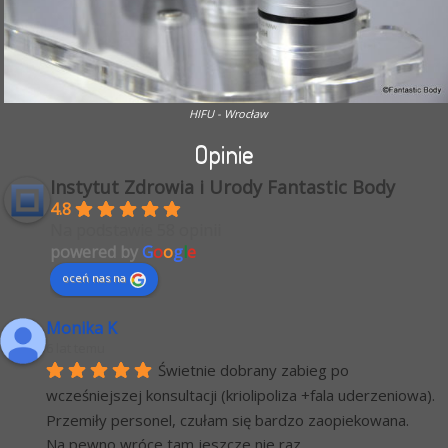
HIFU - Wrocław
Opinie
Instytut Zdrowia i Urody Fantastic Body
4.8
Na podstawie 58 opinii
powered by
G
o
o
g
l
e
oceń nas na
Monika K
6 lat temu
Świetnie dobrany zabieg po 
wcześniejszej konsultacji (kriolipoliza +fala uderzeniowa). 
Przemiły personel, czułam się bardzo zaopiekowana.
Na pewno wróce tam jeszcze nie raz.