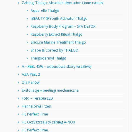
Zabiegi Thalgo: Absolute Hydration i inne rytuały
Aquarelle Thalgo
IBEAUTY ® Youth Activator Thalgo
Raspberry Body Program – SPA DETOX
Raspberry Extract Ritual Thalgo
Silicium Marine Treatment Thalgo
Shape & Correct by THALGO
Thalgodermyl Thalgo
A – PEEL 45% – odbudowa skóry wrażliwej
AZA PEEL 2
Dla Panów
Eksfoliacje – peelingi mechaniczne
Foto – Terapia LED
Henna brwi i rzęs
HL Perfect Time
HL Oczyszczający zabieg A-NOX
HL Perfect Time