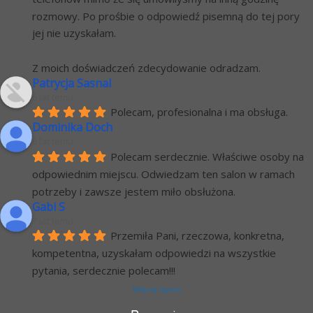
rozmowy. Po prośbie o odpowiedź pisemną do tej pory 
jej nie uzyskałam.
Z moich doświadczeń zdecydowanie odradzam.
Patrycja Sasnal
6 lat temu
Polecam, profesionalna i ma obsługa.
Dominika Doch
6 lat temu
Polecam serdecznie. Właściwe osoby na 
odpowiednim miejscu. Odwiedzam ten salon w ramach 
potrzeby i zawsze jestem miło obsłużona.
Gabi S
7 lat temu
Przemiła Pani, rzeczowa, konkretna, 
kompetentna, uzyskałam odpowiedzi na wszystkie 
pytania, serdecznie polecam!!!
Więcej opinii