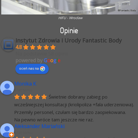
HIFU - Wrocław
Opinie
Instytut Zdrowia i Urody Fantastic Body
4.8
Na podstawie 58 opinii
powered by
G
o
o
g
l
e
oceń nas na
Monika K
6 lat temu
Świetnie dobrany zabieg po 
wcześniejszej konsultacji (kriolipoliza +fala uderzeniowa). 
Przemiły personel, czułam się bardzo zaopiekowana.
Na pewno wróce tam jeszcze nie raz.
Aleksander Mariański
6 lat temu