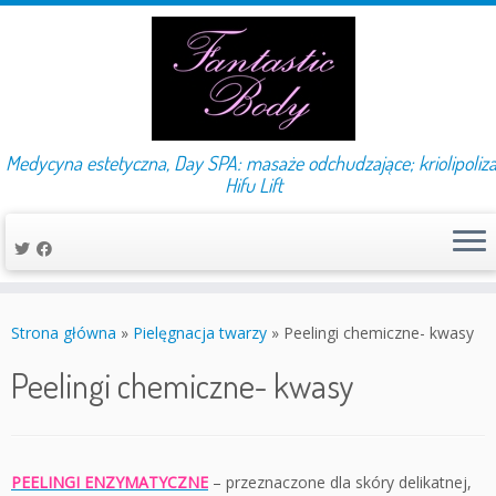
Medycyna estetyczna, Day SPA: masaże odchudzające; kriolipoliza
Hifu Lift
Przejdź
do
Strona główna
»
Pielęgnacja twarzy
»
Peelingi chemiczne- kwasy
treści
Peelingi chemiczne- kwasy
PEELINGI ENZYMATYCZNE
– przeznaczone dla skóry delikatnej,