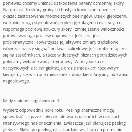
ponieważ chcemy uniknąć uszkodzenia bariery ochronnej skóry.
Natomiast dla skóry grubych i tłustych konieczne może się
okazać zastosowanie mocniejszych peelingów. Dzięki głębszemu
wnikaniu, mogą stymulować produkcję kolagenu i elastyny, co
wspomaga poprawę struktury skóry i zmniejszenie widoczności
porów i wzmaga procesy naprawcze. Jeśli cera jest
problematyczna i towarzyszą jej aktywne zmiany trądzikowe
wówczas należy sięgnąć po kwas salicylowy. Jeśli problem opiera
się na zaskórnikach, a także widocznych bliznach potrądzikowych
polecamy wybrać kwas pirogronowy. W przypadku cer
naczyniowych z teleangiektazją oraz z trądzikiem różowatym,
kierujemy się w stronę mieszanek z dodatkiem Argininy lub kwasu
migdałowego.
Kiedy robić peelingi chemiczne?
Wybierz odpowiednią porę roku: Peelingi chemiczne mogą
sprawdzać się przez cały rok, ale warto unikać ich w okresach
intensywnego nasłonecznienia, zwłaszcza jeśli planujesz peelingi
głębsze. Skóra po peelingu jest bardziej wrażliwa na promienie