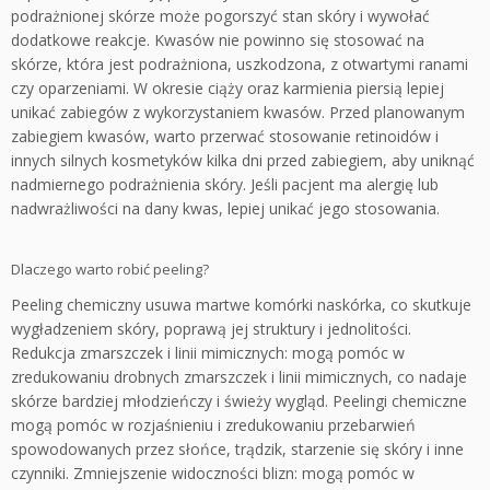
podrażnionej skórze może pogorszyć stan skóry i wywołać
dodatkowe reakcje. Kwasów nie powinno się stosować na
skórze, która jest podrażniona, uszkodzona, z otwartymi ranami
czy oparzeniami. W okresie ciąży oraz karmienia piersią lepiej
unikać zabiegów z wykorzystaniem kwasów. Przed planowanym
zabiegiem kwasów, warto przerwać stosowanie retinoidów i
innych silnych kosmetyków kilka dni przed zabiegiem, aby uniknąć
nadmiernego podrażnienia skóry. Jeśli pacjent ma alergię lub
nadwrażliwości na dany kwas, lepiej unikać jego stosowania.
Dlaczego warto robić peeling?
Peeling chemiczny usuwa martwe komórki naskórka, co skutkuje
wygładzeniem skóry, poprawą jej struktury i jednolitości.
Redukcja zmarszczek i linii mimicznych: mogą pomóc w
zredukowaniu drobnych zmarszczek i linii mimicznych, co nadaje
skórze bardziej młodzieńczy i świeży wygląd. Peelingi chemiczne
mogą pomóc w rozjaśnieniu i zredukowaniu przebarwień
spowodowanych przez słońce, trądzik, starzenie się skóry i inne
czynniki. Zmniejszenie widoczności blizn: mogą pomóc w