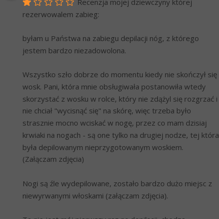
Recenzja mojej dziewczyny której 
rezerwowalem zabieg:
byłam u Państwa na zabiegu depilacji nóg, z którego 
jestem bardzo niezadowolona.
Wszystko szło dobrze do momentu kiedy nie skończył się 
wosk. Pani, która mnie obsługiwała postanowiła wtedy 
skorzystać z wosku w rolce, który nie zdążyl się rozgrzać i 
nie chciał "wycisnąć się" na skórę, więc trzeba było 
strasznie mocno wciskać w nogę, przez co mam dzisiaj 
krwiaki na nogach - są one tylko na drugiej nodze, tej która 
była depilowanym nieprzygotowanym woskiem. 
(Załączam zdjęcia)
Nogi są źle wydepilowane, zostało bardzo dużo miejsc z 
niewyrwanymi włoskami (załączam zdjęcia).