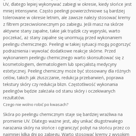
UV, dlatego lepiej wykonywać zabiegi w okresie, kiedy słońce jest
mniej intensywne. Często peelingi powierzchniowe są bardziej
tolerowane w okresie letnim, ale zawsze należy stosować kremy
z filtrem przeciwsłonecznym po zabiegu. Jeśli masz na skórze
aktywne stany zapalne, takie jak trądzik czy wypryski, warto
poczekać, aż stany zapalne się unormują przed wykonaniem
peelingu chemicznego. Peelingi w takiej sytuacji mogą pogorszyć
podrażnienia i wywołać dodatkowe reakcje skórne. Przed
wykonaniem peelingu chemicznego warto skonsultować się z
kosmetologiem, dermatologiem lub specjalistą medycyny
estetycznej. Peeling chemiczny może być stosowany dla różnych
celów, takich jak złuszczanie, redukcja przebarwień, poprawa
tekstury skóry czy redukcja blizn. Częstotliwość wykonania
peelingów będzie zależała od stanu skóry i oczekiwanych
rezultatów.
Czego nie wolno robić po kwasach?
Skóra po peelingu chemicznym staje się bardziej wrażliwa na
promienie UV. Dlatego ważne jest, aby unikać długotrwałego
narażania skóry na słońce i ograniczyć pobyt na słońcu przez co
najmniej kilka dni po zabiegu. Warto stosować kremy z wysokim