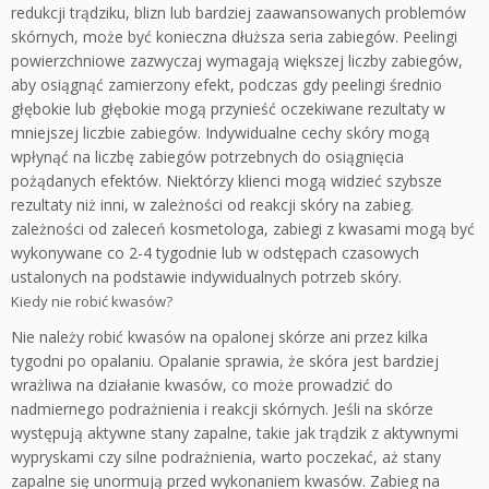
redukcji trądziku, blizn lub bardziej zaawansowanych problemów
skórnych, może być konieczna dłuższa seria zabiegów. Peelingi
powierzchniowe zazwyczaj wymagają większej liczby zabiegów,
aby osiągnąć zamierzony efekt, podczas gdy peelingi średnio
głębokie lub głębokie mogą przynieść oczekiwane rezultaty w
mniejszej liczbie zabiegów. Indywidualne cechy skóry mogą
wpłynąć na liczbę zabiegów potrzebnych do osiągnięcia
pożądanych efektów. Niektórzy klienci mogą widzieć szybsze
rezultaty niż inni, w zależności od reakcji skóry na zabieg.
zależności od zaleceń kosmetologa, zabiegi z kwasami mogą być
wykonywane co 2-4 tygodnie lub w odstępach czasowych
ustalonych na podstawie indywidualnych potrzeb skóry.
Kiedy nie robić kwasów?
Nie należy robić kwasów na opalonej skórze ani przez kilka
tygodni po opalaniu. Opalanie sprawia, że skóra jest bardziej
wrażliwa na działanie kwasów, co może prowadzić do
nadmiernego podrażnienia i reakcji skórnych. Jeśli na skórze
występują aktywne stany zapalne, takie jak trądzik z aktywnymi
wypryskami czy silne podrażnienia, warto poczekać, aż stany
zapalne się unormują przed wykonaniem kwasów. Zabieg na