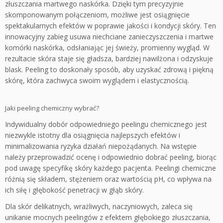
złuszczania martwego naskórka. Dzięki tym precyzyjnie
skomponowanym połączeniom, możliwe jest osiągnięcie
spektakularnych efektów w poprawie jakości i kondycji skóry. Ten
innowacyjny zabieg usuwa niechciane zanieczyszczenia i martwe
komórki naskórka, odsłaniając jej świeży, promienny wygląd. W
rezultacie skóra staje się gładsza, bardziej nawilżona i odzyskuje
blask. Peeling to doskonały sposób, aby uzyskać zdrową i piękną
skórę, która zachwyca swoim wyglądem i elastycznością.
Jaki peeling chemiczny wybrać?
Indywidualny dobór odpowiedniego peelingu chemicznego jest
niezwykle istotny dla osiągnięcia najlepszych efektów i
minimalizowania ryzyka działań niepożądanych. Na wstępie
należy przeprowadzić ocenę i odpowiednio dobrać peeling, biorąc
pod uwagę specyfikę skóry każdego pacjenta. Peelingi chemiczne
różnią się składem, stężeniem oraz wartością pH, co wpływa na
ich siłę i głębokość penetracji w głąb skóry.
Dla skór delikatnych, wrażliwych, naczyniowych, zaleca się
unikanie mocnych peelingów z efektem głębokiego złuszczania,