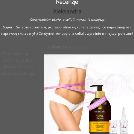
Recenzje
Aleksandra
Centymetrów ubyło, a cellulit wyraźnie mniejszy
Super :) Świetna atmosfera, profesjonalnie wykonany zabieg i co najważniejsze -
naprawdę skuteczny! :) Centymetrów ubyło, a cellulit wyraźnie mniejszy, polecam!
Aleksandra
18.11.2019
ThermoGenique -
aż do 16 cm (!!) w
obwodach już po
pierwszym zabiegu