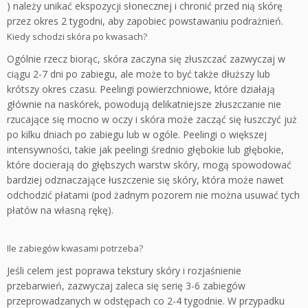
) należy unikać ekspozycji słonecznej i chronić przed nią skórę
przez okres 2 tygodni, aby zapobiec powstawaniu podrażnień.
Kiedy schodzi skóra po kwasach?
Ogólnie rzecz biorąc, skóra zaczyna się złuszczać zazwyczaj w
ciągu 2-7 dni po zabiegu, ale może to być także dłuższy lub
krótszy okres czasu. Peelingi powierzchniowe, które działają
głównie na naskórek, powodują delikatniejsze złuszczanie nie
rzucające się mocno w oczy i skóra może zacząć się łuszczyć już
po kilku dniach po zabiegu lub w ogóle. Peelingi o większej
intensywności, takie jak peelingi średnio głębokie lub głębokie,
które docierają do głębszych warstw skóry, mogą spowodować
bardziej odznaczające łuszczenie się skóry, która może nawet
odchodzić płatami (pod żadnym pozorem nie można usuwać tych
płatów na własną rękę).
Ile zabiegów kwasami potrzeba?
Jeśli celem jest poprawa tekstury skóry i rozjaśnienie
przebarwień, zazwyczaj zaleca się serię 3-6 zabiegów
przeprowadzanych w odstępach co 2-4 tygodnie. W przypadku