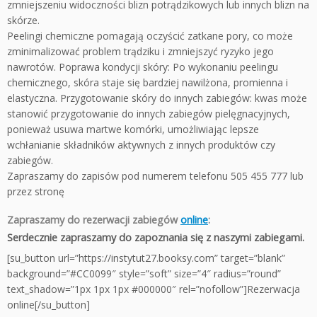
zmniejszeniu widoczności blizn potrądzikowych lub innych blizn na
skórze.
Peelingi chemiczne pomagają oczyścić zatkane pory, co może
zminimalizować problem trądziku i zmniejszyć ryzyko jego
nawrotów. Poprawa kondycji skóry: Po wykonaniu peelingu
chemicznego, skóra staje się bardziej nawilżona, promienna i
elastyczna. Przygotowanie skóry do innych zabiegów: kwas może
stanowić przygotowanie do innych zabiegów pielęgnacyjnych,
ponieważ usuwa martwe komórki, umożliwiając lepsze
wchłanianie składników aktywnych z innych produktów czy
zabiegów.
Zapraszamy do zapisów pod numerem telefonu 505 455 777 lub
przez stronę
Zapraszamy do rezerwacji zabiegów
online
:
Serdecznie zapraszamy do zapoznania się z naszymi zabiegami.
[su_button url=”https://instytut27.booksy.com” target=”blank”
background=”#CC0099″ style=”soft” size=”4″ radius=”round”
text_shadow=”1px 1px 1px #000000″ rel=”nofollow”]Rezerwacja
online[/su_button]