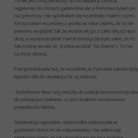
To nie jest mój pierwszy raz na depilacji, chodzę 
regularnie do różnych gabinetów,ale u Państwa byłam po 
raz pierwszy i nie spotkałam się wcześniej z takim czymś. 
Korzystałam wcześniej z wosku w rolce i wiem, że to nie 
powinno wyglądać tak że wciska się go z całej siły,aż ręce 
drżą, a wytłumaczenie Pani Kosmetyczki było takie, że to 
taki rodzaj wosku że  trzeba wciskać "na chama".( To nie 
są moje słowa).
Pani powiedziała też, że wcześniej w Państwa salonie były 
lepsze rolki do depilacji,a te są słabsze. 
 Dodatkowo dwa razy weszła do pokoju inna kosmetyczka 
do pokoju,bez pukania, co jest brakiem uszanowania 
prywatności klienta.
Reklamację napisałam, właścicielka oddzwoniła w 
godzinach które mi nie odpowiadały i nie odbierają 
telefonów mimo że się umowilysmy na inną godzinę 