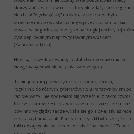
wosk. Pani, która mnie obsługiwała postanowiła wtedy 
skorzystać z wosku w rolce, który nie zdążyl się rozgrzać i 
nie chciał "wycisnąć się" na skórę, więc trzeba było 
strasznie mocno wciskać w nogę, przez co mam dzisiaj 
krwiaki na nogach - są one tylko na drugiej nodze, tej która 
była depilowanym nieprzygotowanym woskiem. 
(Załączam zdjęcia)
Nogi są źle wydepilowane, zostało bardzo dużo miejsc z 
niewyrwanymi włoskami (załączam zdjęcia).
To nie jest mój pierwszy raz na depilacji, chodzę 
regularnie do różnych gabinetów,ale u Państwa byłam po 
raz pierwszy i nie spotkałam się wcześniej z takim czymś. 
Korzystałam wcześniej z wosku w rolce i wiem, że to nie 
powinno wyglądać tak że wciska się go z całej siły,aż ręce 
drżą, a wytłumaczenie Pani Kosmetyczki było takie, że to 
taki rodzaj wosku że  trzeba wciskać "na chama".( To nie 
są moje słowa).