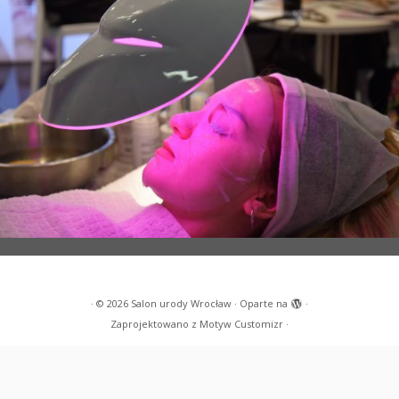
·
© 2026
Salon urody Wrocław
·
Oparte na
·
Zaprojektowano z
Motyw Customizr
·