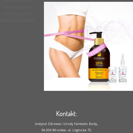
ThermoGenique -
aż do 16 cm (!!) w
obwodach już po
pierwszym zabiegu
Kontakt:
Instytut Zdrowia i Urody Fantastic Body,
54-206 Wrocław, ul. Legnicka 72;