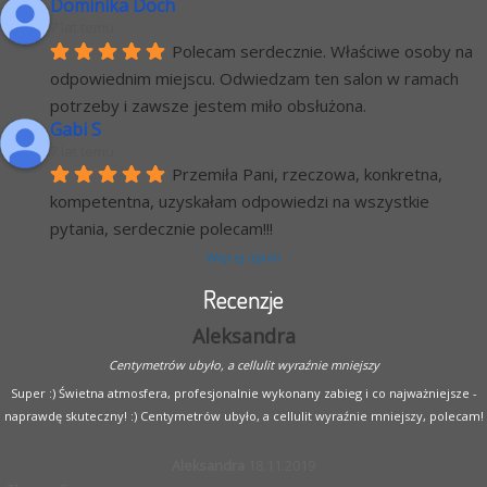
Dominika Doch
7 lat temu
Polecam serdecznie. Właściwe osoby na 
odpowiednim miejscu. Odwiedzam ten salon w ramach 
potrzeby i zawsze jestem miło obsłużona.
Gabi S
7 lat temu
Przemiła Pani, rzeczowa, konkretna, 
kompetentna, uzyskałam odpowiedzi na wszystkie 
pytania, serdecznie polecam!!!
Więcej opinii
Recenzje
Aleksandra
Centymetrów ubyło, a cellulit wyraźnie mniejszy
Super :) Świetna atmosfera, profesjonalnie wykonany zabieg i co najważniejsze -
naprawdę skuteczny! :) Centymetrów ubyło, a cellulit wyraźnie mniejszy, polecam!
Aleksandra
18.11.2019