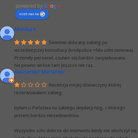
powered by
G
o
o
g
l
e
oceń nas na
Monika K
6 lat temu
Świetnie dobrany zabieg po 
wcześniejszej konsultacji (kriolipoliza +fala uderzeniowa). 
Przemiły personel, czułam się bardzo zaopiekowana.
Na pewno wróce tam jeszcze nie raz.
Aleksander Mariański
6 lat temu
Recenzja mojej dziewczyny której 
rezerwowalem zabieg:
byłam u Państwa na zabiegu depilacji nóg, z którego 
jestem bardzo niezadowolona.
Wszystko szło dobrze do momentu kiedy nie skończył się 