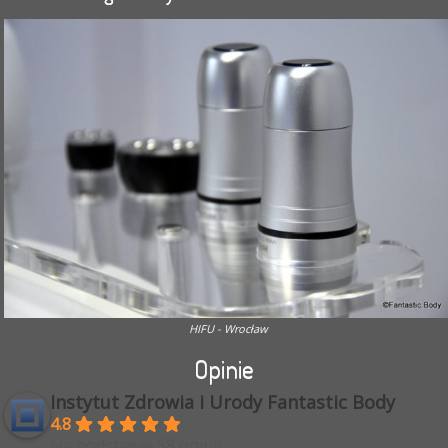
HIFU - Wrocław
Opinie
Instytut Zdrowia i Urody Fantastic Body
4.8
Na podstawie 58 opinii