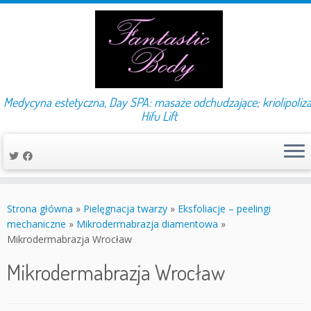
Medycyna estetyczna, Day SPA: masaże odchudzające; kriolipoliza
Hifu Lift
Przejdź
do
Strona główna
»
Pielęgnacja twarzy
»
Eksfoliacje – peelingi
treści
mechaniczne
»
Mikrodermabrazja diamentowa
»
Mikrodermabrazja Wrocław
Mikrodermabrazja Wrocław