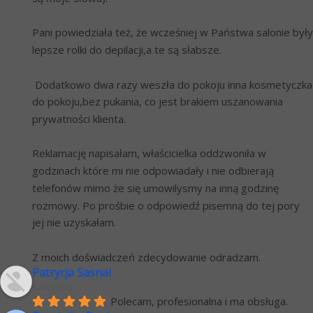
Pani powiedziała też, że wcześniej w Państwa salonie były 
lepsze rolki do depilacji,a te są słabsze. 
 Dodatkowo dwa razy weszła do pokoju inna kosmetyczka 
do pokoju,bez pukania, co jest brakiem uszanowania 
prywatności klienta.
Reklamację napisałam, właścicielka oddzwoniła w 
godzinach które mi nie odpowiadały i nie odbierają 
telefonów mimo że się umowilysmy na inną godzinę 
rozmowy. Po prośbie o odpowiedź pisemną do tej pory 
jej nie uzyskałam.
Z moich doświadczeń zdecydowanie odradzam.
Patrycja Sasnal
6 lat temu
Polecam, profesionalna i ma obsługa.