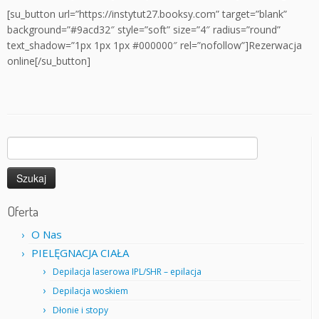
[su_button url=”https://instytut27.booksy.com” target=”blank”
background=”#9acd32″ style=”soft” size=”4″ radius=”round”
text_shadow=”1px 1px 1px #000000″ rel=”nofollow”]Rezerwacja
online[/su_button]
Szukaj:
Oferta
O Nas
PIELĘGNACJA CIAŁA
Depilacja laserowa IPL/SHR – epilacja
Depilacja woskiem
Dłonie i stopy