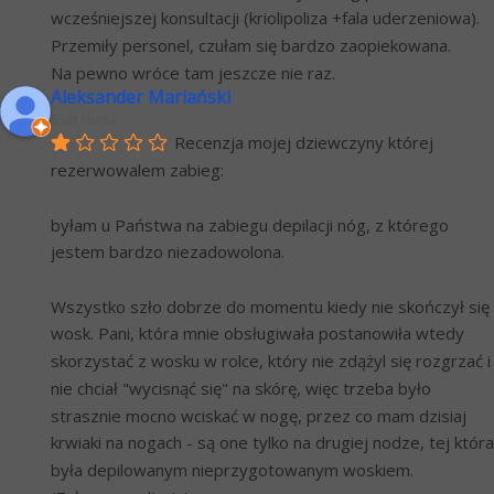
wcześniejszej konsultacji (kriolipoliza +fala uderzeniowa). 
Przemiły personel, czułam się bardzo zaopiekowana.
Na pewno wróce tam jeszcze nie raz.
Aleksander Mariański
6 lat temu
Recenzja mojej dziewczyny której 
rezerwowalem zabieg:
byłam u Państwa na zabiegu depilacji nóg, z którego 
jestem bardzo niezadowolona.
Wszystko szło dobrze do momentu kiedy nie skończył się 
wosk. Pani, która mnie obsługiwała postanowiła wtedy 
skorzystać z wosku w rolce, który nie zdążyl się rozgrzać i 
nie chciał "wycisnąć się" na skórę, więc trzeba było 
strasznie mocno wciskać w nogę, przez co mam dzisiaj 
krwiaki na nogach - są one tylko na drugiej nodze, tej która 
była depilowanym nieprzygotowanym woskiem. 