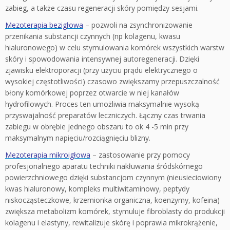
zabieg, a także czasu regeneracji skóry pomiędzy sesjami.
Mezoterapia bezigłowa
– pozwoli na zsynchronizowanie
przenikania substancji czynnych (np kolagenu, kwasu
hialuronowego) w celu stymulowania komórek wszystkich warstw
skóry i spowodowania intensywnej autoregeneracji. Dzięki
zjawisku elektroporacji (przy użyciu prądu elektrycznego o
wysokiej częstotliwości) czasowo zwiększamy przepuszczalność
błony komórkowej poprzez otwarcie w niej kanałów
hydrofilowych. Proces ten umożliwia maksymalnie wysoką
przyswajalność preparatów leczniczych. Łączny czas trwania
zabiegu w obrębie jednego obszaru to ok 4 -5 min przy
maksymalnym napięciu/rozciągnięciu blizny.
Mezoterapia mikroigłowa
– zastosowanie przy pomocy
profesjonalnego aparatu techniki nakłuwania śródskórnego
powierzchniowego dzięki substancjom czynnym (nieusieciowiony
kwas hialuronowy, kompleks multiwitaminowy, peptydy
niskocząsteczkowe, krzemionka organiczna, koenzymy, kofeina)
zwiększa metabolizm komórek, stymuluje fibroblasty do produkcji
kolagenu i elastyny, rewitalizuje skórę i poprawia mikrokrążenie,