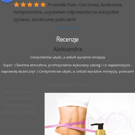
Przemiła Pani, rzeczowa, konkretna, 
kompetentna, uzyskałam odpowiedzi na wszystkie 
pytania, serdecznie polecam!!!
Więcej opinii
Recenzje
Aleksandra
Centymetrów ubyło, a cellulit wyraźnie mniejszy
Super :) Świetna atmosfera, profesjonalnie wykonany zabieg i co najważniejsze -
naprawdę skuteczny! :) Centymetrów ubyło, a cellulit wyraźnie mniejszy, polecam!
Aleksandra
18.11.2019
ThermoGenique -
aż do 16 cm (!!) w
obwodach już po
pierwszym zabiegu