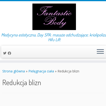
Medycyna estetyczna, Day SPA: masaże odchudzające; kriolipoliza
Hifu Lift
Przejdź
do
Strona główna
»
Pielęgnacja ciała
»
Redukcja blizn
treści
Redukcja blizn