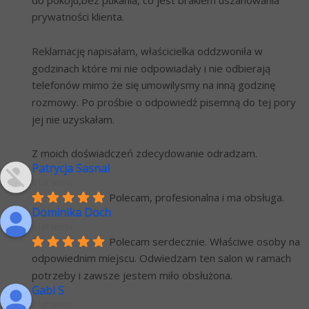
prywatności klienta.
Reklamację napisałam, właścicielka oddzwoniła w 
godzinach które mi nie odpowiadały i nie odbierają 
telefonów mimo że się umowilysmy na inną godzinę 
rozmowy. Po prośbie o odpowiedź pisemną do tej pory 
jej nie uzyskałam.
Z moich doświadczeń zdecydowanie odradzam.
Patrycja Sasnal
6 lat temu
Polecam, profesionalna i ma obsługa.
Dominika Doch
6 lat temu
Polecam serdecznie. Właściwe osoby na 
odpowiednim miejscu. Odwiedzam ten salon w ramach 
potrzeby i zawsze jestem miło obsłużona.
Gabi S
7 lat temu