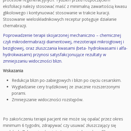
eksfoliacji należy stosować maść z minimalną zawartością kwasu
glikolowego i kontynuować stosowanie w trakcie kuracji.
Stosowanie wieloskładnikowych receptur potęguje działanie
chemabrazji.
Poprowadzenie terapii skojarzonej mechaniczno – chemicznej
czyli mikrodermabrazji diamentowej, mezoterapii mikroigłowej i
bezigłowej, oraz złuszczania kwasami (beta- hydrokwasami i alfa-
hydrokwasami) przynosi satysfakcjonujące rezultaty w
zmniejszaniu widoczności blizn.
Wskazania
Redukcja blizn po-zabiegowych i blizn po cięciu cesarskim.
Wygładzanie cery trądzikowej ze znacznie rozszerzonymi
porami.
Zmniejszanie widoczności rozstępów.
Po zakończeniu terapii pacjent nie może się opalać przez okres
minimum 6 tygodni, zdrapywać czy usuwać złuszczający się