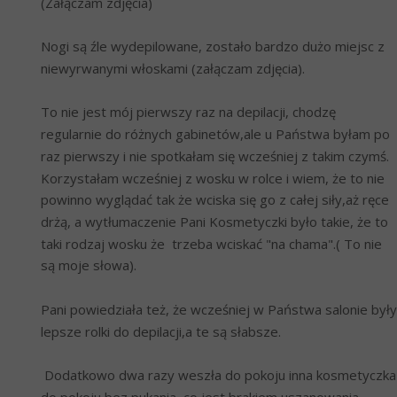
(Załączam zdjęcia)
Nogi są źle wydepilowane, zostało bardzo dużo miejsc z 
niewyrwanymi włoskami (załączam zdjęcia).
To nie jest mój pierwszy raz na depilacji, chodzę 
regularnie do różnych gabinetów,ale u Państwa byłam po 
raz pierwszy i nie spotkałam się wcześniej z takim czymś. 
Korzystałam wcześniej z wosku w rolce i wiem, że to nie 
powinno wyglądać tak że wciska się go z całej siły,aż ręce 
drżą, a wytłumaczenie Pani Kosmetyczki było takie, że to 
taki rodzaj wosku że  trzeba wciskać "na chama".( To nie 
są moje słowa).
Pani powiedziała też, że wcześniej w Państwa salonie były 
lepsze rolki do depilacji,a te są słabsze. 
 Dodatkowo dwa razy weszła do pokoju inna kosmetyczka 
do pokoju,bez pukania, co jest brakiem uszanowania 