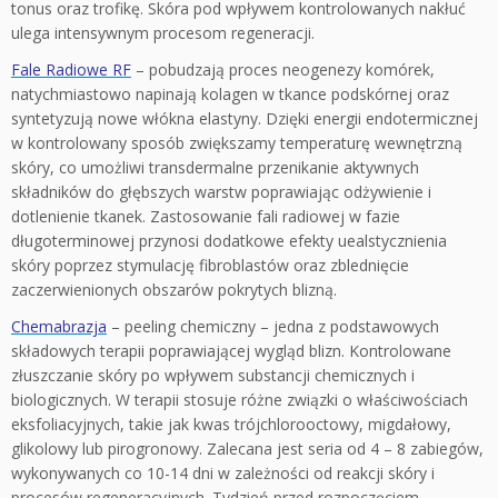
tonus oraz trofikę. Skóra pod wpływem kontrolowanych nakłuć
ulega intensywnym procesom regeneracji.
Fale Radiowe RF
– pobudzają proces neogenezy komórek,
natychmiastowo napinają kolagen w tkance podskórnej oraz
syntetyzują nowe włókna elastyny. Dzięki energii endotermicznej
w kontrolowany sposób zwiększamy temperaturę wewnętrzną
skóry, co umożliwi transdermalne przenikanie aktywnych
składników do głębszych warstw poprawiając odżywienie i
dotlenienie tkanek. Zastosowanie fali radiowej w fazie
długoterminowej przynosi dodatkowe efekty uealstycznienia
skóry poprzez stymulację fibroblastów oraz zblednięcie
zaczerwienionych obszarów pokrytych blizną.
Chemabrazja
– peeling chemiczny – jedna z podstawowych
składowych terapii poprawiającej wygląd blizn. Kontrolowane
złuszczanie skóry po wpływem substancji chemicznych i
biologicznych. W terapii stosuje różne związki o właściwościach
eksfoliacyjnych, takie jak kwas trójchlorooctowy, migdałowy,
glikolowy lub pirogronowy. Zalecana jest seria od 4 – 8 zabiegów,
wykonywanych co 10-14 dni w zależności od reakcji skóry i
procesów regeneracyjnych. Tydzień przed rozpoczęciem