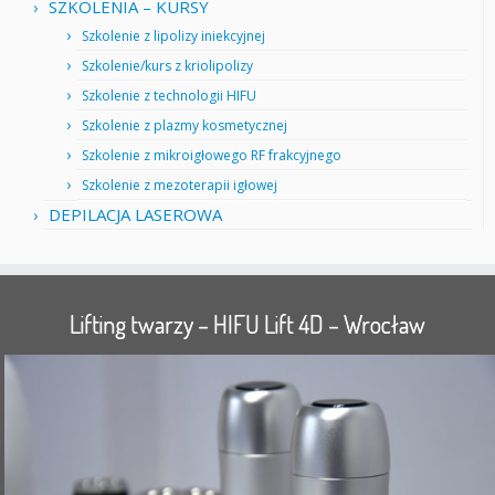
SZKOLENIA – KURSY
Szkolenie z lipolizy iniekcyjnej
Szkolenie/kurs z kriolipolizy
Szkolenie z technologii HIFU
Szkolenie z plazmy kosmetycznej
Szkolenie z mikroigłowego RF frakcyjnego
Szkolenie z mezoterapii igłowej
DEPILACJA LASEROWA
Lifting twarzy – HIFU Lift 4D – Wrocław