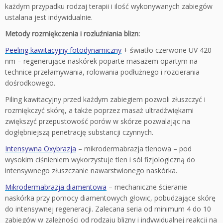
każdym przypadku rodzaj terapii i ilość wykonywanych zabiegów
ustalana jest indywidualnie.
Metody rozmiękczenia i rozluźniania blizn:
Peeling kawitacyjny fotodynamiczny
+ światło czerwone UV 420
nm – regenerujące naskórek poparte masażem opartym na
technice przełamywania, rolowania podłużnego i rozcierania
dośrodkowego.
Piling kawitacyjny przed każdym zabiegiem pozwoli złuszczyć i
rozmiękczyć skórę, a także poprzez masaż ultradźwiękami
zwiększyć przepustowość porów w skórze pozwalając na
dogłębniejszą penetrację substancji czynnych.
Intensywna Oxybrazja
– mikrodermabrazja tlenowa – pod
wysokim ciśnieniem wykorzystuje tlen i sól fizjologiczną do
intensywnego złuszczanie nawarstwionego naskórka.
Mikrodermabrazja diamentowa
– mechaniczne ścieranie
naskórka przy pomocy diamentowych głowic, pobudzające skórę
do intensywnej regeneracji. Zalecana seria od minimum 4 do 10
zabiegów w zależności od rodzaju blizny i indywidualnej reakcji na