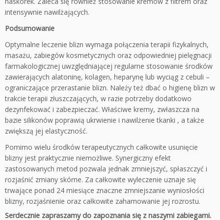
naskórek. Zaleca się również stosowanie kremów z filtrem oraz
intensywnie nawilżających.
Podsumowanie
Optymalne leczenie blizn wymaga połączenia terapii fizykalnych,
masażu, zabiegów kosmetycznych oraz odpowiedniej pielęgnacji
farmakologicznej uwzględniającej regularne stosowanie środków
zawierających alatoninę, kolagen, heparynę lub wyciąg z cebuli –
ograniczające przerastanie blizn. Należy też dbać o higienę blizn w
trakcie terapii złuszczających, w razie potrzeby dodatkowo
dezynfekować i zabezpieczać. Właściwe kremy, zwłaszcza na
bazie silikonów poprawią ukrwienie i nawilżenie tkanki , a także
zwiększą jej elastyczność.
Pomimo wielu środków terapeutycznych całkowite usunięcie
blizny jest praktycznie niemożliwe. Synergiczny efekt
zastosowanych metod pozwala jednak zmniejszyć, spłaszczyć i
rozjaśnić zmiany skórne. Za całkowite wyleczenie uznaje się
trwające ponad 24 miesiące znaczne zmniejszanie wyniosłości
blizny, rozjaśnienie oraz całkowite zahamowanie jej rozrostu.
Serdecznie zapraszamy do zapoznania się z naszymi zabiegami.