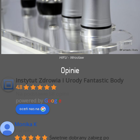
HIFU - Wrocław
Opinie
Instytut Zdrowia i Urody Fantastic Body
4.8
Na podstawie 58 opinii
powered by
G
o
o
g
l
e
oceń nas na
Monika K
6 lat temu
Świetnie dobrany zabieg po 