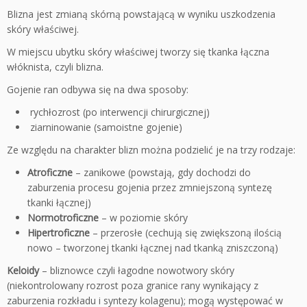
Blizna jest zmianą skórną powstającą w wyniku uszkodzenia
skóry właściwej.
W miejscu ubytku skóry właściwej tworzy się tkanka łączna
włóknista, czyli blizna.
Gojenie ran odbywa się na dwa sposoby:
rychłozrost (po interwencji chirurgicznej)
ziarninowanie (samoistne gojenie)
Ze względu na charakter blizn można podzielić je na trzy rodzaje:
Atroficzne
– zanikowe (powstają, gdy dochodzi do
zaburzenia procesu gojenia przez zmniejszoną syntezę
tkanki łącznej)
Normotroficzne
– w poziomie skóry
Hipertroficzne
– przerosłe (cechują się zwiększoną ilością
nowo – tworzonej tkanki łącznej nad tkanką zniszczoną)
Keloidy
– bliznowce czyli łagodne nowotwory skóry
(niekontrolowany rozrost poza granice rany wynikający z
zaburzenia rozkładu i syntezy kolagenu); mogą występować w