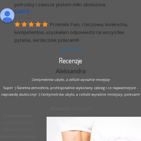
potrzeby i zawsze jestem miło obsłużona.
Gabi S
7 lat temu
Przemiła Pani, rzeczowa, konkretna, 
kompetentna, uzyskałam odpowiedzi na wszystkie 
pytania, serdecznie polecam!!!
Więcej opinii
Recenzje
Aleksandra
Centymetrów ubyło, a cellulit wyraźnie mniejszy
Super :) Świetna atmosfera, profesjonalnie wykonany zabieg i co najważniejsze -
naprawdę skuteczny! :) Centymetrów ubyło, a cellulit wyraźnie mniejszy, polecam!
Aleksandra
18.11.2019
ThermoGenique -
aż do 16 cm (!!) w
obwodach już po
pierwszym zabiegu