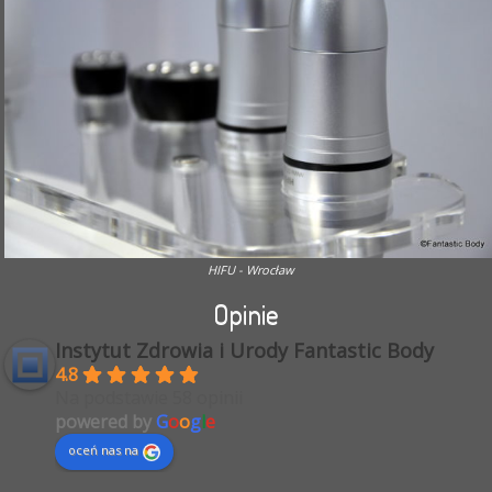
HIFU - Wrocław
Opinie
Instytut Zdrowia i Urody Fantastic Body
4.8
Na podstawie 58 opinii
powered by
G
o
o
g
l
e
oceń nas na