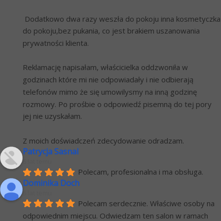
 Dodatkowo dwa razy weszła do pokoju inna kosmetyczka 
do pokoju,bez pukania, co jest brakiem uszanowania 
prywatności klienta.
Reklamację napisałam, właścicielka oddzwoniła w 
godzinach które mi nie odpowiadały i nie odbierają 
telefonów mimo że się umowilysmy na inną godzinę 
rozmowy. Po prośbie o odpowiedź pisemną do tej pory 
jej nie uzyskałam.
Z moich doświadczeń zdecydowanie odradzam.
Patrycja Sasnal
6 lat temu
Polecam, profesionalna i ma obsługa.
Dominika Doch
6 lat temu
Polecam serdecznie. Właściwe osoby na 
odpowiednim miejscu. Odwiedzam ten salon w ramach 