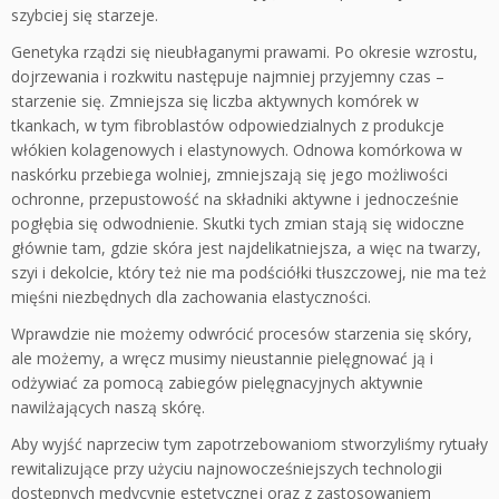
szybciej się starzeje.
Genetyka rządzi się nieubłaganymi prawami. Po okresie wzrostu,
dojrzewania i rozkwitu następuje najmniej przyjemny czas –
starzenie się. Zmniejsza się liczba aktywnych komórek w
tkankach, w tym fibroblastów odpowiedzialnych z produkcje
włókien kolagenowych i elastynowych. Odnowa komórkowa w
naskórku przebiega wolniej, zmniejszają się jego możliwości
ochronne, przepustowość na składniki aktywne i jednocześnie
pogłębia się odwodnienie. Skutki tych zmian stają się widoczne
głównie tam, gdzie skóra jest najdelikatniejsza, a więc na twarzy,
szyi i dekolcie, który też nie ma podściółki tłuszczowej, nie ma też
mięśni niezbędnych dla zachowania elastyczności.
Wprawdzie nie możemy odwrócić procesów starzenia się skóry,
ale możemy, a wręcz musimy nieustannie pielęgnować ją i
odżywiać za pomocą zabiegów pielęgnacyjnych aktywnie
nawilżających naszą skórę.
Aby wyjść naprzeciw tym zapotrzebowaniom stworzyliśmy rytuały
rewitalizujące przy użyciu najnowocześniejszych technologii
dostępnych medycynie estetycznej oraz z zastosowaniem