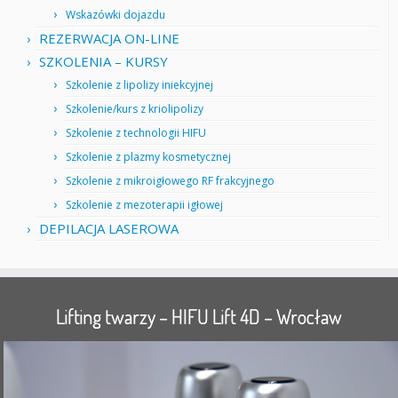
Wskazówki dojazdu
REZERWACJA ON-LINE
SZKOLENIA – KURSY
Szkolenie z lipolizy iniekcyjnej
Szkolenie/kurs z kriolipolizy
Szkolenie z technologii HIFU
Szkolenie z plazmy kosmetycznej
Szkolenie z mikroigłowego RF frakcyjnego
Szkolenie z mezoterapii igłowej
DEPILACJA LASEROWA
Lifting twarzy – HIFU Lift 4D – Wrocław