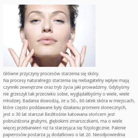
Główne przyczyny procesów starzenia się skóry.
Na procesy naturalnego starzenia się niebagatelny wpływ mają
czynniki zewnętrzne oraz tryb życia jaki prowadzimy. Gdybyśmy
nie grzeszyli tak przeciwko sobie, wyglądalibyśmy o wiele, wiele
młodziej. Badania dowodzą, że u 50-, 60-latek skóra w miejscach,
które często poddawane były działaniu promieni słonecznych,
jest o 30 lat starsza! Bezlitośnie katowana słońcem jest
pobrużdżona grubymi, głębokimi zmarszczkami, ma o wiele
więcej przebarwień niż ta starzejąca się fizjologicznie. Palenie
papierosów postarza ją dodatkowo o lat 20. Nieodpowiednia