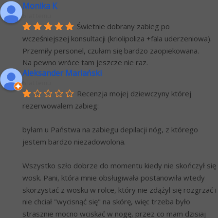
Monika K
6 lat temu
Świetnie dobrany zabieg po 
wcześniejszej konsultacji (kriolipoliza +fala uderzeniowa). 
Przemiły personel, czułam się bardzo zaopiekowana.
Na pewno wróce tam jeszcze nie raz.
Aleksander Mariański
6 lat temu
Recenzja mojej dziewczyny której 
rezerwowalem zabieg:
byłam u Państwa na zabiegu depilacji nóg, z którego 
jestem bardzo niezadowolona.
Wszystko szło dobrze do momentu kiedy nie skończył się 
wosk. Pani, która mnie obsługiwała postanowiła wtedy 
skorzystać z wosku w rolce, który nie zdążyl się rozgrzać i 
nie chciał "wycisnąć się" na skórę, więc trzeba było 
strasznie mocno wciskać w nogę, przez co mam dzisiaj 