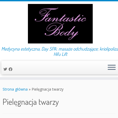
Medycyna estetyczna, Day SPA: masaże odchudzające; kriolipoliza
Hifu Lift
Przejdź
do
Strona główna
»
Pielęgnacja twarzy
treści
Pielęgnacja twarzy