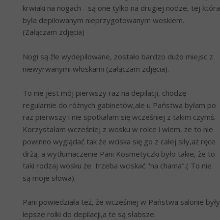
krwiaki na nogach - są one tylko na drugiej nodze, tej która 
była depilowanym nieprzygotowanym woskiem. 
(Załączam zdjęcia)
Nogi są źle wydepilowane, zostało bardzo dużo miejsc z 
niewyrwanymi włoskami (załączam zdjęcia).
To nie jest mój pierwszy raz na depilacji, chodzę 
regularnie do różnych gabinetów,ale u Państwa byłam po 
raz pierwszy i nie spotkałam się wcześniej z takim czymś. 
Korzystałam wcześniej z wosku w rolce i wiem, że to nie 
powinno wyglądać tak że wciska się go z całej siły,aż ręce 
drżą, a wytłumaczenie Pani Kosmetyczki było takie, że to 
taki rodzaj wosku że  trzeba wciskać "na chama".( To nie 
są moje słowa).
Pani powiedziała też, że wcześniej w Państwa salonie były 
lepsze rolki do depilacji,a te są słabsze. 