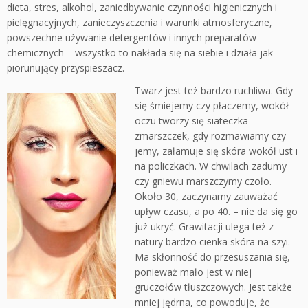
dieta, stres, alkohol, zaniedbywanie czynności higienicznych i
pielęgnacyjnych, zanieczyszczenia i warunki atmosferyczne,
powszechne używanie detergentów i innych preparatów
chemicznych – wszystko to nakłada się na siebie i działa jak
piorunujący przyspieszacz.
Twarz jest też bardzo ruchliwa. Gdy
się śmiejemy czy płaczemy, wokół
oczu tworzy się siateczka
zmarszczek, gdy rozmawiamy czy
jemy, załamuje się skóra wokół ust i
na policzkach. W chwilach zadumy
czy gniewu marszczymy czoło.
Około 30, zaczynamy zauważać
upływ czasu, a po 40. – nie da się go
już ukryć. Grawitacji ulega też z
natury bardzo cienka skóra na szyi.
Ma skłonność do przesuszania się,
ponieważ mało jest w niej
gruczołów tłuszczowych. Jest także
mniej jędrna, co powoduje, że