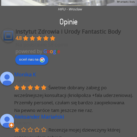
HIFU - Wrocław
Opinie
Instytut Zdrowia i Urody Fantastic Body
4.8
Na podstawie 58 opinii
powered by
G
o
o
g
l
e
oceń nas na
Monika K
6 lat temu
Świetnie dobrany zabieg po 
wcześniejszej konsultacji (kriolipoliza +fala uderzeniowa). 
Przemiły personel, czułam się bardzo zaopiekowana.
Na pewno wróce tam jeszcze nie raz.
Aleksander Mariański
6 lat temu
Recenzja mojej dziewczyny której 