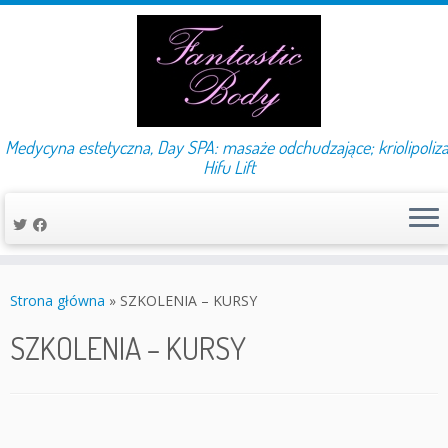
Medycyna estetyczna, Day SPA: masaże odchudzające; kriolipoliza
Hifu Lift
Przejdź
do
Strona główna
»
SZKOLENIA – KURSY
treści
SZKOLENIA – KURSY