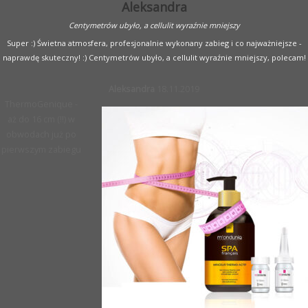
Aleksandra
Centymetrów ubyło, a cellulit wyraźnie mniejszy
Super :) Świetna atmosfera, profesjonalnie wykonany zabieg i co najważniejsze -
naprawdę skuteczny! :) Centymetrów ubyło, a cellulit wyraźnie mniejszy, polecam!
Aleksandra
18.11.2019
ThermoGenique -
aż do 16 cm (!!) w
obwodach już po
pierwszym zabiegu