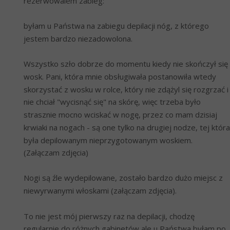
rezerwowalem zabieg:
byłam u Państwa na zabiegu depilacji nóg, z którego 
jestem bardzo niezadowolona.
Wszystko szło dobrze do momentu kiedy nie skończył się 
wosk. Pani, która mnie obsługiwała postanowiła wtedy 
skorzystać z wosku w rolce, który nie zdążyl się rozgrzać i 
nie chciał "wycisnąć się" na skórę, więc trzeba było 
strasznie mocno wciskać w nogę, przez co mam dzisiaj 
krwiaki na nogach - są one tylko na drugiej nodze, tej która 
była depilowanym nieprzygotowanym woskiem. 
(Załączam zdjęcia)
Nogi są źle wydepilowane, zostało bardzo dużo miejsc z 
niewyrwanymi włoskami (załączam zdjęcia).
To nie jest mój pierwszy raz na depilacji, chodzę 
regularnie do różnych gabinetów,ale u Państwa byłam po 