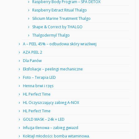
Raspberry Body Program – SPA DETOX
Raspberry Extract Ritual Thalgo
Silicium Marine Treatment Thalgo
Shape & Correct by THALGO
Thalgodermyl Thalgo
A – PEEL 45% – odbudowa skóry wrażliwej
AZA PEEL 2
Dla Panów
Eksfoliacje – peelingi mechaniczne
Foto – Terapia LED
Henna brwi i rzęs
HL Perfect Time
HL Oczyszczający zabieg A-NOX
HL Perfect Time
GOLD MASK – 24k + LED
Infuzja tlenowa – zabieg gwiazd
Koktajl młodości: bomba witaminowa.