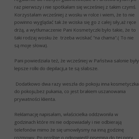
raz pierwszy i nie spotkałam się wcześniej z takim czymś. 
Korzystałam wcześniej z wosku w rolce i wiem, że to nie 
powinno wyglądać tak że wciska się go z całej siły,aż ręce 
drżą, a wytłumaczenie Pani Kosmetyczki było takie, że to 
taki rodzaj wosku że  trzeba wciskać "na chama".( To nie 
są moje słowa).
Pani powiedziała też, że wcześniej w Państwa salonie były 
lepsze rolki do depilacji,a te są słabsze. 
 Dodatkowo dwa razy weszła do pokoju inna kosmetyczka 
do pokoju,bez pukania, co jest brakiem uszanowania 
prywatności klienta.
Reklamację napisałam, właścicielka oddzwoniła w 
godzinach które mi nie odpowiadały i nie odbierają 
telefonów mimo że się umowilysmy na inną godzinę 
rozmowy. Po prośbie o odpowiedź pisemną do tej pory 