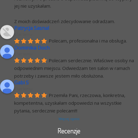
jej nie uzyskałam.
Z moich doświadczeń zdecydowanie odradzam.
Patrycja Sasnal
6 lat temu
Polecam, profesionalna i ma obsługa.
Dominika Doch
6 lat temu
Polecam serdecznie. Właściwe osoby na 
odpowiednim miejscu. Odwiedzam ten salon w ramach 
potrzeby i zawsze jestem miło obsłużona.
Gabi S
7 lat temu
Przemiła Pani, rzeczowa, konkretna, 
kompetentna, uzyskałam odpowiedzi na wszystkie 
pytania, serdecznie polecam!!!
Więcej opinii
Recenzje