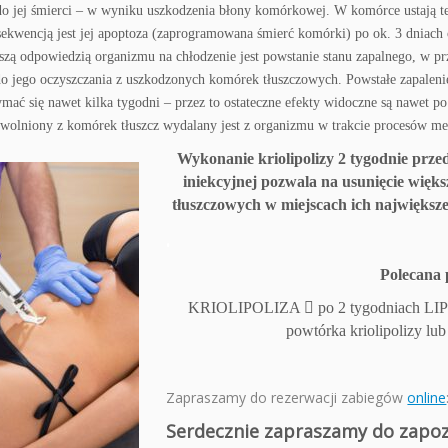
do jej śmierci – w wyniku uszkodzenia błony komórkowej.
W komórce ustają t
ekwencją jest jej apoptoza (zaprogramowana śmierć komórki) po ok. 3 dniach
szą odpowiedzią organizmu na chłodzenie jest powstanie stanu zapalnego, w pr
do jego oczyszczania z uszkodzonych komórek tłuszczowych.
Powstałe zapaleni
mać się nawet kilka tygodni – przez to ostateczne efekty widoczne są nawet po
wolniony z komórek tłuszcz wydalany jest z organizmu w trakcie procesów me
Wykonanie kriolipolizy 2 tygodnie przed
iniekcyjnej pozwala na usunięcie więks
tłuszczowych w miejscach ich największ
.
Polecana 
KRIOLIPOLIZA

po 2 tygodniach 
powtórka kriolipolizy lub
Zapraszamy do rezerwacji
zabiegów
online
Serdecznie zapraszamy do zapoz