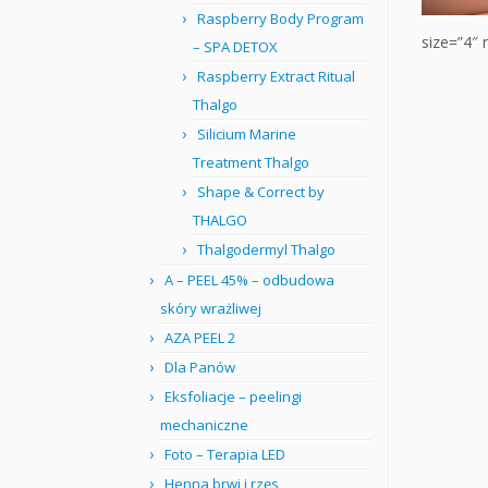
Raspberry Body Program
size=”4″ 
– SPA DETOX
Raspberry Extract Ritual
Thalgo
Silicium Marine
Treatment Thalgo
Shape & Correct by
THALGO
Thalgodermyl Thalgo
A – PEEL 45% – odbudowa
skóry wrażliwej
AZA PEEL 2
Dla Panów
Eksfoliacje – peelingi
mechaniczne
Foto – Terapia LED
Henna brwi i rzęs