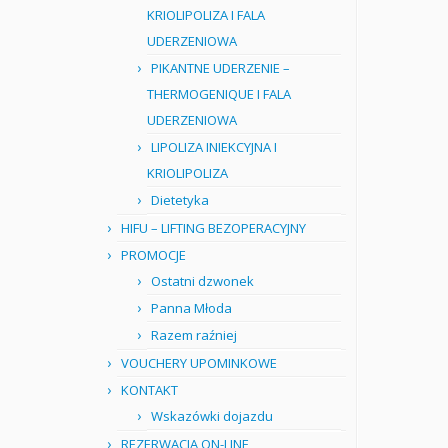
KRIOLIPOLIZA I FALA
UDERZENIOWA
PIKANTNE UDERZENIE –
THERMOGENIQUE I FALA
UDERZENIOWA
LIPOLIZA INIEKCYJNA I
KRIOLIPOLIZA
Dietetyka
HIFU – LIFTING BEZOPERACYJNY
PROMOCJE
Ostatni dzwonek
Panna Młoda
Razem raźniej
VOUCHERY UPOMINKOWE
KONTAKT
Wskazówki dojazdu
REZERWACJA ON-LINE