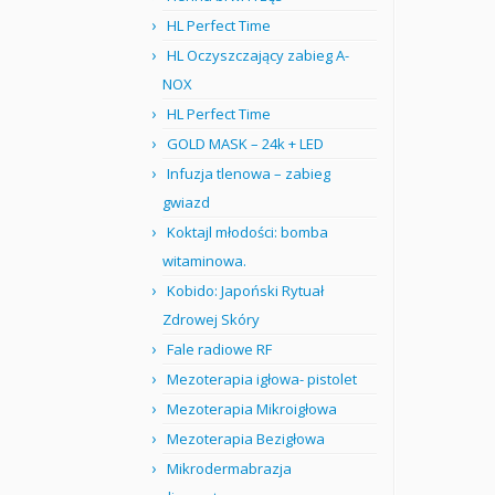
HL Perfect Time
HL Oczyszczający zabieg A-
NOX
HL Perfect Time
GOLD MASK – 24k + LED
Infuzja tlenowa – zabieg
gwiazd
Koktajl młodości: bomba
witaminowa.
Kobido: Japoński Rytuał
Zdrowej Skóry
Fale radiowe RF
Mezoterapia igłowa- pistolet
Mezoterapia Mikroigłowa
Mezoterapia Bezigłowa
Mikrodermabrazja