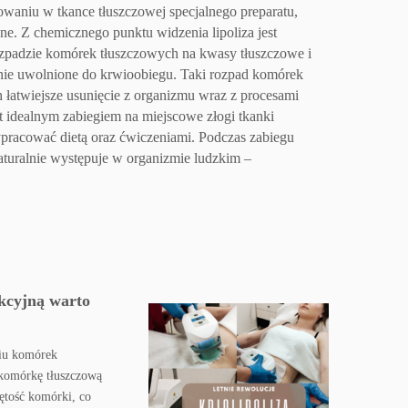
o
waniu w tkance tłuszczowej specjalnego preparatu,
zne.
Z chemicznego punktu widzenia lipoliza jest
zpadzie komórek tłuszczowych na kwasy tłuszczowe i
ępnie uwolnione do krwioobiegu.
Taki rozpad komórek
 łatwiejsze usunięcie z organizmu wraz z procesami
st idealnym zabiegiem na miejscowe złogi tkanki
ypracować dietą oraz ćwiczeniami.
Podczas zabiegu
naturalnie występuje w organizmie ludzkim –
ekcyjną warto
niu komórek
 komórkę tłuszczową
jętość komórki, co