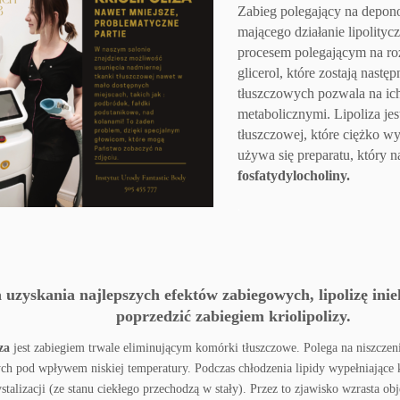
Zabieg polegający na depon
mającego działanie lipolityc
procesem polegającym na ro
glicerol, które zostają nast
tłuszczowych pozwala na ich
metabolicznymi.
Lipoliza je
tłuszczowej, które ciężko w
używa się preparatu, który 
fosfatydylocholiny.
.
 uzyskania najlepszych efektów zabiegowych, lipolizę ini
poprzedzić zabiegiem kriolipolizy.
za
jest zabiegiem trwale eliminującym komórki tłuszczowe. Polega na niszcze
ych pod wpływem niskiej temperatury.
Podczas chłodzenia lipidy wypełniające
ystalizacji (ze stanu ciekłego przechodzą w stały). Przez to zjawisko wzrasta ob