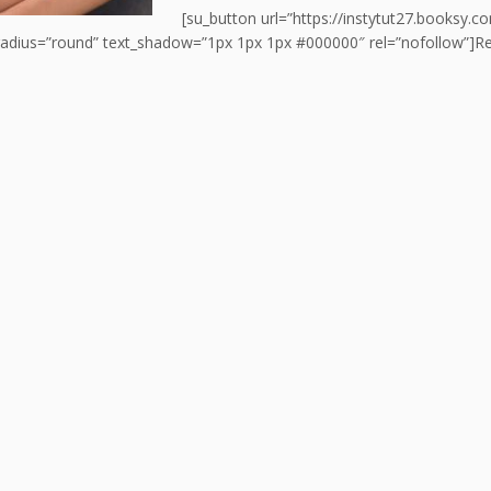
[su_button url=”https://instytut27.booksy.
radius=”round” text_shadow=”1px 1px 1px #000000″ rel=”nofollow”]Re