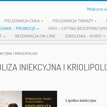
Medycyna est
PIELĘGNACJA CIAŁA
PIELĘGNACJA TWARZY
ZANIE – PROMOCJE
HIFU – LIFTING BEZOPERACYJN
KT
REZERWACJA ON-LINE
SZKOLENIA – KURSY
EKCYJNA I KRIOLIPOLIZA
OLIZA INIEKCYJNA I KRIOLIPOL
Lipoliza iniekcy
jna