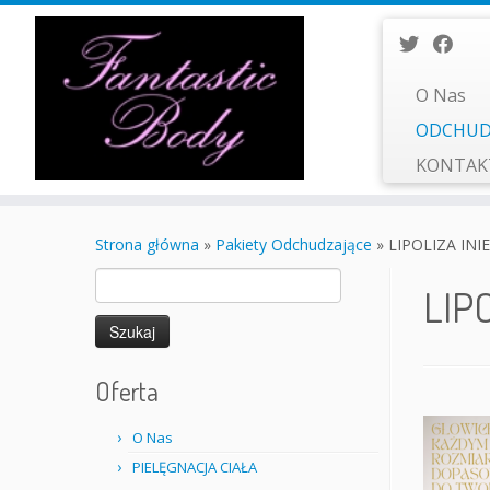
O Nas
ODCHUD
KONTA
Przejdź
do
Strona główna
»
Pakiety Odchudzające
»
LIPOLIZA INI
treści
Szukaj:
LIP
Oferta
O Nas
PIELĘGNACJA CIAŁA