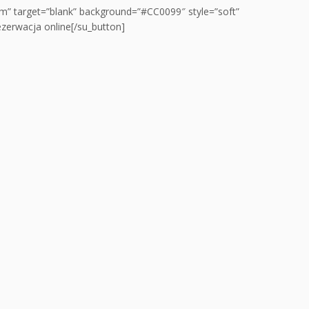
com” target=”blank” background=”#CC0099″ style=”soft”
zerwacja online[/su_button]