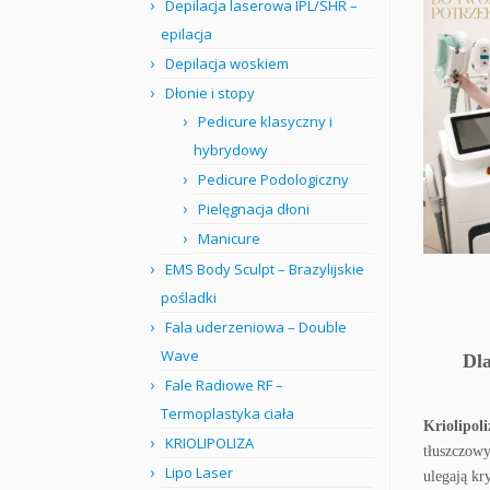
Depilacja laserowa IPL/SHR –
epilacja
Depilacja woskiem
Dłonie i stopy
Pedicure klasyczny i
hybrydowy
Pedicure Podologiczny
Pielęgnacja dłoni
Manicure
EMS Body Sculpt – Brazylijskie
.
pośladki
.
Fala uderzeniowa – Double
Wave
Dla
Fale Radiowe RF –
Termoplastyka ciała
Kriolipoli
KRIOLIPOLIZA
tłuszczow
Lipo Laser
ulegają kr