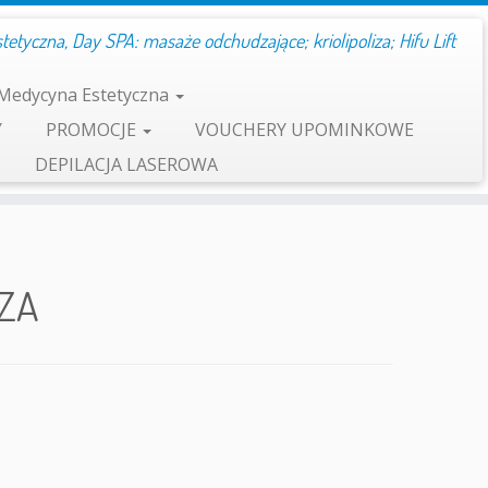
etyczna, Day SPA: masaże odchudzające; kriolipoliza; Hifu Lift
Medycyna Estetyczna
Y
PROMOCJE
VOUCHERY UPOMINKOWE
DEPILACJA LASEROWA
IZA