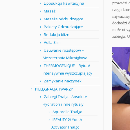
Liposukcja kawitacyjna
prowadzi 
czego kons
Masaż
najważniej
Masaże odchudzające
dochodzi 
Pakiety Odchudzające
może utrzy
Redukcja blizn
zabiegu.
U
Vella Slim
Usuwanie rozstępów –
Mezoterapia Mikroigłowa
THERMOGENIQUE – Rytuał
intensywnie wyszczuplający
Zamykanie naczynek
PIELĘGNACJA TWARZY
Zabiegi Thalgo: Absolute
Hydration i inne rytuały
Aquarelle Thalgo
IBEAUTY ® Youth
Activator Thalgo