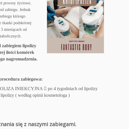
eż procesy życiowe,
 od zabiegu.
Jednak
zebiegu którego
e tkanki podskórnej
 3 miesiącach od
tabolicznych.
 zabiegiem lipolizy
zej ilości komórek
ego nagromadzenia.
procedura zabiegowa:
LIPOLIZA INIEKCYJNA

po 4 tygodniach od lipolizy
 lipolizy ( według opinii kosmetologa )
:
nania się z naszymi zabiegami.