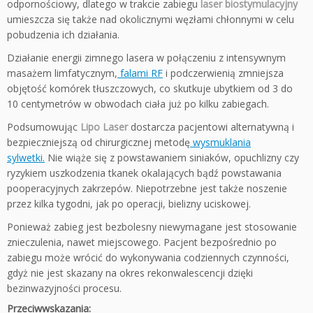
odpornościowy, dlatego w trakcie zabiegu
laser biostymulacyjny
umieszcza się także nad okolicznymi węzłami chłonnymi w celu
pobudzenia ich działania.
Działanie energii zimnego lasera w połączeniu z intensywnym
masażem limfatycznym,
falami RF
i podczerwienią zmniejsza
objętość komórek tłuszczowych, co skutkuje ubytkiem od 3 do
10 centymetrów w obwodach ciała już po kilku zabiegach.
Podsumowując
Lipo Laser
dostarcza pacjentowi alternatywną i
bezpieczniejszą od chirurgicznej metodę
wysmuklania
sylwetki.
Nie wiąże się z powstawaniem siniaków, opuchlizny czy
ryzykiem uszkodzenia tkanek okalających bądź powstawania
pooperacyjnych zakrzepów. Niepotrzebne jest także noszenie
przez kilka tygodni, jak po operacji, bielizny uciskowej.
Ponieważ zabieg jest bezbolesny niewymagane jest stosowanie
znieczulenia, nawet miejscowego. Pacjent bezpośrednio po
zabiegu może wrócić do wykonywania codziennych czynności,
gdyż nie jest skazany na okres rekonwalescencji dzięki
bezinwazyjności procesu.
Przeciwwskazania: