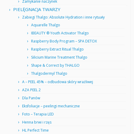
Zamykanie naczynek
PIELĘGNACJA TWARZY
Zabiegi Thalgo: Absolute Hydration i inne rytuały
Aquarelle Thalgo
IBEAUTY ® Youth Activator Thalgo
Raspberry Body Program – SPA DETOX
Raspberry Extract Ritual Thalgo
Silicium Marine Treatment Thalgo
Shape & Correct by THALGO
Thalgodermyl Thalgo
A – PEEL 45% – odbudowa skóry wrażliwej
AZA PEEL 2
Dla Panów
Eksfoliacje – peelingi mechaniczne
Foto – Terapia LED
Henna brwi i rzęs
HL Perfect Time