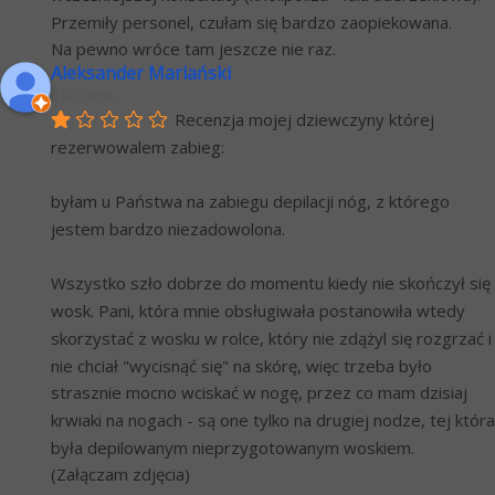
Przemiły personel, czułam się bardzo zaopiekowana.
Na pewno wróce tam jeszcze nie raz.
Aleksander Mariański
6 lat temu
Recenzja mojej dziewczyny której 
rezerwowalem zabieg:
byłam u Państwa na zabiegu depilacji nóg, z którego 
jestem bardzo niezadowolona.
Wszystko szło dobrze do momentu kiedy nie skończył się 
wosk. Pani, która mnie obsługiwała postanowiła wtedy 
skorzystać z wosku w rolce, który nie zdążyl się rozgrzać i 
nie chciał "wycisnąć się" na skórę, więc trzeba było 
strasznie mocno wciskać w nogę, przez co mam dzisiaj 
krwiaki na nogach - są one tylko na drugiej nodze, tej która 
była depilowanym nieprzygotowanym woskiem. 
(Załączam zdjęcia)