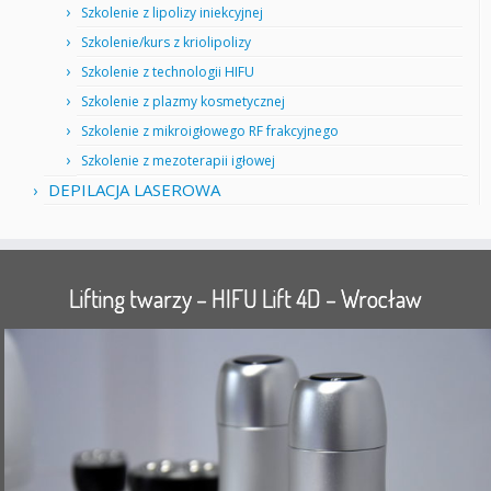
Szkolenie z lipolizy iniekcyjnej
Szkolenie/kurs z kriolipolizy
Szkolenie z technologii HIFU
Szkolenie z plazmy kosmetycznej
Szkolenie z mikroigłowego RF frakcyjnego
Szkolenie z mezoterapii igłowej
DEPILACJA LASEROWA
Lifting twarzy – HIFU Lift 4D – Wrocław