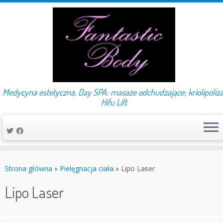
Medycyna estetyczna, Day SPA: masaże odchudzające; kriolipoliza
Hifu Lift
Przejdź
do
Strona główna
»
Pielęgnacja ciała
»
Lipo Laser
treści
Lipo Laser