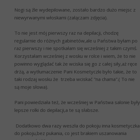
Nogi są źle wydepilowane, zostało bardzo dużo miejsc z 
niewyrwanymi włoskami (załączam zdjęcia).
To nie jest mój pierwszy raz na depilacji, chodzę 
regularnie do różnych gabinetów,ale u Państwa byłam po 
raz pierwszy i nie spotkałam się wcześniej z takim czymś. 
Korzystałam wcześniej z wosku w rolce i wiem, że to nie 
powinno wyglądać tak że wciska się go z całej siły,aż ręce 
drżą, a wytłumaczenie Pani Kosmetyczki było takie, że to 
taki rodzaj wosku że  trzeba wciskać "na chama".( To nie 
są moje słowa).
Pani powiedziała też, że wcześniej w Państwa salonie były 
lepsze rolki do depilacji,a te są słabsze. 
 Dodatkowo dwa razy weszła do pokoju inna kosmetyczka 
do pokoju,bez pukania, co jest brakiem uszanowania 