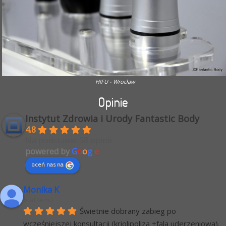
HIFU - Wrocław
Opinie
Instytut Zdrowia i Urody Fantastic Body
4.8
Na podstawie 58 opinii
powered by
G
o
o
g
l
e
oceń nas na
Monika K
6 lat temu
Świetnie dobrany zabieg po 
wcześniejszej konsultacji (kriolipoliza +fala uderzeniowa). 