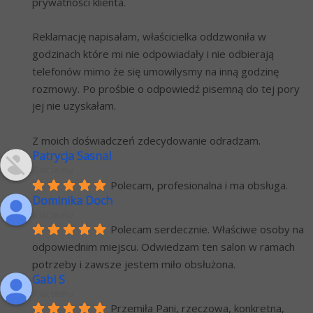
prywatności klienta.
Reklamację napisałam, właścicielka oddzwoniła w 
godzinach które mi nie odpowiadały i nie odbierają 
telefonów mimo że się umowilysmy na inną godzinę 
rozmowy. Po prośbie o odpowiedź pisemną do tej pory 
jej nie uzyskałam.
Z moich doświadczeń zdecydowanie odradzam.
Patrycja Sasnal
6 lat temu
Polecam, profesionalna i ma obsługa.
Dominika Doch
6 lat temu
Polecam serdecznie. Właściwe osoby na 
odpowiednim miejscu. Odwiedzam ten salon w ramach 
potrzeby i zawsze jestem miło obsłużona.
Gabi S
7 lat temu
Przemiła Pani, rzeczowa, konkretna, 