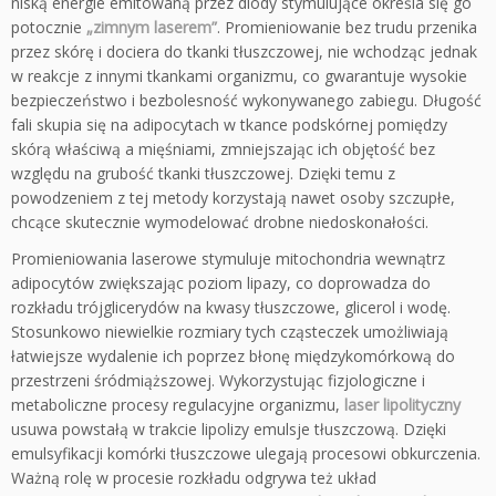
niską energie emitowaną przez diody stymulujące określa się go
potocznie
„zimnym laserem”
. Promieniowanie bez trudu przenika
przez skórę i dociera do tkanki tłuszczowej, nie wchodząc jednak
w reakcje z innymi tkankami organizmu, co gwarantuje wysokie
bezpieczeństwo i bezbolesność wykonywanego zabiegu. Długość
fali skupia się na adipocytach w tkance podskórnej pomiędzy
skórą właściwą a mięśniami, zmniejszając ich objętość bez
względu na grubość tkanki tłuszczowej. Dzięki temu z
powodzeniem z tej metody korzystają nawet osoby szczupłe,
chcące skutecznie wymodelować drobne niedoskonałości.
Promieniowania laserowe stymuluje mitochondria wewnątrz
adipocytów zwiększając poziom lipazy, co doprowadza do
rozkładu trójglicerydów na kwasy tłuszczowe, glicerol i wodę.
Stosunkowo niewielkie rozmiary tych cząsteczek umożliwiają
łatwiejsze wydalenie ich poprzez błonę międzykomórkową do
przestrzeni śródmiąższowej. Wykorzystując fizjologiczne i
metaboliczne procesy regulacyjne organizmu,
laser lipolityczny
usuwa powstałą w trakcie lipolizy emulsje tłuszczową. Dzięki
emulsyfikacji komórki tłuszczowe ulegają procesowi obkurczenia.
Ważną rolę w procesie rozkładu odgrywa też układ