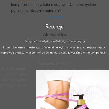
kompetentna, uzyskałam odpowiedzi na wszystkie 
pytania, serdecznie polecam!!!
Więcej opinii
Recenzje
Aleksandra
Centymetrów ubyło, a cellulit wyraźnie mniejszy
Super :) Świetna atmosfera, profesjonalnie wykonany zabieg i co najważniejsze -
naprawdę skuteczny! :) Centymetrów ubyło, a cellulit wyraźnie mniejszy, polecam!
Aleksandra
18.11.2019
ThermoGenique -
aż do 16 cm (!!) w
obwodach już po
pierwszym zabiegu