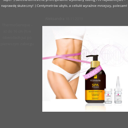
naprawdę skuteczny! :) Centymetrów ubyło, a cellulit wyraźnie mniejszy, polecam!
Aleksandra
18.11.2019
ThermoGenique -
aż do 16 cm (!!) w
obwodach już po
pierwszym zabiegu