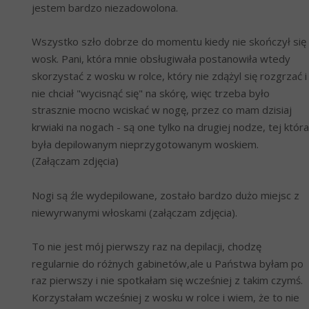
jestem bardzo niezadowolona.
Wszystko szło dobrze do momentu kiedy nie skończył się 
wosk. Pani, która mnie obsługiwała postanowiła wtedy 
skorzystać z wosku w rolce, który nie zdążyl się rozgrzać i 
nie chciał "wycisnąć się" na skórę, więc trzeba było 
strasznie mocno wciskać w nogę, przez co mam dzisiaj 
krwiaki na nogach - są one tylko na drugiej nodze, tej która 
była depilowanym nieprzygotowanym woskiem. 
(Załączam zdjęcia)
Nogi są źle wydepilowane, zostało bardzo dużo miejsc z 
niewyrwanymi włoskami (załączam zdjęcia).
To nie jest mój pierwszy raz na depilacji, chodzę 
regularnie do różnych gabinetów,ale u Państwa byłam po 
raz pierwszy i nie spotkałam się wcześniej z takim czymś. 
Korzystałam wcześniej z wosku w rolce i wiem, że to nie 