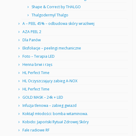
Shape & Correct by THALGO
Thalgodermyl Thalgo
A – PEEL 45% – odbudowa skóry wrażliwej
AZA PEEL 2
Dla Panów
Eksfoliacje – peelingi mechaniczne
Foto – Terapia LED
Henna brwi i rzęs
HL Perfect Time
HL Oczyszczający zabieg A-NOX
HL Perfect Time
GOLD MASK – 24k + LED
Infuzja tlenowa – zabieg gwiazd
Koktajl młodości: bomba witaminowa.
Kobido: Japoński Rytuał Zdrowej Skóry
Fale radiowe RF