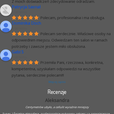
Z moich doświadczeń zdecydowanie odradzam.
Patrycja Sasnal
6 lat temu
Polecam, profesionalna i ma obsługa.
Dominika Doch
6 lat temu
Polecam serdecznie. Właściwe osoby na 
odpowiednim miejscu. Odwiedzam ten salon w ramach 
potrzeby i zawsze jestem miło obsłużona.
Gabi S
7 lat temu
Przemiła Pani, rzeczowa, konkretna, 
kompetentna, uzyskałam odpowiedzi na wszystkie 
pytania, serdecznie polecam!!!
Więcej opinii
Recenzje
Aleksandra
Centymetrów ubyło, a cellulit wyraźnie mniejszy
Super :) Świetna atmosfera, profesjonalnie wykonany zabieg i co najważniejsze -