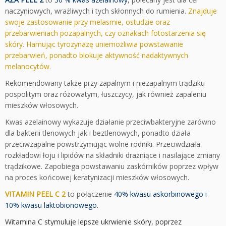
naczyniowych, wrażliwych i tych skłonnych do rumienia.
Znajduje
swoje zastosowanie przy melasmie, ostudzie oraz
przebarwieniach pozapalnych, czy oznakach fotostarzenia się
skóry.
Hamując tyrozynazę uniemożliwia powstawanie
przebarwień, ponadto blokuje aktywność nadaktywnych
melanocytów.
Rekomendowany także przy zapalnym i niezapalnym trądziku
pospolitym oraz różowatym, łuszczycy, jak również zapaleniu
mieszków włosowych.
Kwas azelainowy wykazuje działanie przeciwbakteryjne zarówno
dla bakterii tlenowych jak i beztlenowych, ponadto działa
przeciwzapalne powstrzymując wolne rodniki. Przeciwdziała
rozkładowi łoju i lipidów na składniki drażniące i nasilające zmiany
trądzikowe. Zapobiega powstawaniu zaskórników poprzez wpływ
na proces końcowej keratynizacji mieszków włosowych.
VITAMIN PEEL C 2
to połączenie
40% kwasu askorbinowego i
10% kwasu laktobionowego.
Witamina C stymuluje lepsze ukrwienie skóry, poprzez