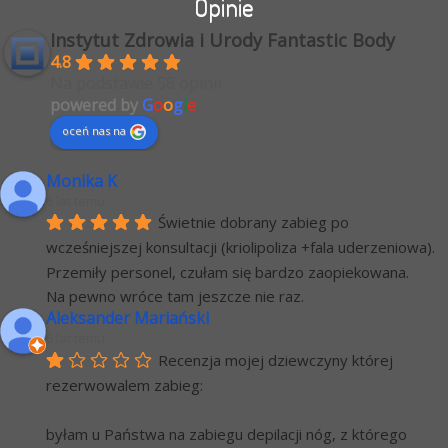
Opinie
Instytut Zdrowia i Urody Fantastic Body
4.8
Na podstawie 58 opinii
powered by
G
o
o
g
l
e
oceń nas na
Monika K
6 lat temu
Świetnie dobrany zabieg po 
wcześniejszej konsultacji (kriolipoliza +fala uderzeniowa). 
Przemiły personel, czułam się bardzo zaopiekowana.
Na pewno wróce tam jeszcze nie raz.
Aleksander Mariański
6 lat temu
Recenzja mojej dziewczyny której 
rezerwowalem zabieg:
byłam u Państwa na zabiegu depilacji nóg, z którego 