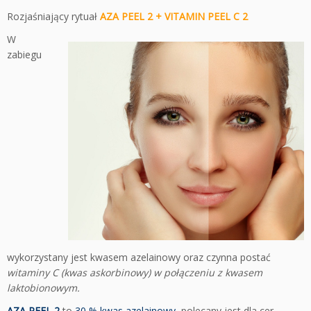
Rozjaśniający rytuał
AZA PEEL 2 + VITAMIN PEEL C 2
W
zabiegu
wykorzystany jest kwasem azelainowy oraz czynna postać
witaminy C (kwas askorbinowy) w połączeniu z kwasem
laktobionowym.
AZA PEEL 2
to
30 % kwas azelainowy
, polecany jest dla cer