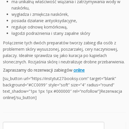
ma unikalną właściwość wiązania i zatrzymywania wody w
naskórku,
wygładza i zmiękcza naskórek,
posiada działanie antyoksydacyjne,
reguluje odnowę komórkową,
łagodzi podrażnienia i stany zapalne skóry
Połączenie tych dwóch preparatów tworzy zabieg dla osób z
problemem skóry wysuszonej, poszarzałej, cery naczyniowej,
palaczy. Idealnie sprawdza się jako kuracja po kąpielach
słonecznych. Rozjaśnia skórę i neutralizuje drobne przebarwienia.
Zapraszamy do rezerwacji zabiegów
online
[su_button url=”https://instytut27.booksy.com” target=”blank”
background=”#CC0099″ style=”soft” size=”4″ radius=”round”
text_shadow=”1px 1px 1px #000000″ rel=”nofollow”]Rezerwacja
online[/su_button]
Szukaj: