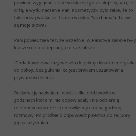
powinno wyglądać tak że wciska się go z całej siły,aż ręce 
drżą, a wytłumaczenie Pani Kosmetyczki było takie, że to 
taki rodzaj wosku że  trzeba wciskać "na chama".( To nie 
są moje słowa).
Pani powiedziała też, że wcześniej w Państwa salonie były 
lepsze rolki do depilacji,a te są słabsze. 
 Dodatkowo dwa razy weszła do pokoju inna kosmetyczka 
do pokoju,bez pukania, co jest brakiem uszanowania 
prywatności klienta.
Reklamację napisałam, właścicielka oddzwoniła w 
godzinach które mi nie odpowiadały i nie odbierają 
telefonów mimo że się umowilysmy na inną godzinę 
rozmowy. Po prośbie o odpowiedź pisemną do tej pory 
jej nie uzyskałam.