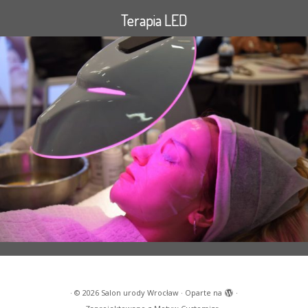
Terapia LED
·
© 2026
Salon urody Wrocław
·
Oparte na
·