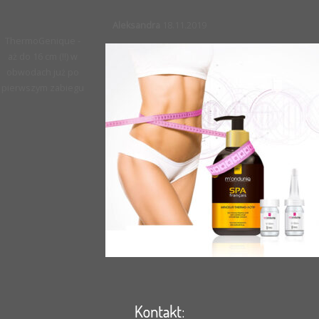
Aleksandra
18.11.2019
ThermoGenique -
aż do 16 cm (!!) w
obwodach już po
pierwszym zabiegu
Kontakt: