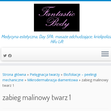
Medycyna estetyczna, Day SPA: masaże odchudzające; kriolipoliza
Hifu Lift
Przejdź
do
Strona główna
»
Pielęgnacja twarzy
»
Eksfoliacje – peelingi
treści
mechaniczne
»
Mikrodermabrazja diamentowa
»
zabieg malinowy
twarz 1
zabieg malinowy twarz 1