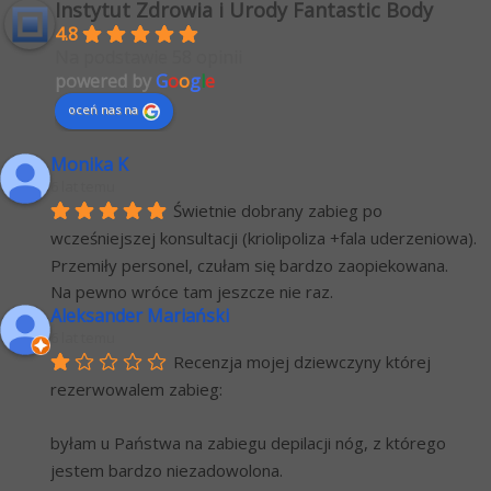
Instytut Zdrowia i Urody Fantastic Body
4.8
Na podstawie 58 opinii
powered by
G
o
o
g
l
e
oceń nas na
Monika K
6 lat temu
Świetnie dobrany zabieg po 
wcześniejszej konsultacji (kriolipoliza +fala uderzeniowa). 
Przemiły personel, czułam się bardzo zaopiekowana.
Na pewno wróce tam jeszcze nie raz.
Aleksander Mariański
6 lat temu
Recenzja mojej dziewczyny której 
rezerwowalem zabieg:
byłam u Państwa na zabiegu depilacji nóg, z którego 
jestem bardzo niezadowolona.