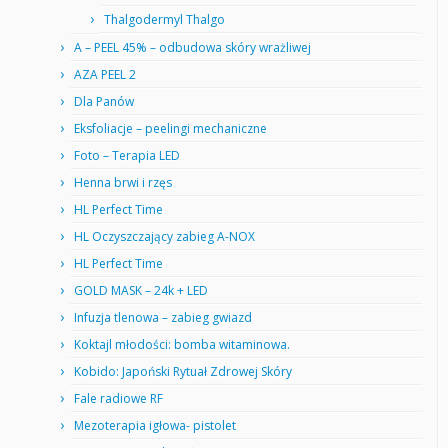
Thalgodermyl Thalgo
A – PEEL 45% – odbudowa skóry wrażliwej
AZA PEEL 2
Dla Panów
Eksfoliacje – peelingi mechaniczne
Foto – Terapia LED
Henna brwi i rzęs
HL Perfect Time
HL Oczyszczający zabieg A-NOX
HL Perfect Time
GOLD MASK – 24k + LED
Infuzja tlenowa – zabieg gwiazd
Koktajl młodości: bomba witaminowa.
Kobido: Japoński Rytuał Zdrowej Skóry
Fale radiowe RF
Mezoterapia igłowa- pistolet