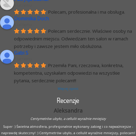
6 lat temu
Polecam, profesionalna i ma obsługa.
Dominika Doch
6 lat temu
Polecam serdecznie. Właściwe osoby na 
odpowiednim miejscu. Odwiedzam ten salon w ramach 
potrzeby i zawsze jestem miło obsłużona.
Gabi S
7 lat temu
Przemiła Pani, rzeczowa, konkretna, 
kompetentna, uzyskałam odpowiedzi na wszystkie 
pytania, serdecznie polecam!!!
Więcej opinii
Recenzje
Aleksandra
Centymetrów ubyło, a cellulit wyraźnie mniejszy
Super :) Świetna atmosfera, profesjonalnie wykonany zabieg i co najważniejsze -
naprawdę skuteczny! :) Centymetrów ubyło, a cellulit wyraźnie mniejszy, polecam!