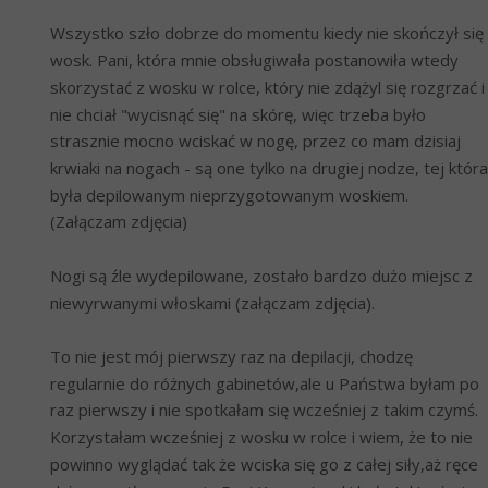
Wszystko szło dobrze do momentu kiedy nie skończył się 
wosk. Pani, która mnie obsługiwała postanowiła wtedy 
skorzystać z wosku w rolce, który nie zdążyl się rozgrzać i 
nie chciał "wycisnąć się" na skórę, więc trzeba było 
strasznie mocno wciskać w nogę, przez co mam dzisiaj 
krwiaki na nogach - są one tylko na drugiej nodze, tej która 
była depilowanym nieprzygotowanym woskiem. 
(Załączam zdjęcia)
Nogi są źle wydepilowane, zostało bardzo dużo miejsc z 
niewyrwanymi włoskami (załączam zdjęcia).
To nie jest mój pierwszy raz na depilacji, chodzę 
regularnie do różnych gabinetów,ale u Państwa byłam po 
raz pierwszy i nie spotkałam się wcześniej z takim czymś. 
Korzystałam wcześniej z wosku w rolce i wiem, że to nie 
powinno wyglądać tak że wciska się go z całej siły,aż ręce 