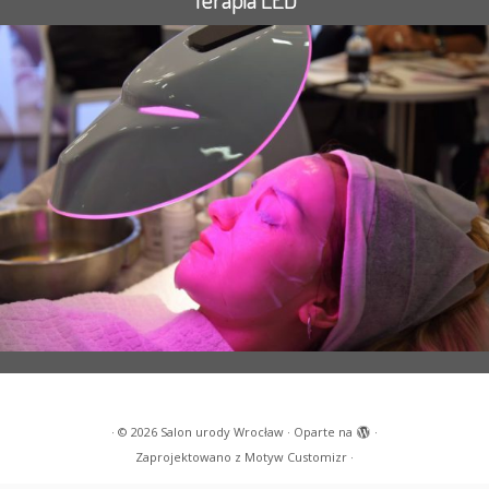
·
© 2026
Salon urody Wrocław
·
Oparte na
·
Zaprojektowano z
Motyw Customizr
·