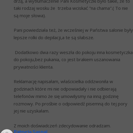
drżą, a wytłumaczenie Pani Kosmetyczki było takie, że to 
taki rodzaj wosku że  trzeba wciskać "na chama".( To nie 
są moje słowa).
Pani powiedziała też, że wcześniej w Państwa salonie były 
lepsze rolki do depilacji,a te są słabsze. 
 Dodatkowo dwa razy weszła do pokoju inna kosmetyczka 
do pokoju,bez pukania, co jest brakiem uszanowania 
prywatności klienta.
Reklamację napisałam, właścicielka oddzwoniła w 
godzinach które mi nie odpowiadały i nie odbierają 
telefonów mimo że się umowilysmy na inną godzinę 
rozmowy. Po prośbie o odpowiedź pisemną do tej pory 
jej nie uzyskałam.
Z moich doświadczeń zdecydowanie odradzam.
Patrycja Sasnal