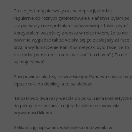
To nie jest mój pierwszy raz na depilacji, chodzę 
regularnie do różnych gabinetów,ale u Państwa byłam po 
raz pierwszy i nie spotkałam się wcześniej z takim czymś. 
Korzystałam wcześniej z wosku w rolce i wiem, że to nie 
powinno wyglądać tak że wciska się go z całej siły,aż ręce 
drżą, a wytłumaczenie Pani Kosmetyczki było takie, że to 
taki rodzaj wosku że  trzeba wciskać "na chama".( To nie 
są moje słowa).
Pani powiedziała też, że wcześniej w Państwa salonie były 
lepsze rolki do depilacji,a te są słabsze. 
 Dodatkowo dwa razy weszła do pokoju inna kosmetyczka 
do pokoju,bez pukania, co jest brakiem uszanowania 
prywatności klienta.
Reklamację napisałam, właścicielka oddzwoniła w 