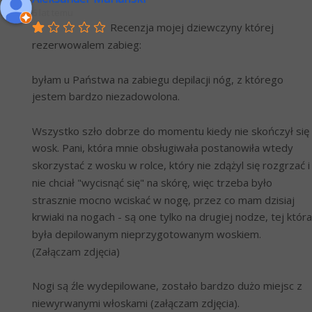
6 lat temu
Recenzja mojej dziewczyny której 
rezerwowalem zabieg:
byłam u Państwa na zabiegu depilacji nóg, z którego 
jestem bardzo niezadowolona.
Wszystko szło dobrze do momentu kiedy nie skończył się 
wosk. Pani, która mnie obsługiwała postanowiła wtedy 
skorzystać z wosku w rolce, który nie zdążyl się rozgrzać i 
nie chciał "wycisnąć się" na skórę, więc trzeba było 
strasznie mocno wciskać w nogę, przez co mam dzisiaj 
krwiaki na nogach - są one tylko na drugiej nodze, tej która 
była depilowanym nieprzygotowanym woskiem. 
(Załączam zdjęcia)
Nogi są źle wydepilowane, zostało bardzo dużo miejsc z 
niewyrwanymi włoskami (załączam zdjęcia).