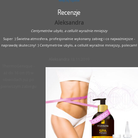
Więcej opinii
Recenzje
Aleksandra
Centymetrów ubyło, a cellulit wyraźnie mniejszy
Super :) Świetna atmosfera, profesjonalnie wykonany zabieg i co najważniejsze -
naprawdę skuteczny! :) Centymetrów ubyło, a cellulit wyraźnie mniejszy, polecam!
Aleksandra
18.11.2019
ThermoGenique -
aż do 16 cm (!!) w
obwodach już po
pierwszym zabiegu