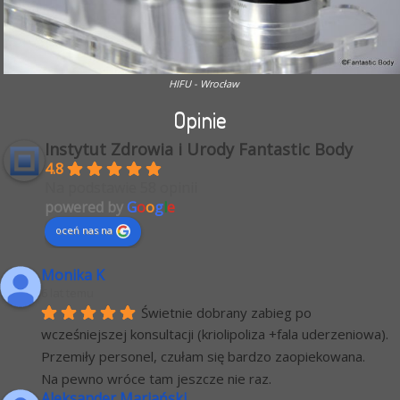
HIFU - Wrocław
Opinie
Instytut Zdrowia i Urody Fantastic Body
4.8
Na podstawie 58 opinii
powered by
G
o
o
g
l
e
oceń nas na
Monika K
6 lat temu
Świetnie dobrany zabieg po 
wcześniejszej konsultacji (kriolipoliza +fala uderzeniowa). 
Przemiły personel, czułam się bardzo zaopiekowana.
Na pewno wróce tam jeszcze nie raz.
Aleksander Mariański