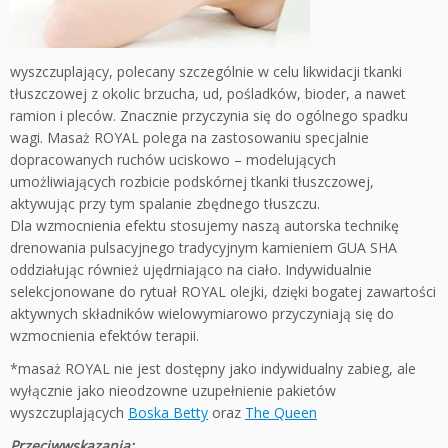
wyszczuplający, polecany szczególnie w celu likwidacji tkanki
tłuszczowej z okolic brzucha, ud, pośladków, bioder, a nawet
ramion i pleców. Znacznie przyczynia się do ogólnego spadku
wagi. Masaż ROYAL polega na zastosowaniu specjalnie
dopracowanych ruchów uciskowo – modelujących
umożliwiających rozbicie podskórnej tkanki tłuszczowej,
aktywując przy tym spalanie zbędnego tłuszczu.
Dla wzmocnienia efektu stosujemy naszą autorska technikę
drenowania pulsacyjnego tradycyjnym kamieniem GUA SHA
oddziałując również ujędrniająco na ciało. Indywidualnie
selekcjonowane do rytuał ROYAL olejki, dzięki bogatej zawartości
aktywnych składników wielowymiarowo przyczyniają się do
wzmocnienia efektów terapii.
*masaż ROYAL nie jest dostępny jako indywidualny zabieg, ale
wyłącznie jako nieodzowne uzupełnienie pakietów
wyszczuplających
Boska Betty
oraz
The Queen
Przeciwwskazania: