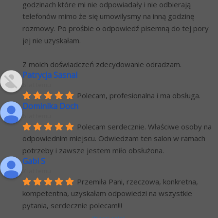
godzinach które mi nie odpowiadały i nie odbierają 
telefonów mimo że się umowilysmy na inną godzinę 
rozmowy. Po prośbie o odpowiedź pisemną do tej pory 
jej nie uzyskałam.
Z moich doświadczeń zdecydowanie odradzam.
Patrycja Sasnal
6 lat temu
Polecam, profesionalna i ma obsługa.
Dominika Doch
6 lat temu
Polecam serdecznie. Właściwe osoby na 
odpowiednim miejscu. Odwiedzam ten salon w ramach 
potrzeby i zawsze jestem miło obsłużona.
Gabi S
7 lat temu
Przemiła Pani, rzeczowa, konkretna, 
kompetentna, uzyskałam odpowiedzi na wszystkie 
pytania, serdecznie polecam!!!