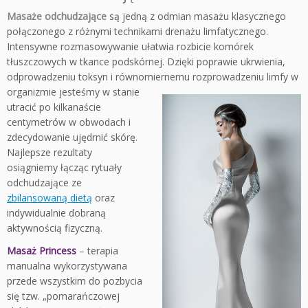
Masaże odchudzające
są jedną z odmian masażu klasycznego
połączonego z różnymi technikami drenażu limfatycznego.
Intensywne rozmasowywanie ułatwia rozbicie komórek
tłuszczowych w tkance podskórnej. Dzięki poprawie ukrwienia,
odprowadzeniu toksyn i równomiernemu rozprowadzeniu limfy w
organizmie jeste
śmy w stanie
utracić po kilkanaście
centymetrów w obwodach i
zdecydowanie ujędrnić skórę.
Najlepsze rezultaty
osiągniemy łącząc rytuały
odchudzające ze
zbilansowaną dietą
oraz
indywidualnie dobraną
aktywnością fizyczną.
Masaż Princess
– terapia
manualna wykorzystywana
przede wszystkim do pozbycia
się tzw. „pomarańczowej