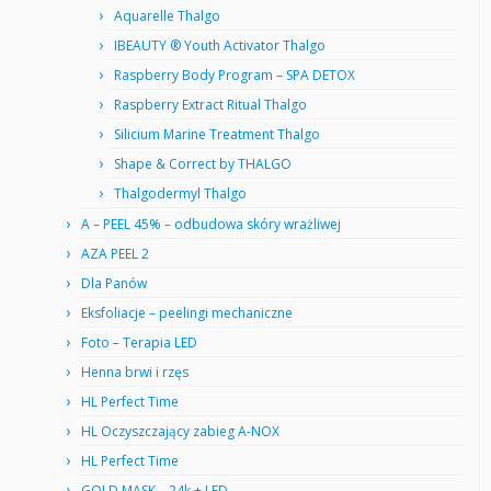
Aquarelle Thalgo
IBEAUTY ® Youth Activator Thalgo
Raspberry Body Program – SPA DETOX
Raspberry Extract Ritual Thalgo
Silicium Marine Treatment Thalgo
Shape & Correct by THALGO
Thalgodermyl Thalgo
A – PEEL 45% – odbudowa skóry wrażliwej
AZA PEEL 2
Dla Panów
Eksfoliacje – peelingi mechaniczne
Foto – Terapia LED
Henna brwi i rzęs
HL Perfect Time
HL Oczyszczający zabieg A-NOX
HL Perfect Time
GOLD MASK – 24k + LED