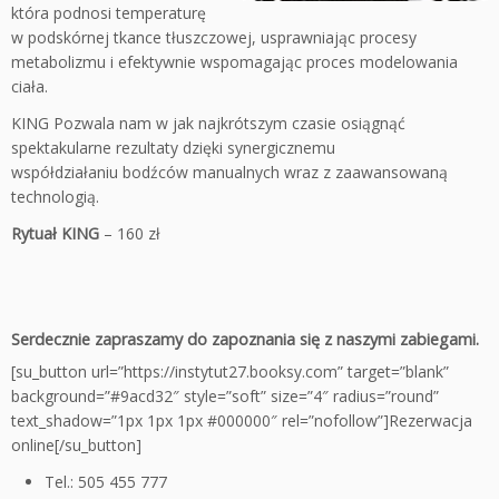
która podnosi temperaturę
w podskórnej tkance tłuszczowej, usprawniając procesy
metabolizmu i efektywnie wspomagając proces modelowania
ciała.
KING Pozwala nam w jak najkrótszym czasie osiągnąć
spektakularne rezultaty dzięki synergicznemu
współdziałaniu bodźców manualnych wraz z zaawansowaną
technologią.
Rytuał KING
– 160 zł
Serdecznie zapraszamy do zapoznania się z naszymi zabiegami.
[su_button url=”https://instytut27.booksy.com” target=”blank”
background=”#9acd32″ style=”soft” size=”4″ radius=”round”
text_shadow=”1px 1px 1px #000000″ rel=”nofollow”]Rezerwacja
online[/su_button]
Tel.: 505 455 777