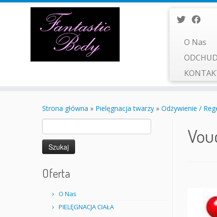
O Nas
ODCHUD
KONTA
Przejdź
do
Strona główna
»
Pielęgnacja twarzy
»
Odżywienie / Rege
treści
Szukaj:
Vou
Oferta
O Nas
PIELĘGNACJA CIAŁA