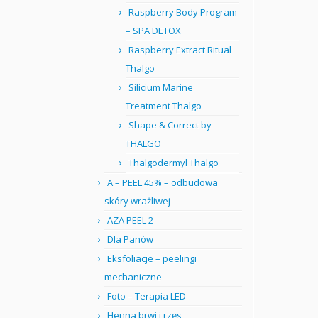
Raspberry Body Program
– SPA DETOX
Raspberry Extract Ritual
Thalgo
Silicium Marine
Treatment Thalgo
Shape & Correct by
THALGO
Thalgodermyl Thalgo
A – PEEL 45% – odbudowa
skóry wrażliwej
AZA PEEL 2
Dla Panów
Eksfoliacje – peelingi
mechaniczne
Foto – Terapia LED
Henna brwi i rzęs