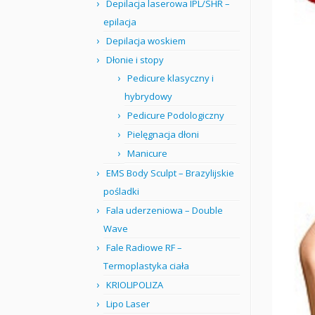
Depilacja laserowa IPL/SHR –
epilacja
Depilacja woskiem
Dłonie i stopy
Pedicure klasyczny i
hybrydowy
Pedicure Podologiczny
Pielęgnacja dłoni
Manicure
EMS Body Sculpt – Brazylijskie
pośladki
Fala uderzeniowa – Double
Wave
Fale Radiowe RF –
Termoplastyka ciała
KRIOLIPOLIZA
Lipo Laser