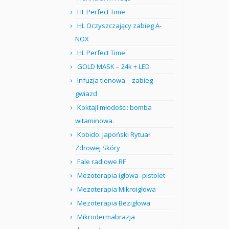
HL Perfect Time
HL Oczyszczający zabieg A-
NOX
HL Perfect Time
GOLD MASK – 24k + LED
Infuzja tlenowa – zabieg
gwiazd
Koktajl młodości: bomba
witaminowa.
Kobido: Japoński Rytuał
Zdrowej Skóry
Fale radiowe RF
Mezoterapia igłowa- pistolet
Mezoterapia Mikroigłowa
Mezoterapia Bezigłowa
Mikrodermabrazja