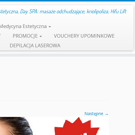
etyczna, Day SPA: masaże odchudzające; kriolipoliza; Hifu Lift
Medycyna Estetyczna
Y
PROMOCJE
VOUCHERY UPOMINKOWE
DEPILACJA LASEROWA
Następne →