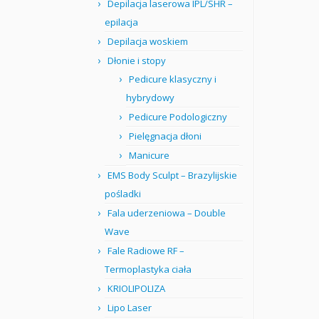
Depilacja laserowa IPL/SHR –
epilacja
Depilacja woskiem
Dłonie i stopy
Pedicure klasyczny i
hybrydowy
Pedicure Podologiczny
Pielęgnacja dłoni
Manicure
EMS Body Sculpt – Brazylijskie
pośladki
Fala uderzeniowa – Double
Wave
Fale Radiowe RF –
Termoplastyka ciała
KRIOLIPOLIZA
Lipo Laser