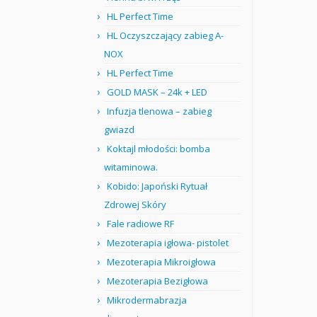
HL Perfect Time
HL Oczyszczający zabieg A-
NOX
HL Perfect Time
GOLD MASK – 24k + LED
Infuzja tlenowa – zabieg
gwiazd
Koktajl młodości: bomba
witaminowa.
Kobido: Japoński Rytuał
Zdrowej Skóry
Fale radiowe RF
Mezoterapia igłowa- pistolet
Mezoterapia Mikroigłowa
Mezoterapia Bezigłowa
Mikrodermabrazja