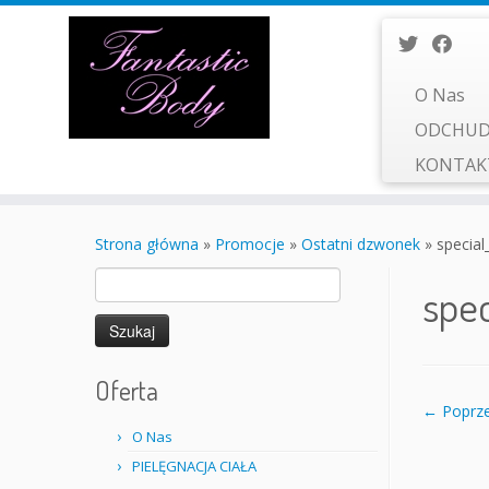
O Nas
ODCHUD
KONTA
Przejdź
do
Strona główna
»
Promocje
»
Ostatni dzwonek
»
special
treści
Szukaj:
spec
Oferta
← Poprze
O Nas
PIELĘGNACJA CIAŁA