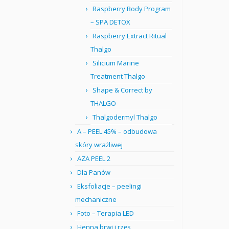
Raspberry Body Program
– SPA DETOX
Raspberry Extract Ritual
Thalgo
Silicium Marine
Treatment Thalgo
Shape & Correct by
THALGO
Thalgodermyl Thalgo
A – PEEL 45% – odbudowa
skóry wrażliwej
AZA PEEL 2
Dla Panów
Eksfoliacje – peelingi
mechaniczne
Foto – Terapia LED
Henna brwi i rzęs