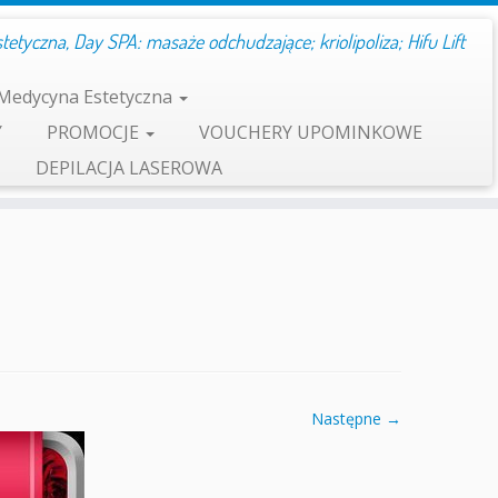
etyczna, Day SPA: masaże odchudzające; kriolipoliza; Hifu Lift
Medycyna Estetyczna
Y
PROMOCJE
VOUCHERY UPOMINKOWE
DEPILACJA LASEROWA
Następne →