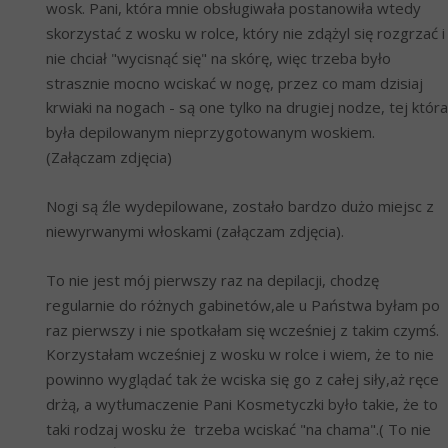
wosk. Pani, która mnie obsługiwała postanowiła wtedy 
skorzystać z wosku w rolce, który nie zdążyl się rozgrzać i 
nie chciał "wycisnąć się" na skórę, więc trzeba było 
strasznie mocno wciskać w nogę, przez co mam dzisiaj 
krwiaki na nogach - są one tylko na drugiej nodze, tej która 
była depilowanym nieprzygotowanym woskiem. 
(Załączam zdjęcia)
Nogi są źle wydepilowane, zostało bardzo dużo miejsc z 
niewyrwanymi włoskami (załączam zdjęcia).
To nie jest mój pierwszy raz na depilacji, chodzę 
regularnie do różnych gabinetów,ale u Państwa byłam po 
raz pierwszy i nie spotkałam się wcześniej z takim czymś. 
Korzystałam wcześniej z wosku w rolce i wiem, że to nie 
powinno wyglądać tak że wciska się go z całej siły,aż ręce 
drżą, a wytłumaczenie Pani Kosmetyczki było takie, że to 
taki rodzaj wosku że  trzeba wciskać "na chama".( To nie 