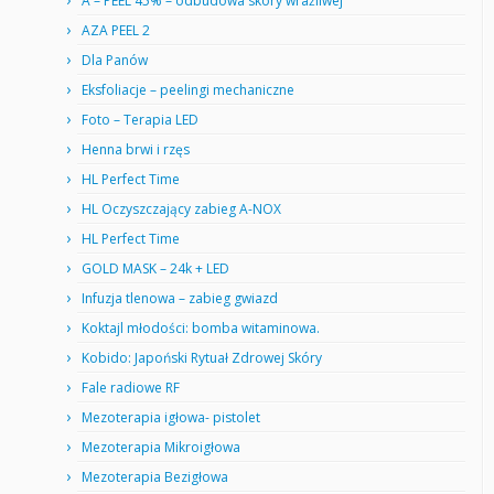
A – PEEL 45% – odbudowa skóry wrażliwej
AZA PEEL 2
Dla Panów
Eksfoliacje – peelingi mechaniczne
Foto – Terapia LED
Henna brwi i rzęs
HL Perfect Time
HL Oczyszczający zabieg A-NOX
HL Perfect Time
GOLD MASK – 24k + LED
Infuzja tlenowa – zabieg gwiazd
Koktajl młodości: bomba witaminowa.
Kobido: Japoński Rytuał Zdrowej Skóry
Fale radiowe RF
Mezoterapia igłowa- pistolet
Mezoterapia Mikroigłowa
Mezoterapia Bezigłowa