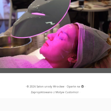
·
© 2026
Salon urody Wrocław
·
Oparte na
·
Zaprojektowano z
Motyw Customizr
·