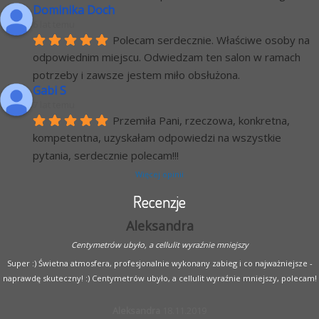
Dominika Doch
6 lat temu
Polecam serdecznie. Właściwe osoby na 
odpowiednim miejscu. Odwiedzam ten salon w ramach 
potrzeby i zawsze jestem miło obsłużona.
Gabi S
7 lat temu
Przemiła Pani, rzeczowa, konkretna, 
kompetentna, uzyskałam odpowiedzi na wszystkie 
pytania, serdecznie polecam!!!
Więcej opinii
Recenzje
Aleksandra
Centymetrów ubyło, a cellulit wyraźnie mniejszy
Super :) Świetna atmosfera, profesjonalnie wykonany zabieg i co najważniejsze -
naprawdę skuteczny! :) Centymetrów ubyło, a cellulit wyraźnie mniejszy, polecam!
Aleksandra
18.11.2019