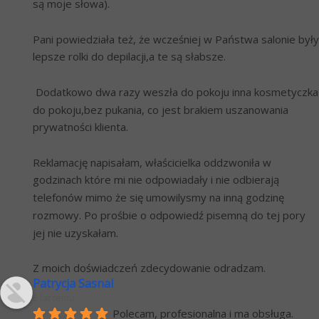
są moje słowa).
Pani powiedziała też, że wcześniej w Państwa salonie były 
lepsze rolki do depilacji,a te są słabsze. 
 Dodatkowo dwa razy weszła do pokoju inna kosmetyczka 
do pokoju,bez pukania, co jest brakiem uszanowania 
prywatności klienta.
Reklamację napisałam, właścicielka oddzwoniła w 
godzinach które mi nie odpowiadały i nie odbierają 
telefonów mimo że się umowilysmy na inną godzinę 
rozmowy. Po prośbie o odpowiedź pisemną do tej pory 
jej nie uzyskałam.
Z moich doświadczeń zdecydowanie odradzam.
Patrycja Sasnal
6 lat temu
Polecam, profesionalna i ma obsługa.