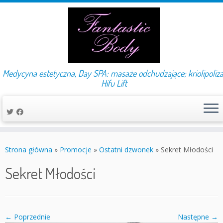
Medycyna estetyczna, Day SPA: masaże odchudzające; kriolipoliza
Hifu Lift
Przejdź
do
Strona główna
»
Promocje
»
Ostatni dzwonek
»
Sekret Młodości
treści
Sekret Młodości
← Poprzednie
Następne →