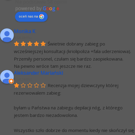
Na podstawie 58 opinii
powered by
G
o
o
g
l
e
oceń nas na
Monika K
6 lat temu
Świetnie dobrany zabieg po 
wcześniejszej konsultacji (kriolipoliza +fala uderzeniowa). 
Przemiły personel, czułam się bardzo zaopiekowana.
Na pewno wróce tam jeszcze nie raz.
Aleksander Mariański
6 lat temu
Recenzja mojej dziewczyny której 
rezerwowalem zabieg:
byłam u Państwa na zabiegu depilacji nóg, z którego 
jestem bardzo niezadowolona.
Wszystko szło dobrze do momentu kiedy nie skończył się 