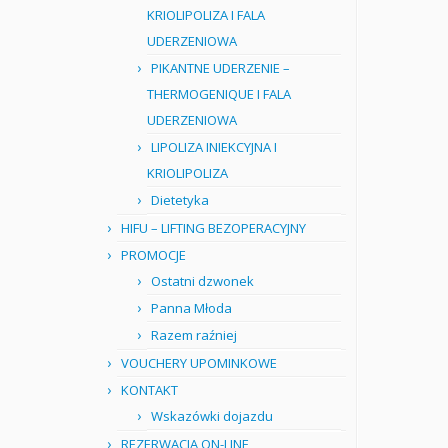
KRIOLIPOLIZA I FALA
UDERZENIOWA
PIKANTNE UDERZENIE –
THERMOGENIQUE I FALA
UDERZENIOWA
LIPOLIZA INIEKCYJNA I
KRIOLIPOLIZA
Dietetyka
HIFU – LIFTING BEZOPERACYJNY
PROMOCJE
Ostatni dzwonek
Panna Młoda
Razem raźniej
VOUCHERY UPOMINKOWE
KONTAKT
Wskazówki dojazdu
REZERWACJA ON-LINE