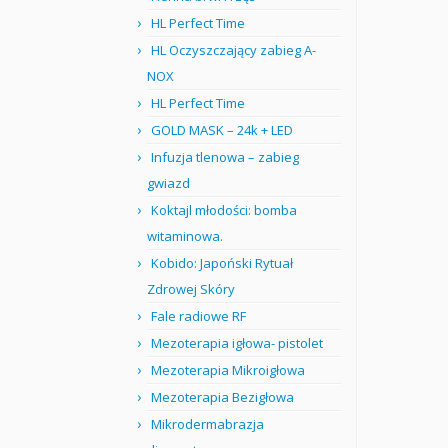
HL Perfect Time
HL Oczyszczający zabieg A-
NOX
HL Perfect Time
GOLD MASK – 24k + LED
Infuzja tlenowa – zabieg
gwiazd
Koktajl młodości: bomba
witaminowa.
Kobido: Japoński Rytuał
Zdrowej Skóry
Fale radiowe RF
Mezoterapia igłowa- pistolet
Mezoterapia Mikroigłowa
Mezoterapia Bezigłowa
Mikrodermabrazja