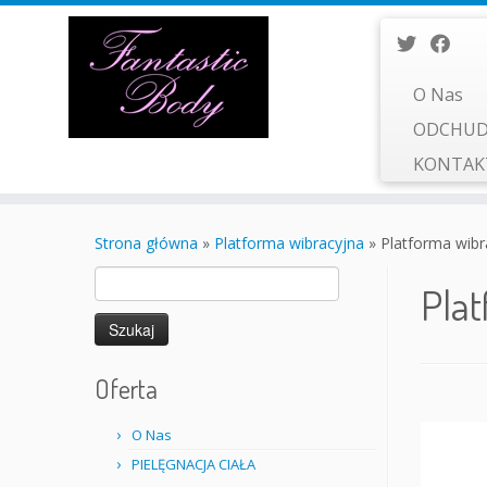
O Nas
ODCHUD
KONTA
Przejdź
do
Strona główna
»
Platforma wibracyjna
»
Platforma wibr
treści
Szukaj:
Pla
Oferta
O Nas
PIELĘGNACJA CIAŁA