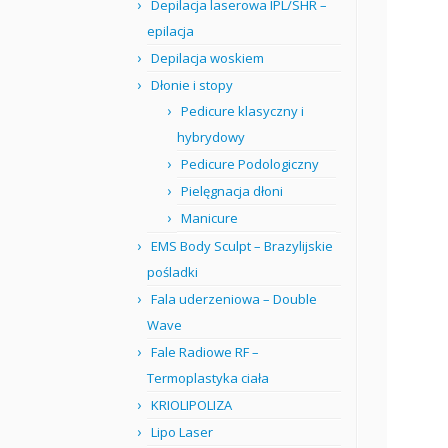
Depilacja laserowa IPL/SHR –
epilacja
Depilacja woskiem
Dłonie i stopy
Pedicure klasyczny i
hybrydowy
Pedicure Podologiczny
Pielęgnacja dłoni
Manicure
EMS Body Sculpt – Brazylijskie
pośladki
Fala uderzeniowa – Double
Wave
Fale Radiowe RF –
Termoplastyka ciała
KRIOLIPOLIZA
Lipo Laser