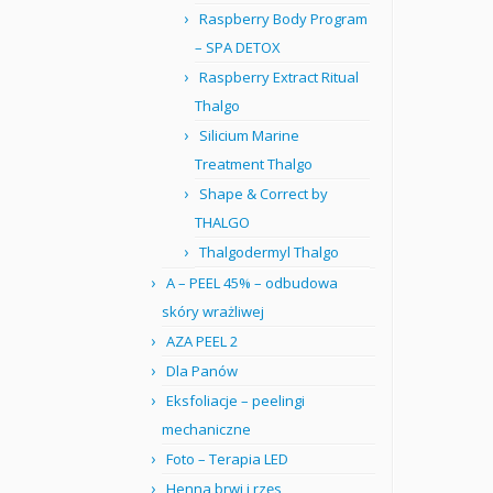
Raspberry Body Program
– SPA DETOX
Raspberry Extract Ritual
Thalgo
Silicium Marine
Treatment Thalgo
Shape & Correct by
THALGO
Thalgodermyl Thalgo
A – PEEL 45% – odbudowa
skóry wrażliwej
AZA PEEL 2
Dla Panów
Eksfoliacje – peelingi
mechaniczne
Foto – Terapia LED
Henna brwi i rzęs