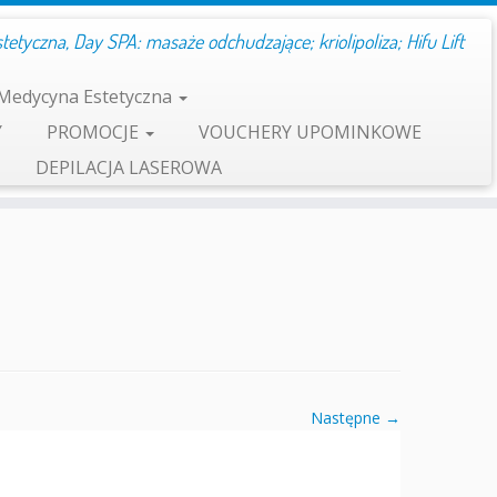
etyczna, Day SPA: masaże odchudzające; kriolipoliza; Hifu Lift
Medycyna Estetyczna
Y
PROMOCJE
VOUCHERY UPOMINKOWE
DEPILACJA LASEROWA
Następne →