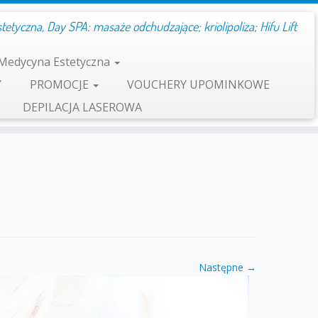
etyczna, Day SPA: masaże odchudzające; kriolipoliza; Hifu Lift
Medycyna Estetyczna
Y
PROMOCJE
VOUCHERY UPOMINKOWE
DEPILACJA LASEROWA
Następne →