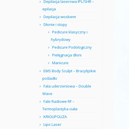
Depilacja laserowa IPL/SHR –
epilacja
Depilacja woskiem
Dłonie i stopy
Pedicure klasyczny i
hybrydowy
Pedicure Podologiczny
Pielęgnacja dłoni
Manicure
EMS Body Sculpt – Brazylijskie
pośladki
Fala uderzeniowa – Double
Wave
Fale Radiowe RF –
Termoplastyka ciała
KRIOLIPOLIZA
Lipo Laser