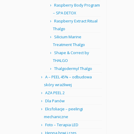
Raspberry Body Program
– SPA DETOX
Raspberry Extract Ritual
Thalgo
Silicium Marine
Treatment Thalgo
Shape & Correct by
THALGO
Thalgodermyl Thalgo
A – PEEL 45% – odbudowa
skóry wrażliwej
AZA PEEL 2
Dla Panów
Eksfoliacje – peelingi
mechaniczne
Foto – Terapia LED
Henna brwi i rzęs