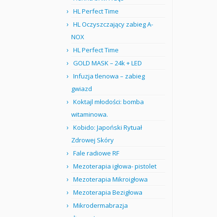
HL Perfect Time
HL Oczyszczający zabieg A-
NOX
HL Perfect Time
GOLD MASK – 24k + LED
Infuzja tlenowa – zabieg
gwiazd
Koktajl młodości: bomba
witaminowa.
Kobido: Japoński Rytuał
Zdrowej Skóry
Fale radiowe RF
Mezoterapia igłowa- pistolet
Mezoterapia Mikroigłowa
Mezoterapia Bezigłowa
Mikrodermabrazja