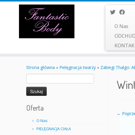
O Nas
ODCHUD
KONTA
Przejdź
do
Strona główna
»
Pielęgnacja twarzy
»
Zabiegi Thalgo: Ab
treści
Szukaj:
Win
Oferta
← Poprze
O Nas
PIELĘGNACJA CIAŁA