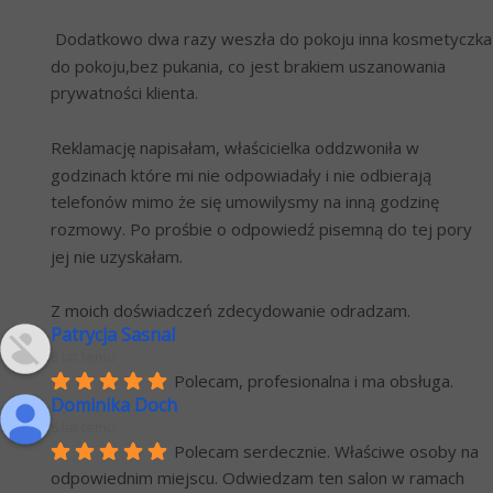
 Dodatkowo dwa razy weszła do pokoju inna kosmetyczka 
do pokoju,bez pukania, co jest brakiem uszanowania 
prywatności klienta.
Reklamację napisałam, właścicielka oddzwoniła w 
godzinach które mi nie odpowiadały i nie odbierają 
telefonów mimo że się umowilysmy na inną godzinę 
rozmowy. Po prośbie o odpowiedź pisemną do tej pory 
jej nie uzyskałam.
Z moich doświadczeń zdecydowanie odradzam.
Patrycja Sasnal
6 lat temu
Polecam, profesionalna i ma obsługa.
Dominika Doch
6 lat temu
Polecam serdecznie. Właściwe osoby na 
odpowiednim miejscu. Odwiedzam ten salon w ramach 