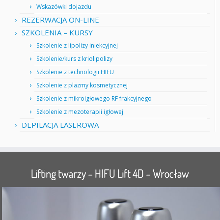
Wskazówki dojazdu
REZERWACJA ON-LINE
SZKOLENIA – KURSY
Szkolenie z lipolizy iniekcyjnej
Szkolenie/kurs z kriolipolizy
Szkolenie z technologii HIFU
Szkolenie z plazmy kosmetycznej
Szkolenie z mikroigłowego RF frakcyjnego
Szkolenie z mezoterapii igłowej
DEPILACJA LASEROWA
Lifting twarzy – HIFU Lift 4D – Wrocław