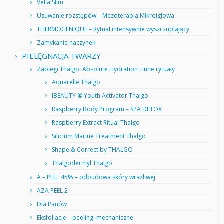
Vella Slim
Usuwanie rozstępów – Mezoterapia Mikroigłowa
THERMOGENIQUE – Rytuał intensywnie wyszczuplający
Zamykanie naczynek
PIELĘGNACJA TWARZY
Zabiegi Thalgo: Absolute Hydration i inne rytuały
Aquarelle Thalgo
IBEAUTY ® Youth Activator Thalgo
Raspberry Body Program – SPA DETOX
Raspberry Extract Ritual Thalgo
Silicium Marine Treatment Thalgo
Shape & Correct by THALGO
Thalgodermyl Thalgo
A – PEEL 45% – odbudowa skóry wrażliwej
AZA PEEL 2
Dla Panów
Eksfoliacje – peelingi mechaniczne