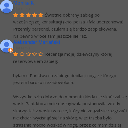
Monika K
6 lat temu
Świetnie dobrany zabieg po 
wcześniejszej konsultacji (kriolipoliza +fala uderzeniowa). 
Przemiły personel, czułam się bardzo zaopiekowana.
Na pewno wróce tam jeszcze nie raz.
Aleksander Mariański
6 lat temu
Recenzja mojej dziewczyny której 
rezerwowalem zabieg:
byłam u Państwa na zabiegu depilacji nóg, z którego 
jestem bardzo niezadowolona.
Wszystko szło dobrze do momentu kiedy nie skończył się 
wosk. Pani, która mnie obsługiwała postanowiła wtedy 
skorzystać z wosku w rolce, który nie zdążyl się rozgrzać i 
nie chciał "wycisnąć się" na skórę, więc trzeba było 
strasznie mocno wciskać w nogę, przez co mam dzisiaj 