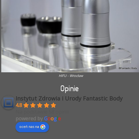
HIFU - Wrocław
Opinie
Instytut Zdrowia i Urody Fantastic Body
4.8
Na podstawie 58 opinii
powered by
G
o
o
g
l
e
oceń nas na