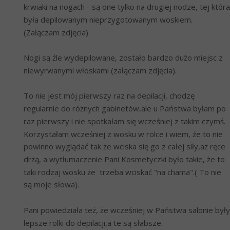
krwiaki na nogach - są one tylko na drugiej nodze, tej która 
była depilowanym nieprzygotowanym woskiem. 
(Załączam zdjęcia)
Nogi są źle wydepilowane, zostało bardzo dużo miejsc z 
niewyrwanymi włoskami (załączam zdjęcia).
To nie jest mój pierwszy raz na depilacji, chodzę 
regularnie do różnych gabinetów,ale u Państwa byłam po 
raz pierwszy i nie spotkałam się wcześniej z takim czymś. 
Korzystałam wcześniej z wosku w rolce i wiem, że to nie 
powinno wyglądać tak że wciska się go z całej siły,aż ręce 
drżą, a wytłumaczenie Pani Kosmetyczki było takie, że to 
taki rodzaj wosku że  trzeba wciskać "na chama".( To nie 
są moje słowa).
Pani powiedziała też, że wcześniej w Państwa salonie były 
lepsze rolki do depilacji,a te są słabsze. 