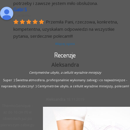
potrzeby i zawsze jestem miło obsłużona.
Gabi S
7 lat temu
Przemiła Pani, rzeczowa, konkretna, 
kompetentna, uzyskałam odpowiedzi na wszystkie 
pytania, serdecznie polecam!!!
Więcej opinii
Recenzje
Aleksandra
Centymetrów ubyło, a cellulit wyraźnie mniejszy
Super :) Świetna atmosfera, profesjonalnie wykonany zabieg i co najważniejsze -
naprawdę skuteczny! :) Centymetrów ubyło, a cellulit wyraźnie mniejszy, polecam!
Aleksandra
18.11.2019
ThermoGenique -
aż do 16 cm (!!) w
obwodach już po
pierwszym zabiegu