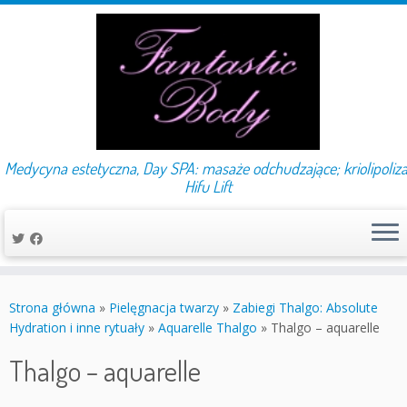
Medycyna estetyczna, Day SPA: masaże odchudzające; kriolipoliza
Hifu Lift
Przejdź
do
Strona główna
»
Pielęgnacja twarzy
»
Zabiegi Thalgo: Absolute
treści
Hydration i inne rytuały
»
Aquarelle Thalgo
»
Thalgo – aquarelle
Thalgo – aquarelle