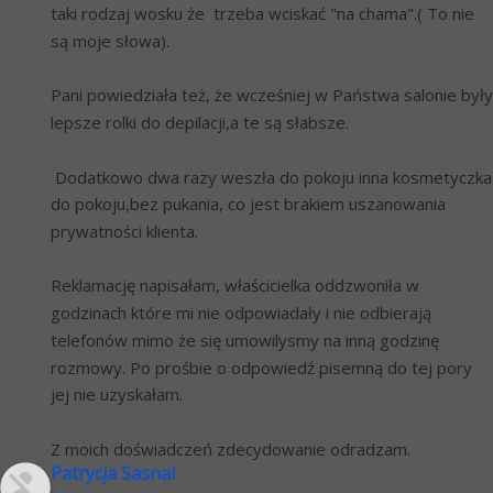
taki rodzaj wosku że  trzeba wciskać "na chama".( To nie 
są moje słowa).
Pani powiedziała też, że wcześniej w Państwa salonie były 
lepsze rolki do depilacji,a te są słabsze. 
 Dodatkowo dwa razy weszła do pokoju inna kosmetyczka 
do pokoju,bez pukania, co jest brakiem uszanowania 
prywatności klienta.
Reklamację napisałam, właścicielka oddzwoniła w 
godzinach które mi nie odpowiadały i nie odbierają 
telefonów mimo że się umowilysmy na inną godzinę 
rozmowy. Po prośbie o odpowiedź pisemną do tej pory 
jej nie uzyskałam.
Z moich doświadczeń zdecydowanie odradzam.
Patrycja Sasnal