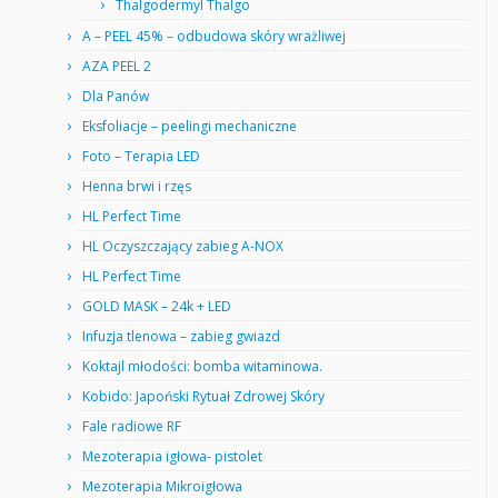
Thalgodermyl Thalgo
A – PEEL 45% – odbudowa skóry wrażliwej
AZA PEEL 2
Dla Panów
Eksfoliacje – peelingi mechaniczne
Foto – Terapia LED
Henna brwi i rzęs
HL Perfect Time
HL Oczyszczający zabieg A-NOX
HL Perfect Time
GOLD MASK – 24k + LED
Infuzja tlenowa – zabieg gwiazd
Koktajl młodości: bomba witaminowa.
Kobido: Japoński Rytuał Zdrowej Skóry
Fale radiowe RF
Mezoterapia igłowa- pistolet
Mezoterapia Mikroigłowa