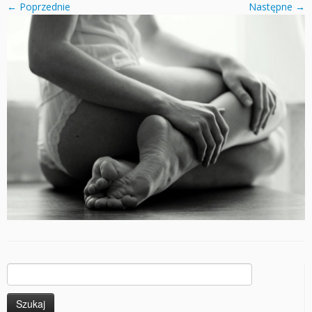
← Poprzednie
Następne →
Szukaj: