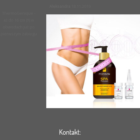
Aleksandra
18.11.2019
ThermoGenique -
aż do 16 cm (!!) w
obwodach już po
pierwszym zabiegu
Kontakt: