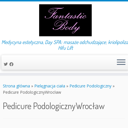
Medycyna estetyczna, Day SPA: masaże odchudzające; kriolipoliza
Hifu Lift
Przejdź
do
Strona główna
»
Pielęgnacja ciała
»
Pedicure Podologiczny
»
treści
Pedicure PodologicznyWrocław
Pedicure PodologicznyWrocław