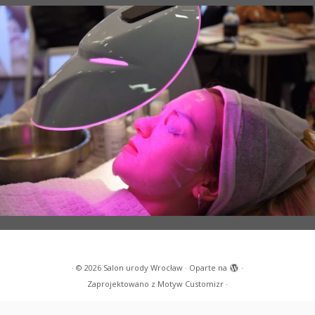
·
© 2026
Salon urody Wrocław
·
Oparte na
·
Zaprojektowano z
Motyw Customizr
·