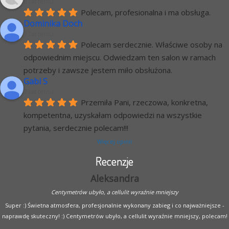
6 lat temu
Polecam, profesionalna i ma obsługa.
Dominika Doch
7 lat temu
Polecam serdecznie. Właściwe osoby na 
odpowiednim miejscu. Odwiedzam ten salon w ramach 
potrzeby i zawsze jestem miło obsłużona.
Gabi S
7 lat temu
Przemiła Pani, rzeczowa, konkretna, 
kompetentna, uzyskałam odpowiedzi na wszystkie 
pytania, serdecznie polecam!!!
Więcej opinii
Recenzje
Aleksandra
Centymetrów ubyło, a cellulit wyraźnie mniejszy
Super :) Świetna atmosfera, profesjonalnie wykonany zabieg i co najważniejsze -
naprawdę skuteczny! :) Centymetrów ubyło, a cellulit wyraźnie mniejszy, polecam!