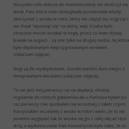
Wszystko szło dobrze do momentu kiedy nie skończył się 
wosk. Pani, która mnie obsługiwała postanowiła wtedy 
skorzystać z wosku w rolce, który nie zdążyl się rozgrzać i 
nie chciał "wycisnąć się" na skórę, więc trzeba było 
strasznie mocno wciskać w nogę, przez co mam dzisiaj 
krwiaki na nogach - są one tylko na drugiej nodze, tej która 
była depilowanym nieprzygotowanym woskiem. 
(Załączam zdjęcia)
Nogi są źle wydepilowane, zostało bardzo dużo miejsc z 
niewyrwanymi włoskami (załączam zdjęcia).
To nie jest mój pierwszy raz na depilacji, chodzę 
regularnie do różnych gabinetów,ale u Państwa byłam po 
raz pierwszy i nie spotkałam się wcześniej z takim czymś. 
Korzystałam wcześniej z wosku w rolce i wiem, że to nie 
powinno wyglądać tak że wciska się go z całej siły,aż ręce 
drżą, a wytłumaczenie Pani Kosmetyczki było takie, że to 