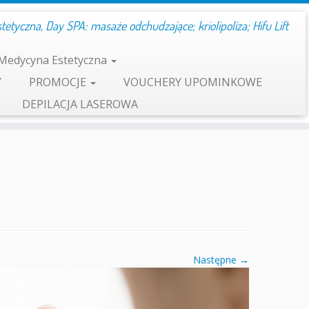
etyczna, Day SPA: masaże odchudzające; kriolipoliza; Hifu Lift
Medycyna Estetyczna
Y
PROMOCJE
VOUCHERY UPOMINKOWE
DEPILACJA LASEROWA
Następne →