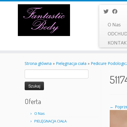
O Nas
ODCHUD
KONTA
Przejdź
do
Strona główna
»
Pielęgnacja ciała
»
Pedicure Podologic
treści
Szukaj:
5117
Oferta
← Poprze
O Nas
PIELĘGNACJA CIAŁA