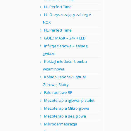
HL Perfect Time
HL Oczyszczający zabieg A-
NOX
HL Perfect Time
GOLD MASK – 24k + LED
Infuzja tlenowa – zabieg
gwiazd
Koktajl młodości: bomba
witaminowa.
Kobido: Japoński Rytuał
Zdrowej Skóry
Fale radiowe RF
Mezoterapia igłowa- pistolet
Mezoterapia Mikroigłowa
Mezoterapia Bezigłowa
Mikrodermabrazja