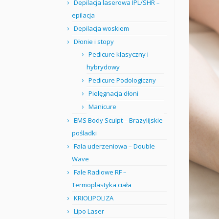
Depilacja laserowa IPL/SHR –
epilacja
Depilacja woskiem
Dłonie i stopy
Pedicure klasyczny i
hybrydowy
Pedicure Podologiczny
Pielęgnacja dłoni
Manicure
EMS Body Sculpt – Brazylijskie
pośladki
Fala uderzeniowa – Double
Wave
Fale Radiowe RF –
Termoplastyka ciała
KRIOLIPOLIZA
Lipo Laser