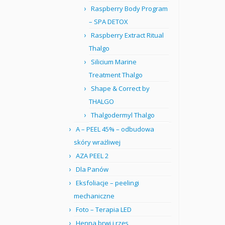
Raspberry Body Program
– SPA DETOX
Raspberry Extract Ritual
Thalgo
Silicium Marine
Treatment Thalgo
Shape & Correct by
THALGO
Thalgodermyl Thalgo
A – PEEL 45% – odbudowa
skóry wrażliwej
AZA PEEL 2
Dla Panów
Eksfoliacje – peelingi
mechaniczne
Foto – Terapia LED
Henna brwi i rzęs