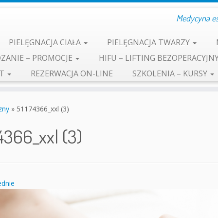
Medycyna est
PIELĘGNACJA CIAŁA
PIELĘGNACJA TWARZY
ZANIE – PROMOCJE
HIFU – LIFTING BEZOPERACYJN
KT
REZERWACJA ON-LINE
SZKOLENIA – KURSY
zny
»
51174366_xxl (3)
4366_xxl (3)
dnie