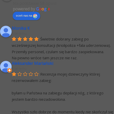
Na podstawie 58 opinii
powered by
G
o
o
g
l
e
oceń nas na
Monika K
6 lat temu
Świetnie dobrany zabieg po 
wcześniejszej konsultacji (kriolipoliza +fala uderzeniowa). 
Przemiły personel, czułam się bardzo zaopiekowana.
Na pewno wróce tam jeszcze nie raz.
Aleksander Mariański
6 lat temu
Recenzja mojej dziewczyny której 
rezerwowalem zabieg:
byłam u Państwa na zabiegu depilacji nóg, z którego 
jestem bardzo niezadowolona.
Wszystko szło dobrze do momentu kiedy nie skończył się 