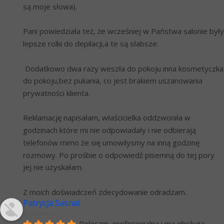
są moje słowa).
Pani powiedziała też, że wcześniej w Państwa salonie były 
lepsze rolki do depilacji,a te są słabsze. 
 Dodatkowo dwa razy weszła do pokoju inna kosmetyczka 
do pokoju,bez pukania, co jest brakiem uszanowania 
prywatności klienta.
Reklamację napisałam, właścicielka oddzwoniła w 
godzinach które mi nie odpowiadały i nie odbierają 
telefonów mimo że się umowilysmy na inną godzinę 
rozmowy. Po prośbie o odpowiedź pisemną do tej pory 
jej nie uzyskałam.
Z moich doświadczeń zdecydowanie odradzam.
Patrycja Sasnal
6 lat temu
Polecam, profesionalna i ma obsługa.