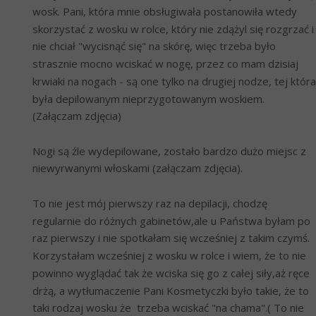
wosk. Pani, która mnie obsługiwała postanowiła wtedy 
skorzystać z wosku w rolce, który nie zdążyl się rozgrzać i 
nie chciał "wycisnąć się" na skórę, więc trzeba było 
strasznie mocno wciskać w nogę, przez co mam dzisiaj 
krwiaki na nogach - są one tylko na drugiej nodze, tej która 
była depilowanym nieprzygotowanym woskiem. 
(Załączam zdjęcia)
Nogi są źle wydepilowane, zostało bardzo dużo miejsc z 
niewyrwanymi włoskami (załączam zdjęcia).
To nie jest mój pierwszy raz na depilacji, chodzę 
regularnie do różnych gabinetów,ale u Państwa byłam po 
raz pierwszy i nie spotkałam się wcześniej z takim czymś. 
Korzystałam wcześniej z wosku w rolce i wiem, że to nie 
powinno wyglądać tak że wciska się go z całej siły,aż ręce 
drżą, a wytłumaczenie Pani Kosmetyczki było takie, że to 
taki rodzaj wosku że  trzeba wciskać "na chama".( To nie 