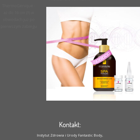
ThermoGenique -
aż do 16 cm (!!) w
obwodach już po
pierwszym zabiegu
Kontakt:
Instytut Zdrowia i Urody Fantastic Body,