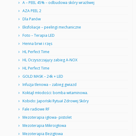
A – PEEL 45% – odbudowa skóry wrażliwej
AZA PEEL 2
Dla Panów
Eksfoliacje – peelingi mechaniczne
Foto – Terapia LED
Henna brwi i rzęs
HL Perfect Time
HL Oczyszczający zabieg A-NOX
HL Perfect Time
GOLD MASK – 24k + LED
Infuzja tlenowa – zabieg gwiazd
Koktajl młodości: bomba witaminowa.
Kobido: Japoński Rytuał Zdrowej Skóry
Fale radiowe RF
Mezoterapia igłowa- pistolet
Mezoterapia Mikroigłowa
Mezoterapia Bezigłowa