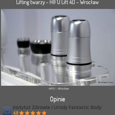
Lifting twarzy – HIFU Lift 4D – Wrocław
HIFU - Wrocław
Opinie
Instytut Zdrowia i Urody Fantastic Body
4.8