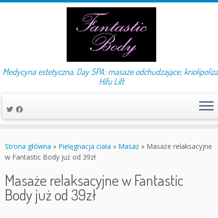
Medycyna estetyczna, Day SPA: masaże odchudzające; kriolipoliza
Hifu Lift
Przejdź
do
Strona główna
»
Pielęgnacja ciała
»
Masaż
»
Masaże relaksacyjne
treści
w Fantastic Body już od 39zł
Masaże relaksacyjne w Fantastic
Body już od 39zł