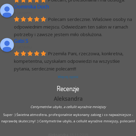
Dominika Doch
6 lat temu
Polecam serdecznie. Właściwe osoby na 
odpowiednim miejscu. Odwiedzam ten salon w ramach 
potrzeby i zawsze jestem miło obsłużona.
Gabi S
7 lat temu
Przemiła Pani, rzeczowa, konkretna, 
kompetentna, uzyskałam odpowiedzi na wszystkie 
pytania, serdecznie polecam!!!
Więcej opinii
Recenzje
Aleksandra
Centymetrów ubyło, a cellulit wyraźnie mniejszy
Super :) Świetna atmosfera, profesjonalnie wykonany zabieg i co najważniejsze -
naprawdę skuteczny! :) Centymetrów ubyło, a cellulit wyraźnie mniejszy, polecam!
Aleksandra
18.11.2019