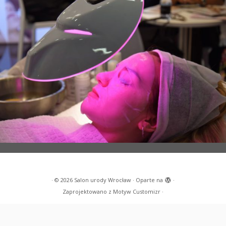
·
© 2026
Salon urody Wrocław
·
Oparte na
·
Zaprojektowano z
Motyw Customizr
·