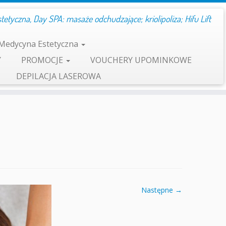
etyczna, Day SPA: masaże odchudzające; kriolipoliza; Hifu Lift
Medycyna Estetyczna
Y
PROMOCJE
VOUCHERY UPOMINKOWE
DEPILACJA LASEROWA
Następne →