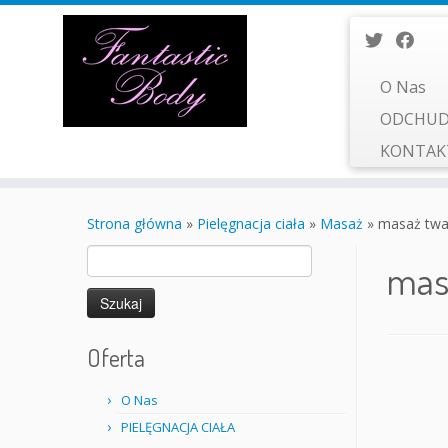
O Nas
ODCHUD
KONTA
Przejdź
do
Strona główna
»
Pielęgnacja ciała
»
Masaż
»
masaż twa
treści
Szukaj:
mas
Oferta
O Nas
PIELĘGNACJA CIAŁA