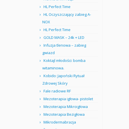
HL Perfect Time
HL Oczyszczający zabieg A-
NOX
HL Perfect Time
GOLD MASK – 24k + LED
Infuzja tlenowa – zabieg
gwiazd
Koktajl młodości: bomba
witaminowa.
Kobido: Japoński Rytuał
Zdrowej Skóry
Fale radiowe RF
Mezoterapia igłowa- pistolet
Mezoterapia Mikroigłowa
Mezoterapia Bezigłowa
Mikrodermabrazja