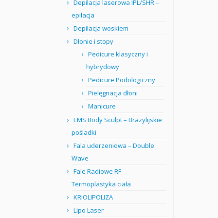
Depilacja laserowa IPL/SHR –
epilacja
Depilacja woskiem
Dłonie i stopy
Pedicure klasyczny i
hybrydowy
Pedicure Podologiczny
Pielęgnacja dłoni
Manicure
EMS Body Sculpt – Brazylijskie
pośladki
Fala uderzeniowa – Double
Wave
Fale Radiowe RF –
Termoplastyka ciała
KRIOLIPOLIZA
Lipo Laser