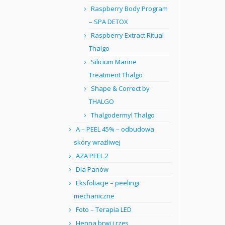
Raspberry Body Program
– SPA DETOX
Raspberry Extract Ritual
Thalgo
Silicium Marine
Treatment Thalgo
Shape & Correct by
THALGO
Thalgodermyl Thalgo
A – PEEL 45% – odbudowa
skóry wrażliwej
AZA PEEL 2
Dla Panów
Eksfoliacje – peelingi
mechaniczne
Foto – Terapia LED
Henna brwi i rzęs