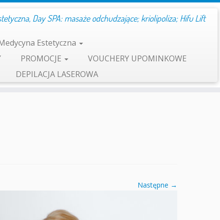
etyczna, Day SPA: masaże odchudzające; kriolipoliza; Hifu Lift
Medycyna Estetyczna
Y
PROMOCJE
VOUCHERY UPOMINKOWE
DEPILACJA LASEROWA
Następne →