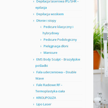
Depilacja laserowa IPL/SHR –
epilacja
Depilacja woskiem
Dłonie i stopy
Pedicure klasyczny i
hybrydowy
Pedicure Podologiczny
Pielęgnacja dłoni
Manicure
EMS Body Sculpt – Brazylijskie
pośladki
Fala uderzeniowa – Double
Wave
Fale Radiowe RF –
Termoplastyka ciała
KRIOLIPOLIZA
Lipo Laser