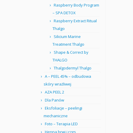
Raspberry Body Program
– SPA DETOX
Raspberry Extract Ritual
Thalgo
Silicium Marine
Treatment Thalgo
Shape & Correct by
THALGO
Thalgodermyl Thalgo
A – PEEL 45% – odbudowa
skóry wrażliwej
AZA PEEL 2
Dla Panów
Eksfoliacje – peelingi
mechaniczne
Foto – Terapia LED
Henna brwi i rzęs