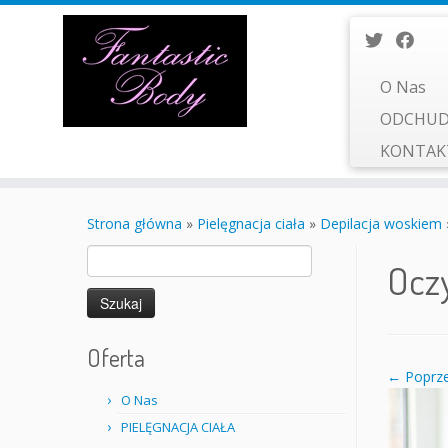
O Nas
ODCHUD
KONTA
Przejdź
do
Strona główna
»
Pielęgnacja ciała
»
Depilacja woskiem
treści
Szukaj:
Ocz
Oferta
← Poprze
O Nas
PIELĘGNACJA CIAŁA