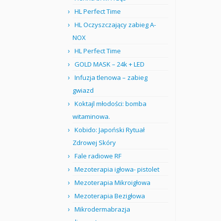
HL Perfect Time
HL Oczyszczający zabieg A-
NOX
HL Perfect Time
GOLD MASK – 24k + LED
Infuzja tlenowa – zabieg
gwiazd
Koktajl młodości: bomba
witaminowa.
Kobido: Japoński Rytuał
Zdrowej Skóry
Fale radiowe RF
Mezoterapia igłowa- pistolet
Mezoterapia Mikroigłowa
Mezoterapia Bezigłowa
Mikrodermabrazja