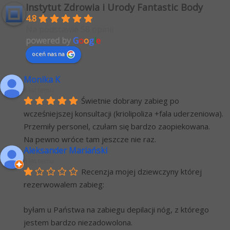
Instytut Zdrowia i Urody Fantastic Body
4.8
Na podstawie 58 opinii
powered by
G
o
o
g
l
e
oceń nas na
Monika K
6 lat temu
Świetnie dobrany zabieg po 
wcześniejszej konsultacji (kriolipoliza +fala uderzeniowa). 
Przemiły personel, czułam się bardzo zaopiekowana.
Na pewno wróce tam jeszcze nie raz.
Aleksander Mariański
6 lat temu
Recenzja mojej dziewczyny której 
rezerwowalem zabieg:
byłam u Państwa na zabiegu depilacji nóg, z którego 
jestem bardzo niezadowolona.