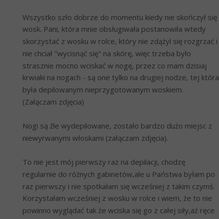
Wszystko szło dobrze do momentu kiedy nie skończył się 
wosk. Pani, która mnie obsługiwała postanowiła wtedy 
skorzystać z wosku w rolce, który nie zdążyl się rozgrzać i 
nie chciał "wycisnąć się" na skórę, więc trzeba było 
strasznie mocno wciskać w nogę, przez co mam dzisiaj 
krwiaki na nogach - są one tylko na drugiej nodze, tej która 
była depilowanym nieprzygotowanym woskiem. 
(Załączam zdjęcia)
Nogi są źle wydepilowane, zostało bardzo dużo miejsc z 
niewyrwanymi włoskami (załączam zdjęcia).
To nie jest mój pierwszy raz na depilacji, chodzę 
regularnie do różnych gabinetów,ale u Państwa byłam po 
raz pierwszy i nie spotkałam się wcześniej z takim czymś. 
Korzystałam wcześniej z wosku w rolce i wiem, że to nie 
powinno wyglądać tak że wciska się go z całej siły,aż ręce 