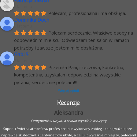
Patrycja Sasnal
6 lat temu
Polecam, profesionalna i ma obsługa.
Dominika Doch
6 lat temu
Polecam serdecznie. Właściwe osoby na 
odpowiednim miejscu. Odwiedzam ten salon w ramach 
potrzeby i zawsze jestem miło obsłużona.
Gabi S
7 lat temu
Przemiła Pani, rzeczowa, konkretna, 
kompetentna, uzyskałam odpowiedzi na wszystkie 
pytania, serdecznie polecam!!!
Więcej opinii
Recenzje
Aleksandra
Centymetrów ubyło, a cellulit wyraźnie mniejszy
Super :) Świetna atmosfera, profesjonalnie wykonany zabieg i co najważniejsze -
naprawdę skuteczny! :) Centymetrów ubyło, a cellulit wyraźnie mniejszy, polecam!