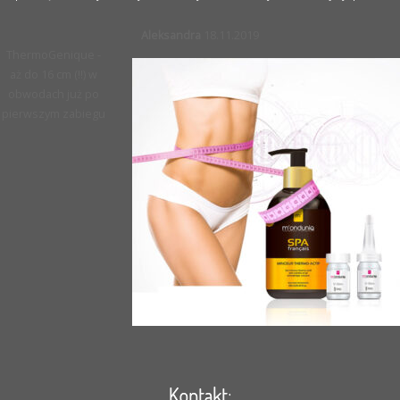
Aleksandra
18.11.2019
ThermoGenique -
aż do 16 cm (!!) w
obwodach już po
pierwszym zabiegu
Kontakt: