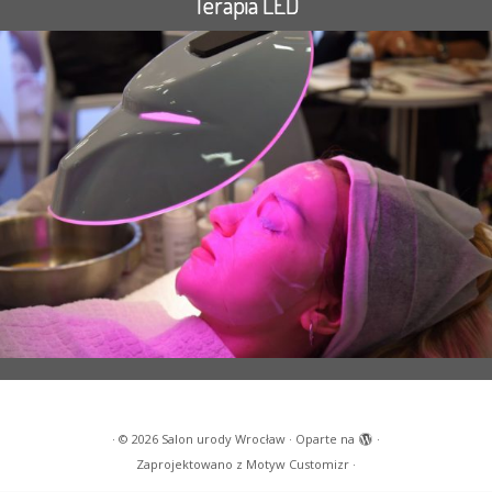
Terapia LED
·
© 2026
Salon urody Wrocław
·
Oparte na
·
Zaprojektowano z
Motyw Customizr
·