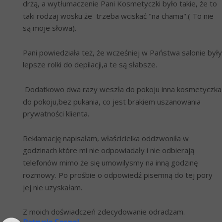
drżą, a wytłumaczenie Pani Kosmetyczki było takie, że to 
taki rodzaj wosku że  trzeba wciskać "na chama".( To nie 
są moje słowa).
Pani powiedziała też, że wcześniej w Państwa salonie były 
lepsze rolki do depilacji,a te są słabsze. 
 Dodatkowo dwa razy weszła do pokoju inna kosmetyczka 
do pokoju,bez pukania, co jest brakiem uszanowania 
prywatności klienta.
Reklamację napisałam, właścicielka oddzwoniła w 
godzinach które mi nie odpowiadały i nie odbierają 
telefonów mimo że się umowilysmy na inną godzinę 
rozmowy. Po prośbie o odpowiedź pisemną do tej pory 
jej nie uzyskałam.
Z moich doświadczeń zdecydowanie odradzam.