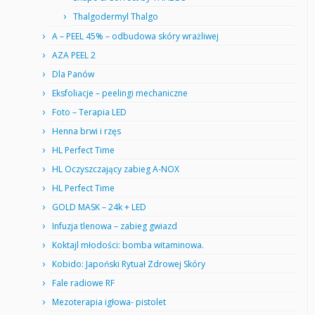
Thalgodermyl Thalgo
A – PEEL 45% – odbudowa skóry wrażliwej
AZA PEEL 2
Dla Panów
Eksfoliacje – peelingi mechaniczne
Foto – Terapia LED
Henna brwi i rzęs
HL Perfect Time
HL Oczyszczający zabieg A-NOX
HL Perfect Time
GOLD MASK – 24k + LED
Infuzja tlenowa – zabieg gwiazd
Koktajl młodości: bomba witaminowa.
Kobido: Japoński Rytuał Zdrowej Skóry
Fale radiowe RF
Mezoterapia igłowa- pistolet