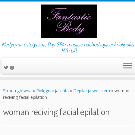
Medycyna estetyczna, Day SPA: masaże odchudzające; kriolipoliza
Hifu Lift
Przejdź
do
Strona główna
»
Pielęgnacja ciała
»
Depilacja woskiem
»
woman
treści
reciving facial epilation
woman reciving facial epilation