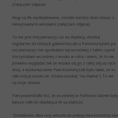
(Załączam zdjęcia)
Nogi są źle wydepilowane, zostało bardzo dużo miejsc z 
niewyrwanymi włoskami (załączam zdjęcia).
To nie jest mój pierwszy raz na depilacji, chodzę 
regularnie do różnych gabinetów,ale u Państwa byłam po 
raz pierwszy i nie spotkałam się wcześniej z takim czymś. 
Korzystałam wcześniej z wosku w rolce i wiem, że to nie 
powinno wyglądać tak że wciska się go z całej siły,aż ręce 
drżą, a wytłumaczenie Pani Kosmetyczki było takie, że to 
taki rodzaj wosku że  trzeba wciskać "na chama".( To nie 
są moje słowa).
Pani powiedziała też, że wcześniej w Państwa salonie były 
lepsze rolki do depilacji,a te są słabsze. 
 Dodatkowo dwa razy weszła do pokoju inna kosmetyczka 