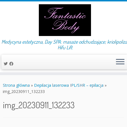
Medycyna estetyczna, Day SPA: masaże odchudzające; kriolipoliza
Hifu Lift
Przejdź
do
Strona główna
»
Depilacja laserowa IPL/SHR – epilacja
»
treści
img_20230911_132233
img_20230911_132233