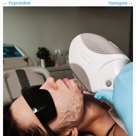
← Poprzednie
Następne →