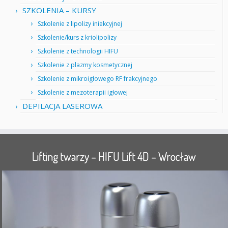
SZKOLENIA – KURSY
Szkolenie z lipolizy iniekcyjnej
Szkolenie/kurs z kriolipolizy
Szkolenie z technologii HIFU
Szkolenie z plazmy kosmetycznej
Szkolenie z mikroigłowego RF frakcyjnego
Szkolenie z mezoterapii igłowej
DEPILACJA LASEROWA
Lifting twarzy – HIFU Lift 4D – Wrocław