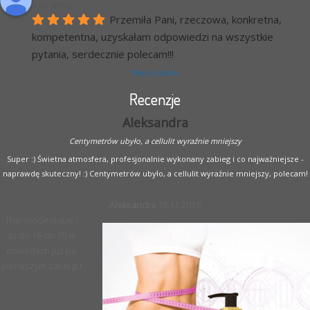
7 lat temu
Przemiła Pani, rzeczowa, konkretna, 
kompetentna, uzyskałam odpowiedzi na wszystkie 
pytania, serdecznie polecam!!!
Więcej opinii
Recenzje
Aleksandra
Centymetrów ubyło, a cellulit wyraźnie mniejszy
Super :) Świetna atmosfera, profesjonalnie wykonany zabieg i co najważniejsze -
naprawdę skuteczny! :) Centymetrów ubyło, a cellulit wyraźnie mniejszy, polecam!
Aleksandra
18.11.2019
ThermoGenique -
aż do 16 cm (!!) w
obwodach już po
pierwszym zabiegu