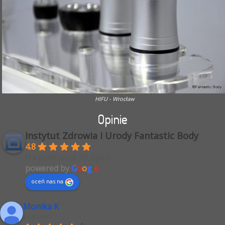
HIFU - Wrocław
Opinie
Instytut Zdrowia i Urody Fantastic Body
4.8
Na podstawie 58 opinii
powered by
G
o
o
g
l
e
oceń nas na
Monika K
6 lat temu