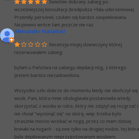
Świetnie dobrany zabieg po 
wcześniejszej konsultacji (kriolipoliza +fala uderzeniowa). 
Przemiły personel, czułam się bardzo zaopiekowana.
Na pewno wróce tam jeszcze nie raz.
Aleksander Mariański
6 lat temu
Recenzja mojej dziewczyny której 
rezerwowalem zabieg:
byłam u Państwa na zabiegu depilacji nóg, z którego 
jestem bardzo niezadowolona.
Wszystko szło dobrze do momentu kiedy nie skończył się 
wosk. Pani, która mnie obsługiwała postanowiła wtedy 
skorzystać z wosku w rolce, który nie zdążyl się rozgrzać i 
nie chciał "wycisnąć się" na skórę, więc trzeba było 
strasznie mocno wciskać w nogę, przez co mam dzisiaj 
krwiaki na nogach - są one tylko na drugiej nodze, tej która 
była depilowanym nieprzygotowanym woskiem. 