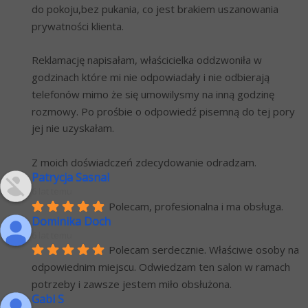
do pokoju,bez pukania, co jest brakiem uszanowania 
prywatności klienta.
Reklamację napisałam, właścicielka oddzwoniła w 
godzinach które mi nie odpowiadały i nie odbierają 
telefonów mimo że się umowilysmy na inną godzinę 
rozmowy. Po prośbie o odpowiedź pisemną do tej pory 
jej nie uzyskałam.
Z moich doświadczeń zdecydowanie odradzam.
Patrycja Sasnal
6 lat temu
Polecam, profesionalna i ma obsługa.
Dominika Doch
6 lat temu
Polecam serdecznie. Właściwe osoby na 
odpowiednim miejscu. Odwiedzam ten salon w ramach 
potrzeby i zawsze jestem miło obsłużona.
Gabi S