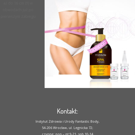
aż do 16 cm (!!) w
obwodach już po
pierwszym zabiegu
Kontakt:
Instytut Zdrowia i Urody Fantastic Body,
54-206 Wrocław, ul. Legnicka 72;
czynne: pon – pt 9-21, sob 10-14