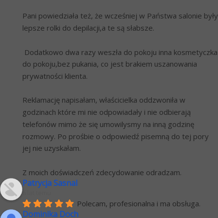
Pani powiedziała też, że wcześniej w Państwa salonie były 
lepsze rolki do depilacji,a te są słabsze. 
 Dodatkowo dwa razy weszła do pokoju inna kosmetyczka 
do pokoju,bez pukania, co jest brakiem uszanowania 
prywatności klienta.
Reklamację napisałam, właścicielka oddzwoniła w 
godzinach które mi nie odpowiadały i nie odbierają 
telefonów mimo że się umowilysmy na inną godzinę 
rozmowy. Po prośbie o odpowiedź pisemną do tej pory 
jej nie uzyskałam.
Z moich doświadczeń zdecydowanie odradzam.
Patrycja Sasnal
6 lat temu
Polecam, profesionalna i ma obsługa.
Dominika Doch