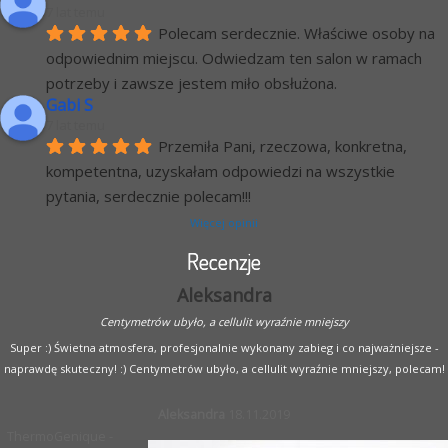
7 lat temu
Polecam serdecznie. Właściwe osoby na 
odpowiednim miejscu. Odwiedzam ten salon w ramach 
potrzeby i zawsze jestem miło obsłużona.
Gabi S
7 lat temu
Przemiła Pani, rzeczowa, konkretna, 
kompetentna, uzyskałam odpowiedzi na wszystkie 
pytania, serdecznie polecam!!!
Więcej opinii
Recenzje
Aleksandra
Centymetrów ubyło, a cellulit wyraźnie mniejszy
Super :) Świetna atmosfera, profesjonalnie wykonany zabieg i co najważniejsze -
naprawdę skuteczny! :) Centymetrów ubyło, a cellulit wyraźnie mniejszy, polecam!
Aleksandra
18.11.2019
ThermoGenique -