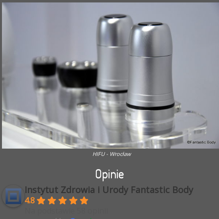
HIFU - Wrocław
Opinie
Instytut Zdrowia i Urody Fantastic Body
4.8
Na podstawie 58 opinii