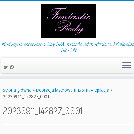
Medycyna estetyczna, Day SPA: masaże odchudzające; kriolipoliza
Hifu Lift
Przejdź
do
Strona główna
»
Depilacja laserowa IPL/SHR – epilacja
»
treści
20230911_142827_0001
20230911_142827_0001