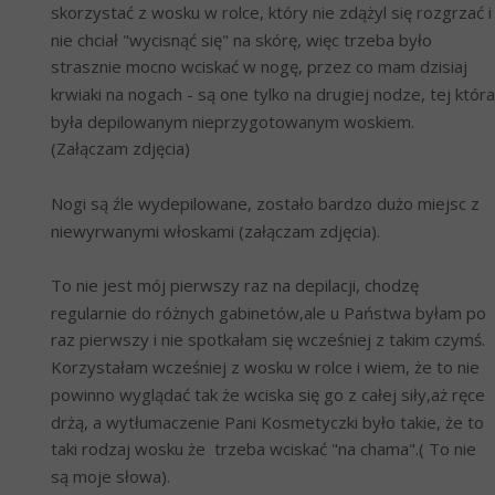
skorzystać z wosku w rolce, który nie zdążyl się rozgrzać i 
nie chciał "wycisnąć się" na skórę, więc trzeba było 
strasznie mocno wciskać w nogę, przez co mam dzisiaj 
krwiaki na nogach - są one tylko na drugiej nodze, tej która 
była depilowanym nieprzygotowanym woskiem. 
(Załączam zdjęcia)
Nogi są źle wydepilowane, zostało bardzo dużo miejsc z 
niewyrwanymi włoskami (załączam zdjęcia).
To nie jest mój pierwszy raz na depilacji, chodzę 
regularnie do różnych gabinetów,ale u Państwa byłam po 
raz pierwszy i nie spotkałam się wcześniej z takim czymś. 
Korzystałam wcześniej z wosku w rolce i wiem, że to nie 
powinno wyglądać tak że wciska się go z całej siły,aż ręce 
drżą, a wytłumaczenie Pani Kosmetyczki było takie, że to 
taki rodzaj wosku że  trzeba wciskać "na chama".( To nie 
są moje słowa).