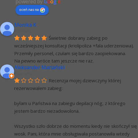
powered by
G
o
o
g
l
e
oceń nas na
Monika K
6 lat temu
Świetnie dobrany zabieg po 
wcześniejszej konsultacji (kriolipoliza +fala uderzeniowa). 
Przemiły personel, czułam się bardzo zaopiekowana.
Na pewno wróce tam jeszcze nie raz.
Aleksander Mariański
6 lat temu
Recenzja mojej dziewczyny której 
rezerwowalem zabieg:
byłam u Państwa na zabiegu depilacji nóg, z którego 
jestem bardzo niezadowolona.
Wszystko szło dobrze do momentu kiedy nie skończył się 
wosk. Pani, która mnie obsługiwała postanowiła wtedy 