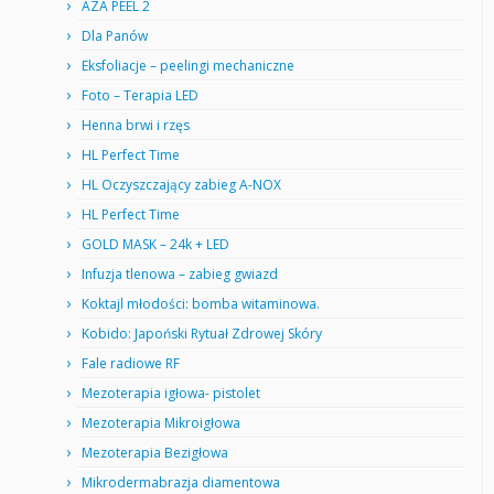
AZA PEEL 2
Dla Panów
Eksfoliacje – peelingi mechaniczne
Foto – Terapia LED
Henna brwi i rzęs
HL Perfect Time
HL Oczyszczający zabieg A-NOX
HL Perfect Time
GOLD MASK – 24k + LED
Infuzja tlenowa – zabieg gwiazd
Koktajl młodości: bomba witaminowa.
Kobido: Japoński Rytuał Zdrowej Skóry
Fale radiowe RF
Mezoterapia igłowa- pistolet
Mezoterapia Mikroigłowa
Mezoterapia Bezigłowa
Mikrodermabrazja diamentowa