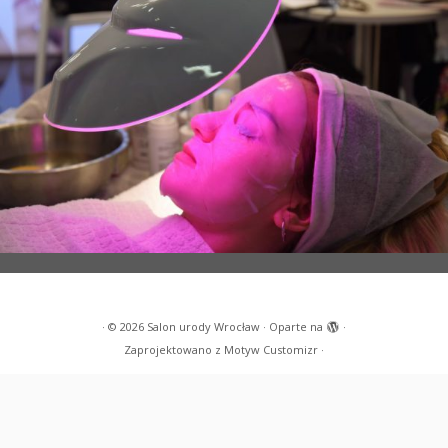
·
© 2026
Salon urody Wrocław
·
Oparte na
·
Zaprojektowano z
Motyw Customizr
·