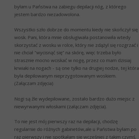
byłam u Państwa na zabiegu depilacji nóg, z którego 
jestem bardzo niezadowolona.
Wszystko szło dobrze do momentu kiedy nie skończył się 
wosk. Pani, która mnie obsługiwała postanowiła wtedy 
skorzystać z wosku w rolce, który nie zdążyl się rozgrzać i 
nie chciał "wycisnąć się" na skórę, więc trzeba było 
strasznie mocno wciskać w nogę, przez co mam dzisiaj 
krwiaki na nogach - są one tylko na drugiej nodze, tej która 
była depilowanym nieprzygotowanym woskiem. 
(Załączam zdjęcia)
Nogi są źle wydepilowane, zostało bardzo dużo miejsc z 
niewyrwanymi włoskami (załączam zdjęcia).
To nie jest mój pierwszy raz na depilacji, chodzę 
regularnie do różnych gabinetów,ale u Państwa byłam po 
raz pierwszy i nie spotkałam się wcześniej z takim czymś. 