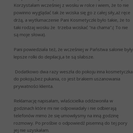
Korzystałam wcześniej z wosku w rolce i wiem, że to nie 
powinno wyglądać tak że wciska się go z całej siły,aż ręce 
drżą, a wytłumaczenie Pani Kosmetyczki było takie, że to 
taki rodzaj wosku że  trzeba wciskać "na chama".( To nie 
są moje słowa).
Pani powiedziała też, że wcześniej w Państwa salonie były 
lepsze rolki do depilacji,a te są słabsze. 
 Dodatkowo dwa razy weszła do pokoju inna kosmetyczka 
do pokoju,bez pukania, co jest brakiem uszanowania 
prywatności klienta.
Reklamację napisałam, właścicielka oddzwoniła w 
godzinach które mi nie odpowiadały i nie odbierają 
telefonów mimo że się umowilysmy na inną godzinę 
rozmowy. Po prośbie o odpowiedź pisemną do tej pory 
jej nie uzyskałam.