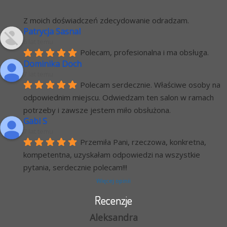
Z moich doświadczeń zdecydowanie odradzam.
Patrycja Sasnal
6 lat temu
Polecam, profesionalna i ma obsługa.
Dominika Doch
7 lat temu
Polecam serdecznie. Właściwe osoby na 
odpowiednim miejscu. Odwiedzam ten salon w ramach 
potrzeby i zawsze jestem miło obsłużona.
Gabi S
7 lat temu
Przemiła Pani, rzeczowa, konkretna, 
kompetentna, uzyskałam odpowiedzi na wszystkie 
pytania, serdecznie polecam!!!
Więcej opinii
Recenzje
Aleksandra