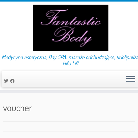
Medycyna estetyczna, Day SPA: masaże odchudzające; kriolipoliza
Hifu Lift
Przejdź
do
voucher
treści