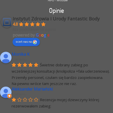
HIFU - Wrocław
Opinie
Instytut Zdrowia i Urody Fantastic Body
4.8
Na podstawie 58 opinii
powered by
G
o
o
g
l
e
oceń nas na
Monika K
6 lat temu
Świetnie dobrany zabieg po 
wcześniejszej konsultacji (kriolipoliza +fala uderzeniowa). 
Przemiły personel, czułam się bardzo zaopiekowana.
Na pewno wróce tam jeszcze nie raz.
Aleksander Mariański
6 lat temu
Recenzja mojej dziewczyny której 
rezerwowalem zabieg: