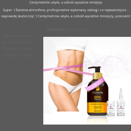
Centymetrów ubyło, a cellulit wyraźnie mniejszy
Super :) Świetna atmosfera, profesjonalnie wykonany zabieg i co najważniejsze -
naprawdę skuteczny! :) Centymetrów ubyło, a cellulit wyraźnie mniejszy, polecam!
Aleksandra
18.11.2019
ThermoGenique -
aż do 16 cm (!!) w
obwodach już po
pierwszym zabiegu