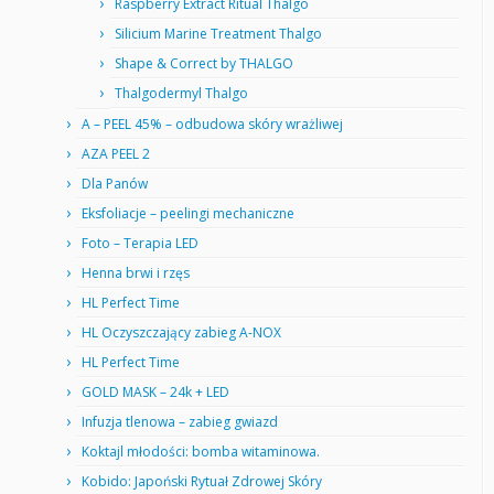
Raspberry Extract Ritual Thalgo
Silicium Marine Treatment Thalgo
Shape & Correct by THALGO
Thalgodermyl Thalgo
A – PEEL 45% – odbudowa skóry wrażliwej
AZA PEEL 2
Dla Panów
Eksfoliacje – peelingi mechaniczne
Foto – Terapia LED
Henna brwi i rzęs
HL Perfect Time
HL Oczyszczający zabieg A-NOX
HL Perfect Time
GOLD MASK – 24k + LED
Infuzja tlenowa – zabieg gwiazd
Koktajl młodości: bomba witaminowa.
Kobido: Japoński Rytuał Zdrowej Skóry