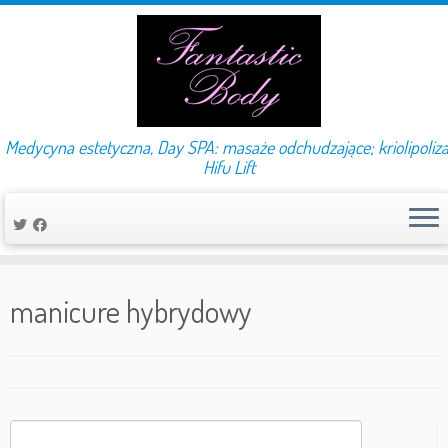
Medycyna estetyczna, Day SPA: masaże odchudzające; kriolipoliza
Hifu Lift
Przejdź
do
manicure hybrydowy
treści
Szukaj: