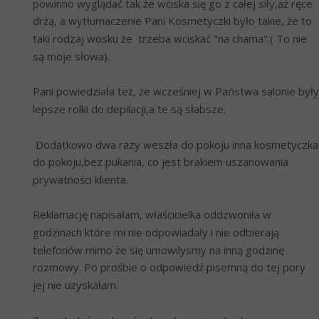
powinno wyglądać tak że wciska się go z całej siły,aż ręce 
drżą, a wytłumaczenie Pani Kosmetyczki było takie, że to 
taki rodzaj wosku że  trzeba wciskać "na chama".( To nie 
są moje słowa).
Pani powiedziała też, że wcześniej w Państwa salonie były 
lepsze rolki do depilacji,a te są słabsze. 
 Dodatkowo dwa razy weszła do pokoju inna kosmetyczka 
do pokoju,bez pukania, co jest brakiem uszanowania 
prywatności klienta.
Reklamację napisałam, właścicielka oddzwoniła w 
godzinach które mi nie odpowiadały i nie odbierają 
telefonów mimo że się umowilysmy na inną godzinę 
rozmowy. Po prośbie o odpowiedź pisemną do tej pory 
jej nie uzyskałam.