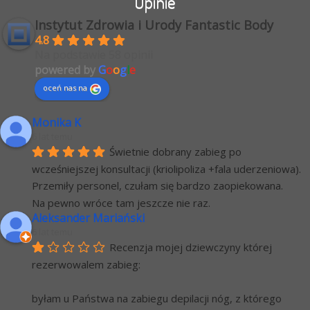
Opinie
Instytut Zdrowia i Urody Fantastic Body
4.8
Na podstawie 58 opinii
powered by
G
o
o
g
l
e
oceń nas na
Monika K
6 lat temu
Świetnie dobrany zabieg po 
wcześniejszej konsultacji (kriolipoliza +fala uderzeniowa). 
Przemiły personel, czułam się bardzo zaopiekowana.
Na pewno wróce tam jeszcze nie raz.
Aleksander Mariański
6 lat temu
Recenzja mojej dziewczyny której 
rezerwowalem zabieg:
byłam u Państwa na zabiegu depilacji nóg, z którego 