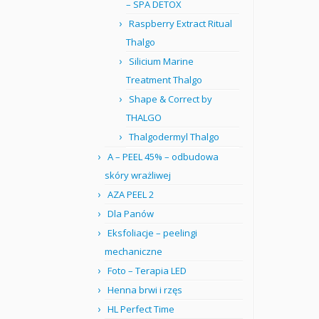
– SPA DETOX
Raspberry Extract Ritual
Thalgo
Silicium Marine
Treatment Thalgo
Shape & Correct by
THALGO
Thalgodermyl Thalgo
A – PEEL 45% – odbudowa
skóry wrażliwej
AZA PEEL 2
Dla Panów
Eksfoliacje – peelingi
mechaniczne
Foto – Terapia LED
Henna brwi i rzęs
HL Perfect Time