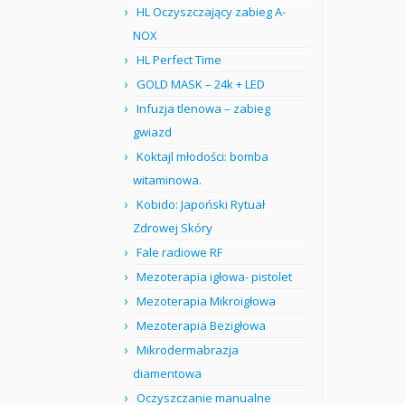
HL Oczyszczający zabieg A-
NOX
HL Perfect Time
GOLD MASK – 24k + LED
Infuzja tlenowa – zabieg
gwiazd
Koktajl młodości: bomba
witaminowa.
Kobido: Japoński Rytuał
Zdrowej Skóry
Fale radiowe RF
Mezoterapia igłowa- pistolet
Mezoterapia Mikroigłowa
Mezoterapia Bezigłowa
Mikrodermabrazja
diamentowa
Oczyszczanie manualne