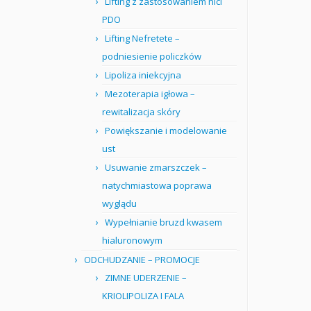
Lifting z zastosowaniem nici
PDO
Lifting Nefretete –
podniesienie policzków
Lipoliza iniekcyjna
Mezoterapia igłowa –
rewitalizacja skóry
Powiększanie i modelowanie
ust
Usuwanie zmarszczek –
natychmiastowa poprawa
wyglądu
Wypełnianie bruzd kwasem
hialuronowym
ODCHUDZANIE – PROMOCJE
ZIMNE UDERZENIE –
KRIOLIPOLIZA I FALA