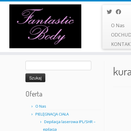
O Nas
ODCHUD
KONTA
Przejdź
Szukaj:
do
kur
treści
Oferta
O Nas
PIELĘGNACJA CIAŁA
Depilacja laserowa IPL/SHR –
epilacja