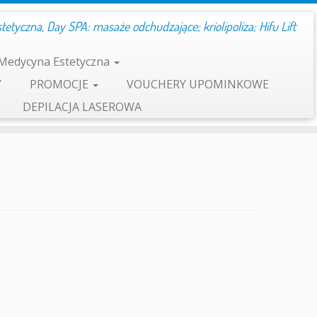
etyczna, Day SPA: masaże odchudzające; kriolipoliza; Hifu Lift
Medycyna Estetyczna
Y
PROMOCJE
VOUCHERY UPOMINKOWE
DEPILACJA LASEROWA