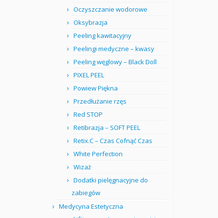
Oczyszczanie wodorowe
Oksybrazja
Peeling kawitacyjny
Peelingi medyczne – kwasy
Peeling węglowy – Black Doll
PIXEL PEEL
Powiew Piękna
Przedłużanie rzęs
Red STOP
Retibrazja – SOFT PEEL
Retix.C – Czas Cofnąć Czas
White Perfection
Wizaż
Dodatki pielęgnacyjne do
zabiegów
Medycyna Estetyczna