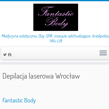
Medycyna estetyczna, Day SPA: masaże odchudzające; kriolipoliza
Hifu Lift
Przejdź
do
Depilacja laserowa Wrocław
treści
Fantastic Body