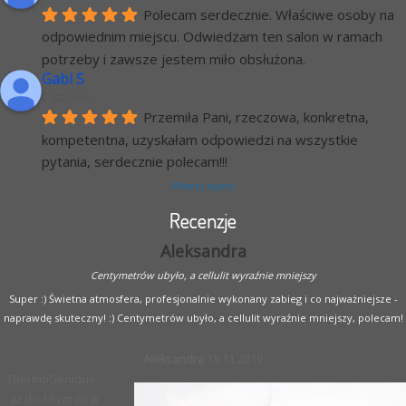
Polecam serdecznie. Właściwe osoby na 
odpowiednim miejscu. Odwiedzam ten salon w ramach 
potrzeby i zawsze jestem miło obsłużona.
Gabi S
7 lat temu
Przemiła Pani, rzeczowa, konkretna, 
kompetentna, uzyskałam odpowiedzi na wszystkie 
pytania, serdecznie polecam!!!
Więcej opinii
Recenzje
Aleksandra
Centymetrów ubyło, a cellulit wyraźnie mniejszy
Super :) Świetna atmosfera, profesjonalnie wykonany zabieg i co najważniejsze -
naprawdę skuteczny! :) Centymetrów ubyło, a cellulit wyraźnie mniejszy, polecam!
Aleksandra
18.11.2019
ThermoGenique -
aż do 16 cm (!!) w