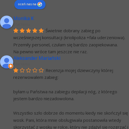
oceń nas na
Monika K
6 lat temu
Świetnie dobrany zabieg po 
wcześniejszej konsultacji (kriolipoliza +fala uderzeniowa). 
Przemiły personel, czułam się bardzo zaopiekowana.
Na pewno wróce tam jeszcze nie raz.
Aleksander Mariański
6 lat temu
Recenzja mojej dziewczyny której 
rezerwowalem zabieg:
byłam u Państwa na zabiegu depilacji nóg, z którego 
jestem bardzo niezadowolona.
Wszystko szło dobrze do momentu kiedy nie skończył się 
wosk. Pani, która mnie obsługiwała postanowiła wtedy 
skorzystać z wosku w rolce, który nie zdążyl się rozgrzać i 