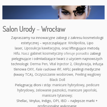
Salon Urody
–
Wrocław
Zapraszamy na innowacyjne zabiegi z zakresu kosmetologii
estetycznej – wyszczuplające:
Kriolipoliza
, Lipo
laser,
Liposukcja kawitacyjna
, oraz liftingujące metodą
Hifu
.
Nasz
gabinet kosmetyczny
oferuje ponadto
zabiegi
pielęgnujące i odmładzające twarz z użyciem najnowszych
technologii:
Derma Pen
,
Vital Injector 2
,
Oksybrazja
, Infuzja
tlenowa OXY,
Fale radiowe RF
,
HIFU
, peelingi medyczne
(kwasy TCA),
Oczyszczanie wodorowe
,
Peeling węglowy
Black Doll
Pielęgnację dłoni i stóp:
manicure hybrydowy,
pedicure
hybrydowy, żelowanie paznokci, manicure japoński,
manicure tytanowy;
Shellac, Vinylux, Indigo, OPI, IBD – najlepsze marki +
profesjonalne wykonanie