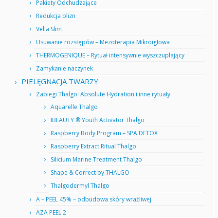
Pakiety Odchudzające
Redukcja blizn
Vella Slim
Usuwanie rozstępów – Mezoterapia Mikroigłowa
THERMOGENIQUE – Rytuał intensywnie wyszczuplający
Zamykanie naczynek
PIELĘGNACJA TWARZY
Zabiegi Thalgo: Absolute Hydration i inne rytuały
Aquarelle Thalgo
IBEAUTY ® Youth Activator Thalgo
Raspberry Body Program – SPA DETOX
Raspberry Extract Ritual Thalgo
Silicium Marine Treatment Thalgo
Shape & Correct by THALGO
Thalgodermyl Thalgo
A – PEEL 45% – odbudowa skóry wrażliwej
AZA PEEL 2