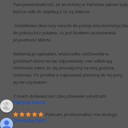
Pani powiedziała też, że wcześniej w Państwa salonie były 
lepsze rolki do depilacji,a te są słabsze. 
 Dodatkowo dwa razy weszła do pokoju inna kosmetyczka 
do pokoju,bez pukania, co jest brakiem uszanowania 
prywatności klienta.
Reklamację napisałam, właścicielka oddzwoniła w 
godzinach które mi nie odpowiadały i nie odbierają 
telefonów mimo że się umowilysmy na inną godzinę 
rozmowy. Po prośbie o odpowiedź pisemną do tej pory 
jej nie uzyskałam.
Z moich doświadczeń zdecydowanie odradzam.
Patrycja Sasnal
6 lat temu
Polecam, profesionalna i ma obsługa.
Dominika Doch
7 lat temu