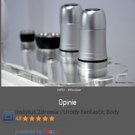
HIFU - Wrocław
Opinie
Instytut Zdrowia i Urody Fantastic Body
4.8
Na podstawie 58 opinii
powered by
G
o
o
g
l
e