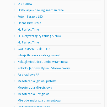
Dla Panów
Eksfoliacje – peelingi mechaniczne
Foto – Terapia LED
Henna brwi i rzęs
HL Perfect Time
HL Oczyszczający zabieg A-NOX
HL Perfect Time
GOLD MASK – 24k + LED
Infuzja tlenowa – zabieg gwiazd
Koktajl młodości: bomba witaminowa.
Kobido: Japoński Rytuał Zdrowej Skóry
Fale radiowe RF
Mezoterapia igłowa- pistolet
Mezoterapia Mikroigłowa
Mezoterapia Bezigłowa
Mikrodermabrazja diamentowa
Oczyszczanie manualne