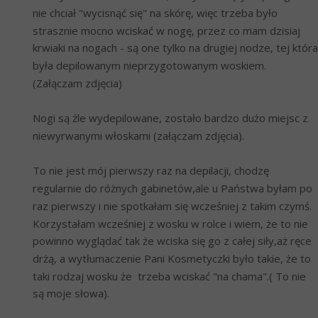
nie chciał "wycisnąć się" na skórę, więc trzeba było 
strasznie mocno wciskać w nogę, przez co mam dzisiaj 
krwiaki na nogach - są one tylko na drugiej nodze, tej która 
była depilowanym nieprzygotowanym woskiem. 
(Załączam zdjęcia)
Nogi są źle wydepilowane, zostało bardzo dużo miejsc z 
niewyrwanymi włoskami (załączam zdjęcia).
To nie jest mój pierwszy raz na depilacji, chodzę 
regularnie do różnych gabinetów,ale u Państwa byłam po 
raz pierwszy i nie spotkałam się wcześniej z takim czymś. 
Korzystałam wcześniej z wosku w rolce i wiem, że to nie 
powinno wyglądać tak że wciska się go z całej siły,aż ręce 
drżą, a wytłumaczenie Pani Kosmetyczki było takie, że to 
taki rodzaj wosku że  trzeba wciskać "na chama".( To nie 
są moje słowa).