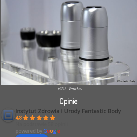
HIFU - Wrocław
Opinie
Instytut Zdrowia i Urody Fantastic Body
4.8
Na podstawie 58 opinii
powered by
G
o
o
g
l
e