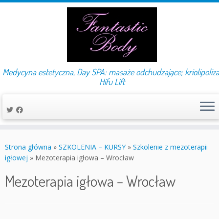
Medycyna estetyczna, Day SPA: masaże odchudzające; kriolipoliza
Hifu Lift
Przejdź
do
Strona główna
»
SZKOLENIA – KURSY
»
Szkolenie z mezoterapii
treści
igłowej
»
Mezoterapia igłowa – Wrocław
Mezoterapia igłowa – Wrocław