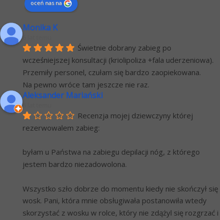
oceń nas na
Monika K
6 lat temu
Świetnie dobrany zabieg po 
wcześniejszej konsultacji (kriolipoliza +fala uderzeniowa). 
Przemiły personel, czułam się bardzo zaopiekowana.
Na pewno wróce tam jeszcze nie raz.
Aleksander Mariański
6 lat temu
Recenzja mojej dziewczyny której 
rezerwowalem zabieg:
byłam u Państwa na zabiegu depilacji nóg, z którego 
jestem bardzo niezadowolona.
Wszystko szło dobrze do momentu kiedy nie skończył się 
wosk. Pani, która mnie obsługiwała postanowiła wtedy 
skorzystać z wosku w rolce, który nie zdążyl się rozgrzać i 