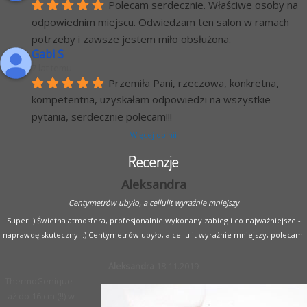
Polecam serdecznie. Właściwe osoby na 
odpowiednim miejscu. Odwiedzam ten salon w ramach 
potrzeby i zawsze jestem miło obsłużona.
Gabi S
7 lat temu
Przemiła Pani, rzeczowa, konkretna, 
kompetentna, uzyskałam odpowiedzi na wszystkie 
pytania, serdecznie polecam!!!
Więcej opinii
Recenzje
Aleksandra
Centymetrów ubyło, a cellulit wyraźnie mniejszy
Super :) Świetna atmosfera, profesjonalnie wykonany zabieg i co najważniejsze -
naprawdę skuteczny! :) Centymetrów ubyło, a cellulit wyraźnie mniejszy, polecam!
Aleksandra
18.11.2019
ThermoGenique -
aż do 16 cm (!!) w