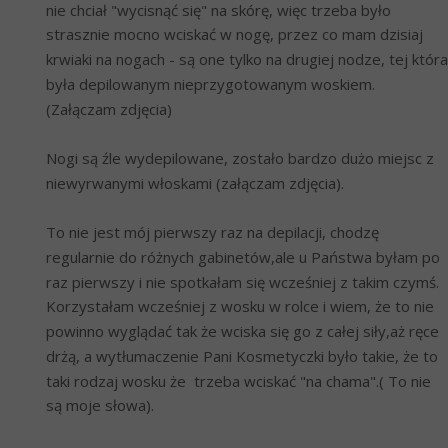
nie chciał "wycisnąć się" na skórę, więc trzeba było 
strasznie mocno wciskać w nogę, przez co mam dzisiaj 
krwiaki na nogach - są one tylko na drugiej nodze, tej która 
była depilowanym nieprzygotowanym woskiem. 
(Załączam zdjęcia)
Nogi są źle wydepilowane, zostało bardzo dużo miejsc z 
niewyrwanymi włoskami (załączam zdjęcia).
To nie jest mój pierwszy raz na depilacji, chodzę 
regularnie do różnych gabinetów,ale u Państwa byłam po 
raz pierwszy i nie spotkałam się wcześniej z takim czymś. 
Korzystałam wcześniej z wosku w rolce i wiem, że to nie 
powinno wyglądać tak że wciska się go z całej siły,aż ręce 
drżą, a wytłumaczenie Pani Kosmetyczki było takie, że to 
taki rodzaj wosku że  trzeba wciskać "na chama".( To nie 
są moje słowa).