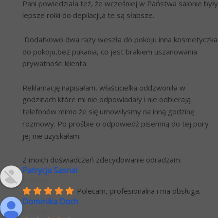
Pani powiedziała też, że wcześniej w Państwa salonie były 
lepsze rolki do depilacji,a te są słabsze. 
 Dodatkowo dwa razy weszła do pokoju inna kosmetyczka 
do pokoju,bez pukania, co jest brakiem uszanowania 
prywatności klienta.
Reklamację napisałam, właścicielka oddzwoniła w 
godzinach które mi nie odpowiadały i nie odbierają 
telefonów mimo że się umowilysmy na inną godzinę 
rozmowy. Po prośbie o odpowiedź pisemną do tej pory 
jej nie uzyskałam.
Z moich doświadczeń zdecydowanie odradzam.
Patrycja Sasnal
6 lat temu
Polecam, profesionalna i ma obsługa.
Dominika Doch
7 lat temu