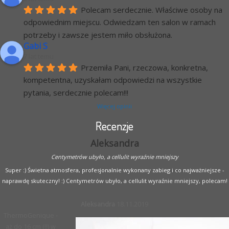
Polecam serdecznie. Właściwe osoby na 
odpowiednim miejscu. Odwiedzam ten salon w ramach 
potrzeby i zawsze jestem miło obsłużona.
Gabi S
7 lat temu
Przemiła Pani, rzeczowa, konkretna, 
kompetentna, uzyskałam odpowiedzi na wszystkie 
pytania, serdecznie polecam!!!
Więcej opinii
Recenzje
Aleksandra
Centymetrów ubyło, a cellulit wyraźnie mniejszy
Super :) Świetna atmosfera, profesjonalnie wykonany zabieg i co najważniejsze -
naprawdę skuteczny! :) Centymetrów ubyło, a cellulit wyraźnie mniejszy, polecam!
Aleksandra
18.11.2019
ThermoGenique -
aż do 16 cm (!!) w