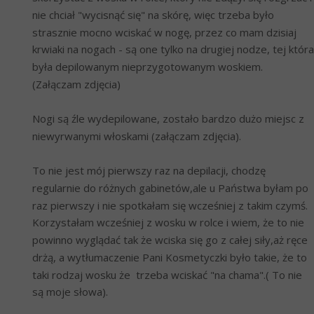
nie chciał "wycisnąć się" na skórę, więc trzeba było 
strasznie mocno wciskać w nogę, przez co mam dzisiaj 
krwiaki na nogach - są one tylko na drugiej nodze, tej która 
była depilowanym nieprzygotowanym woskiem. 
(Załączam zdjęcia)
Nogi są źle wydepilowane, zostało bardzo dużo miejsc z 
niewyrwanymi włoskami (załączam zdjęcia).
To nie jest mój pierwszy raz na depilacji, chodzę 
regularnie do różnych gabinetów,ale u Państwa byłam po 
raz pierwszy i nie spotkałam się wcześniej z takim czymś. 
Korzystałam wcześniej z wosku w rolce i wiem, że to nie 
powinno wyglądać tak że wciska się go z całej siły,aż ręce 
drżą, a wytłumaczenie Pani Kosmetyczki było takie, że to 
taki rodzaj wosku że  trzeba wciskać "na chama".( To nie 
są moje słowa).