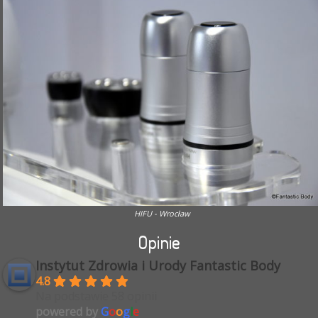
HIFU - Wrocław
Opinie
Instytut Zdrowia i Urody Fantastic Body
4.8
Na podstawie 58 opinii
powered by
G
o
o
g
l
e