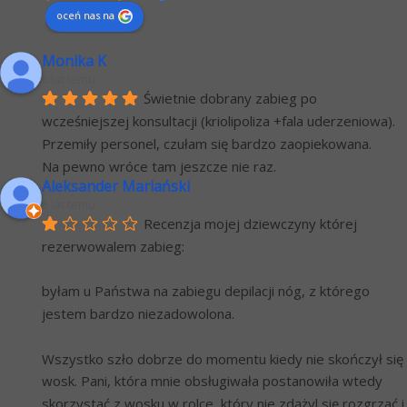
oceń nas na
Monika K
6 lat temu
Świetnie dobrany zabieg po 
wcześniejszej konsultacji (kriolipoliza +fala uderzeniowa). 
Przemiły personel, czułam się bardzo zaopiekowana.
Na pewno wróce tam jeszcze nie raz.
Aleksander Mariański
6 lat temu
Recenzja mojej dziewczyny której 
rezerwowalem zabieg:
byłam u Państwa na zabiegu depilacji nóg, z którego 
jestem bardzo niezadowolona.
Wszystko szło dobrze do momentu kiedy nie skończył się 
wosk. Pani, która mnie obsługiwała postanowiła wtedy 
skorzystać z wosku w rolce, który nie zdążyl się rozgrzać i 