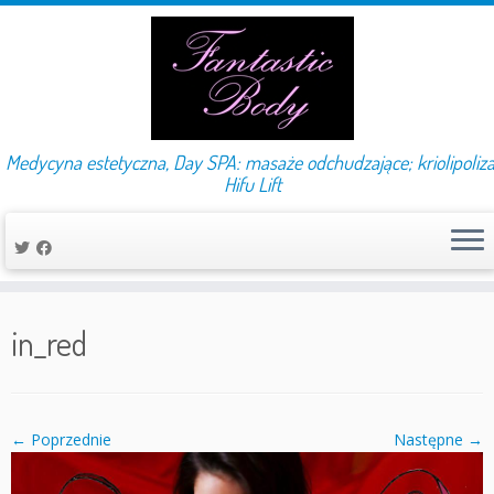
Medycyna estetyczna, Day SPA: masaże odchudzające; kriolipoliza
Hifu Lift
Przejdź
do
in_red
treści
← Poprzednie
Następne →