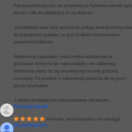
Pani powiedziała też, że wcześniej w Państwa salonie były 
lepsze rolki do depilacji,a te są słabsze. 
 Dodatkowo dwa razy weszła do pokoju inna kosmetyczka 
do pokoju,bez pukania, co jest brakiem uszanowania 
prywatności klienta.
Reklamację napisałam, właścicielka oddzwoniła w 
godzinach które mi nie odpowiadały i nie odbierają 
telefonów mimo że się umowilysmy na inną godzinę 
rozmowy. Po prośbie o odpowiedź pisemną do tej pory 
jej nie uzyskałam.
Z moich doświadczeń zdecydowanie odradzam.
Patrycja Sasnal
6 lat temu
Polecam, profesionalna i ma obsługa.
Dominika Doch
6 lat temu