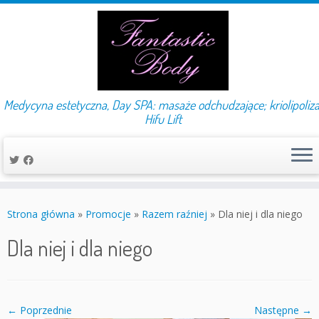
Medycyna estetyczna, Day SPA: masaże odchudzające; kriolipoliza
Hifu Lift
Przejdź
do
Strona główna
»
Promocje
»
Razem raźniej
»
Dla niej i dla niego
treści
Dla niej i dla niego
← Poprzednie
Następne →