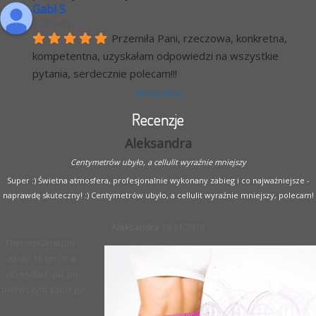
Gabi S
7 lat temu
Przemiła Pani, rzeczowa, konkretna, 
kompetentna, uzyskałam odpowiedzi na wszystkie 
pytania, serdecznie polecam!!!
Więcej opinii
Recenzje
Aleksandra
Centymetrów ubyło, a cellulit wyraźnie mniejszy
Super :) Świetna atmosfera, profesjonalnie wykonany zabieg i co najważniejsze -
naprawdę skuteczny! :) Centymetrów ubyło, a cellulit wyraźnie mniejszy, polecam!
Aleksandra
18.11.2019
ThermoGenique -
aż do 16 cm (!!) w
obwodach już po
pierwszym zabiegu