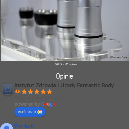
HIFU - Wrocław
Opinie
Instytut Zdrowia i Urody Fantastic Body
4.8
Na podstawie 58 opinii
powered by
G
o
o
g
l
e
oceń nas na
Monika K