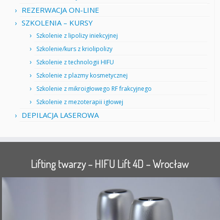
REZERWACJA ON-LINE
SZKOLENIA – KURSY
Szkolenie z lipolizy iniekcyjnej
Szkolenie/kurs z kriolipolizy
Szkolenie z technologii HIFU
Szkolenie z plazmy kosmetycznej
Szkolenie z mikroigłowego RF frakcyjnego
Szkolenie z mezoterapii igłowej
DEPILACJA LASEROWA
Lifting twarzy – HIFU Lift 4D – Wrocław