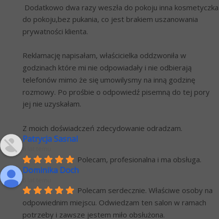
 Dodatkowo dwa razy weszła do pokoju inna kosmetyczka 
do pokoju,bez pukania, co jest brakiem uszanowania 
prywatności klienta.
Reklamację napisałam, właścicielka oddzwoniła w 
godzinach które mi nie odpowiadały i nie odbierają 
telefonów mimo że się umowilysmy na inną godzinę 
rozmowy. Po prośbie o odpowiedź pisemną do tej pory 
jej nie uzyskałam.
Z moich doświadczeń zdecydowanie odradzam.
Patrycja Sasnal
6 lat temu
Polecam, profesionalna i ma obsługa.
Dominika Doch
6 lat temu
Polecam serdecznie. Właściwe osoby na 
odpowiednim miejscu. Odwiedzam ten salon w ramach 
potrzeby i zawsze jestem miło obsłużona.