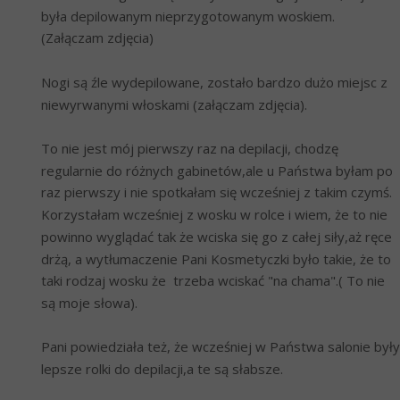
była depilowanym nieprzygotowanym woskiem. 
(Załączam zdjęcia)
Nogi są źle wydepilowane, zostało bardzo dużo miejsc z 
niewyrwanymi włoskami (załączam zdjęcia).
To nie jest mój pierwszy raz na depilacji, chodzę 
regularnie do różnych gabinetów,ale u Państwa byłam po 
raz pierwszy i nie spotkałam się wcześniej z takim czymś. 
Korzystałam wcześniej z wosku w rolce i wiem, że to nie 
powinno wyglądać tak że wciska się go z całej siły,aż ręce 
drżą, a wytłumaczenie Pani Kosmetyczki było takie, że to 
taki rodzaj wosku że  trzeba wciskać "na chama".( To nie 
są moje słowa).
Pani powiedziała też, że wcześniej w Państwa salonie były 
lepsze rolki do depilacji,a te są słabsze. 