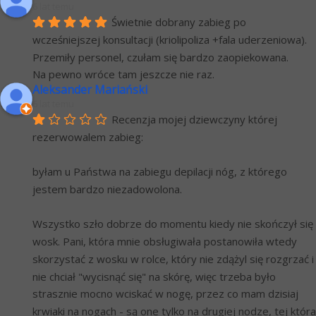
6 lat temu
Świetnie dobrany zabieg po 
wcześniejszej konsultacji (kriolipoliza +fala uderzeniowa). 
Przemiły personel, czułam się bardzo zaopiekowana.
Na pewno wróce tam jeszcze nie raz.
Aleksander Mariański
6 lat temu
Recenzja mojej dziewczyny której 
rezerwowalem zabieg:
byłam u Państwa na zabiegu depilacji nóg, z którego 
jestem bardzo niezadowolona.
Wszystko szło dobrze do momentu kiedy nie skończył się 
wosk. Pani, która mnie obsługiwała postanowiła wtedy 
skorzystać z wosku w rolce, który nie zdążyl się rozgrzać i 
nie chciał "wycisnąć się" na skórę, więc trzeba było 
strasznie mocno wciskać w nogę, przez co mam dzisiaj 
krwiaki na nogach - są one tylko na drugiej nodze, tej która 