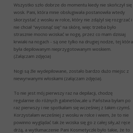
Wszystko szło dobrze do momentu kiedy nie skończył się 
wosk. Pani, która mnie obsługiwała postanowiła wtedy 
skorzystać z wosku w rolce, który nie zdążyl się rozgrzać i 
nie chciał "wycisnąć się" na skórę, więc trzeba było 
strasznie mocno wciskać w nogę, przez co mam dzisiaj 
krwiaki na nogach - są one tylko na drugiej nodze, tej która 
była depilowanym nieprzygotowanym woskiem. 
(Załączam zdjęcia)
Nogi są źle wydepilowane, zostało bardzo dużo miejsc z 
niewyrwanymi włoskami (załączam zdjęcia).
To nie jest mój pierwszy raz na depilacji, chodzę 
regularnie do różnych gabinetów,ale u Państwa byłam po 
raz pierwszy i nie spotkałam się wcześniej z takim czymś. 
Korzystałam wcześniej z wosku w rolce i wiem, że to nie 
powinno wyglądać tak że wciska się go z całej siły,aż ręce 
drżą, a wytłumaczenie Pani Kosmetyczki było takie, że to 