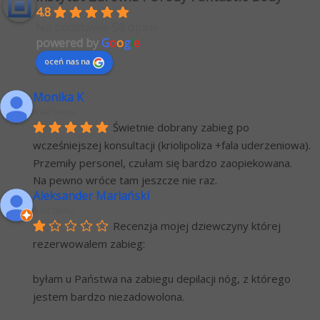
4.8
Na podstawie 58 opinii
powered by
G
o
o
g
l
e
oceń nas na
Monika K
6 lat temu
Świetnie dobrany zabieg po 
wcześniejszej konsultacji (kriolipoliza +fala uderzeniowa). 
Przemiły personel, czułam się bardzo zaopiekowana.
Na pewno wróce tam jeszcze nie raz.
Aleksander Mariański
6 lat temu
Recenzja mojej dziewczyny której 
rezerwowalem zabieg:
byłam u Państwa na zabiegu depilacji nóg, z którego 
jestem bardzo niezadowolona.