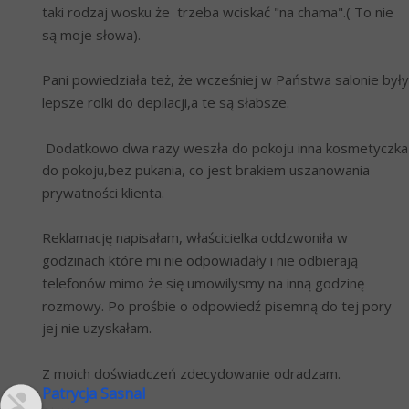
taki rodzaj wosku że  trzeba wciskać "na chama".( To nie 
są moje słowa).
Pani powiedziała też, że wcześniej w Państwa salonie były 
lepsze rolki do depilacji,a te są słabsze. 
 Dodatkowo dwa razy weszła do pokoju inna kosmetyczka 
do pokoju,bez pukania, co jest brakiem uszanowania 
prywatności klienta.
Reklamację napisałam, właścicielka oddzwoniła w 
godzinach które mi nie odpowiadały i nie odbierają 
telefonów mimo że się umowilysmy na inną godzinę 
rozmowy. Po prośbie o odpowiedź pisemną do tej pory 
jej nie uzyskałam.
Z moich doświadczeń zdecydowanie odradzam.
Patrycja Sasnal