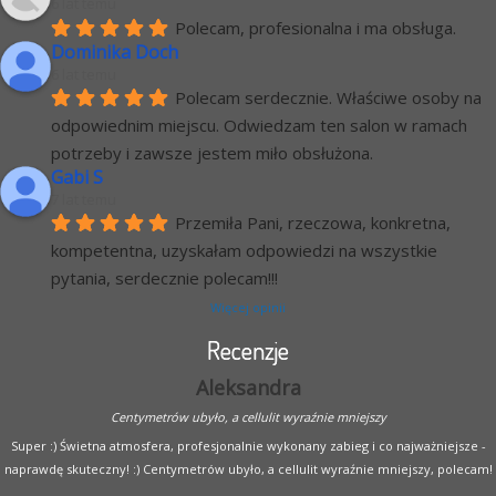
6 lat temu
Polecam, profesionalna i ma obsługa.
Dominika Doch
6 lat temu
Polecam serdecznie. Właściwe osoby na 
odpowiednim miejscu. Odwiedzam ten salon w ramach 
potrzeby i zawsze jestem miło obsłużona.
Gabi S
7 lat temu
Przemiła Pani, rzeczowa, konkretna, 
kompetentna, uzyskałam odpowiedzi na wszystkie 
pytania, serdecznie polecam!!!
Więcej opinii
Recenzje
Aleksandra
Centymetrów ubyło, a cellulit wyraźnie mniejszy
Super :) Świetna atmosfera, profesjonalnie wykonany zabieg i co najważniejsze -
naprawdę skuteczny! :) Centymetrów ubyło, a cellulit wyraźnie mniejszy, polecam!