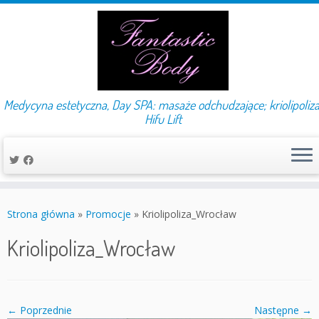
Medycyna estetyczna, Day SPA: masaże odchudzające; kriolipoliza
Hifu Lift
Przejdź
do
Strona główna
»
Promocje
»
Kriolipoliza_Wrocław
treści
Kriolipoliza_Wrocław
← Poprzednie
Następne →