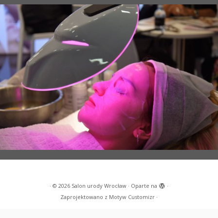
·
© 2026
Salon urody Wrocław
·
Oparte na
·
Zaprojektowano z
Motyw Customizr
·