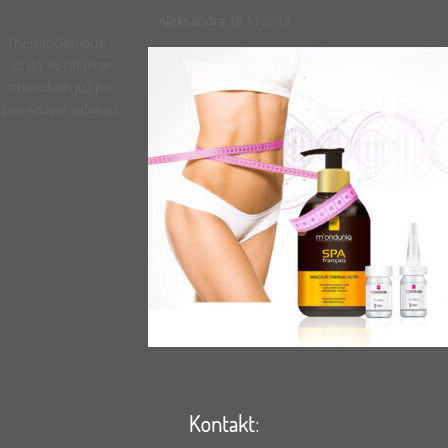
Aleksandra
18.11.2019
ThermoGenique -
aż do 16 cm (!!) w
obwodach już po
pierwszym zabiegu
Kontakt: