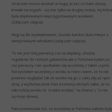
strasznie mocno wciskać w nogę, przez co mam dzisiaj 
krwiaki na nogach - są one tylko na drugiej nodze, tej która 
była depilowanym nieprzygotowanym woskiem. 
(Załączam zdjęcia)
Nogi są źle wydepilowane, zostało bardzo dużo miejsc z 
niewyrwanymi włoskami (załączam zdjęcia).
To nie jest mój pierwszy raz na depilacji, chodzę 
regularnie do różnych gabinetów,ale u Państwa byłam po 
raz pierwszy i nie spotkałam się wcześniej z takim czymś. 
Korzystałam wcześniej z wosku w rolce i wiem, że to nie 
powinno wyglądać tak że wciska się go z całej siły,aż ręce 
drżą, a wytłumaczenie Pani Kosmetyczki było takie, że to 
taki rodzaj wosku że  trzeba wciskać "na chama".( To nie 
są moje słowa).
Pani powiedziała też, że wcześniej w Państwa salonie były 