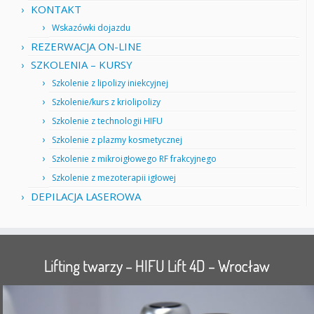
KONTAKT
Wskazówki dojazdu
REZERWACJA ON-LINE
SZKOLENIA – KURSY
Szkolenie z lipolizy iniekcyjnej
Szkolenie/kurs z kriolipolizy
Szkolenie z technologii HIFU
Szkolenie z plazmy kosmetycznej
Szkolenie z mikroigłowego RF frakcyjnego
Szkolenie z mezoterapii igłowej
DEPILACJA LASEROWA
Lifting twarzy – HIFU Lift 4D – Wrocław