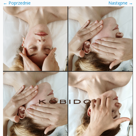
← Poprzednie
Następne →