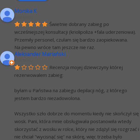
Monika K
6 lat temu
Świetnie dobrany zabieg po 
wcześniejszej konsultacji (kriolipoliza +fala uderzeniowa). 
Przemiły personel, czułam się bardzo zaopiekowana.
Na pewno wróce tam jeszcze nie raz.
Aleksander Mariański
6 lat temu
Recenzja mojej dziewczyny której 
rezerwowalem zabieg:
byłam u Państwa na zabiegu depilacji nóg, z którego 
jestem bardzo niezadowolona.
Wszystko szło dobrze do momentu kiedy nie skończył się 
wosk. Pani, która mnie obsługiwała postanowiła wtedy 
skorzystać z wosku w rolce, który nie zdążyl się rozgrzać i 
nie chciał "wycisnąć się" na skórę, więc trzeba było 