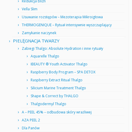
Redukcja blizn
Vella Slim
Usuwanie rozstępów – Mezoterapia Mikroigłowa
THERMOGENIQUE – Rytuał intensywnie wyszczuplający
Zamykanie naczynek
PIELĘGNACJA TWARZY
Zabiegi Thalgo: Absolute Hydration i inne rytuały
Aquarelle Thalgo
IBEAUTY ® Youth Activator Thalgo
Raspberry Body Program – SPA DETOX
Raspberry Extract Ritual Thalgo
Silicium Marine Treatment Thalgo
Shape & Correct by THALGO
Thalgodermyl Thalgo
A – PEEL 45% – odbudowa skóry wrażliwej
AZA PEEL 2
Dla Panów