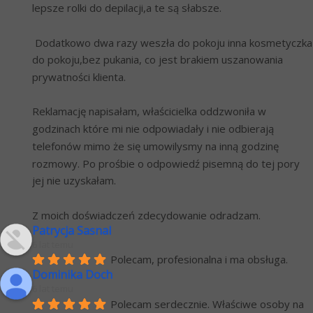
lepsze rolki do depilacji,a te są słabsze. 
 Dodatkowo dwa razy weszła do pokoju inna kosmetyczka 
do pokoju,bez pukania, co jest brakiem uszanowania 
prywatności klienta.
Reklamację napisałam, właścicielka oddzwoniła w 
godzinach które mi nie odpowiadały i nie odbierają 
telefonów mimo że się umowilysmy na inną godzinę 
rozmowy. Po prośbie o odpowiedź pisemną do tej pory 
jej nie uzyskałam.
Z moich doświadczeń zdecydowanie odradzam.
Patrycja Sasnal
6 lat temu
Polecam, profesionalna i ma obsługa.
Dominika Doch
6 lat temu
Polecam serdecznie. Właściwe osoby na 