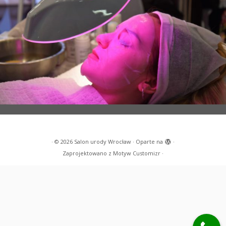
·
© 2026
Salon urody Wrocław
·
Oparte na
·
Zaprojektowano z
Motyw Customizr
·