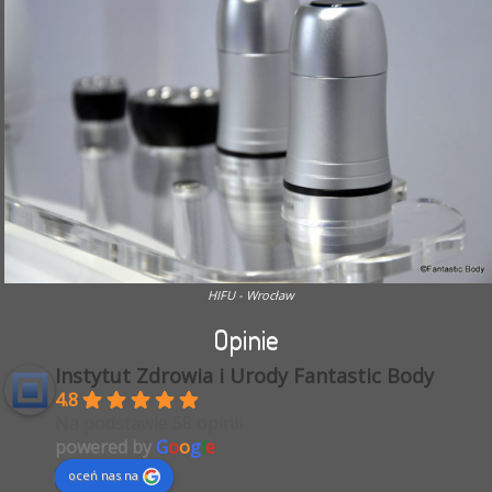
HIFU - Wrocław
Opinie
Instytut Zdrowia i Urody Fantastic Body
4.8
Na podstawie 58 opinii
powered by
G
o
o
g
l
e
oceń nas na