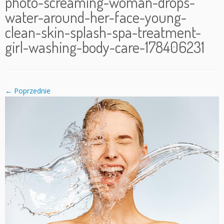
photo-screaming-woman-drops-
water-around-her-face-young-
clean-skin-splash-spa-treatment-
girl-washing-body-care-178406231
← Poprzednie