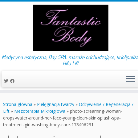
Medycyna estetyczna, Day SPA: masaże odchudzające; kriolipoliza
Hifu Lift
Przejdź
do
Strona główna
»
Pielęgnacja twarzy
»
Odżywienie / Regeneracja /
treści
Lift
»
Mezoterapia Mikroigłowa
»
photo-screaming-woman-
drops-water-around-her-face-young-clean-skin-splash-spa-
treatment-girl-washing-body-care-178406231