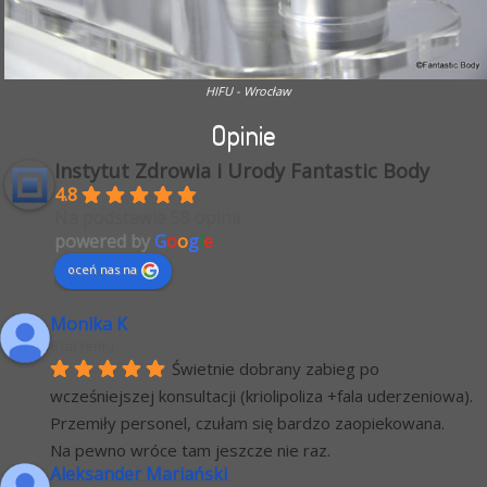
HIFU - Wrocław
Opinie
Instytut Zdrowia i Urody Fantastic Body
4.8
Na podstawie 58 opinii
powered by
G
o
o
g
l
e
oceń nas na
Monika K
6 lat temu
Świetnie dobrany zabieg po 
wcześniejszej konsultacji (kriolipoliza +fala uderzeniowa). 
Przemiły personel, czułam się bardzo zaopiekowana.
Na pewno wróce tam jeszcze nie raz.
Aleksander Mariański