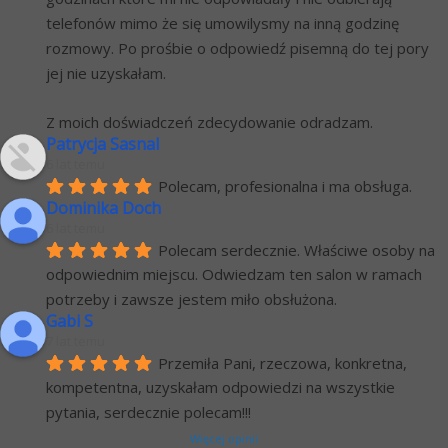
telefonów mimo że się umowilysmy na inną godzinę 
rozmowy. Po prośbie o odpowiedź pisemną do tej pory 
jej nie uzyskałam.
Z moich doświadczeń zdecydowanie odradzam.
Patrycja Sasnal
6 lat temu
Polecam, profesionalna i ma obsługa.
Dominika Doch
6 lat temu
Polecam serdecznie. Właściwe osoby na 
odpowiednim miejscu. Odwiedzam ten salon w ramach 
potrzeby i zawsze jestem miło obsłużona.
Gabi S
7 lat temu
Przemiła Pani, rzeczowa, konkretna, 
kompetentna, uzyskałam odpowiedzi na wszystkie 
pytania, serdecznie polecam!!!
Więcej opinii