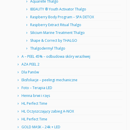
Aquarelle Thalgo
IBEAUTY ® Youth Activator Thalgo
Raspberry Body Program – SPA DETOX
Raspberry Extract Ritual Thalgo
Silicium Marine Treatment Thalgo
Shape & Correct by THALGO
Thalgodermyl Thalgo
A – PEEL 45% – odbudowa skóry wrażliwej
AZA PEEL 2
Dla Panów
Eksfoliacje – peelingi mechaniczne
Foto – Terapia LED
Henna brwi i rzęs
HL Perfect Time
HL Oczyszczający zabieg A-NOX
HL Perfect Time
GOLD MASK – 24k + LED