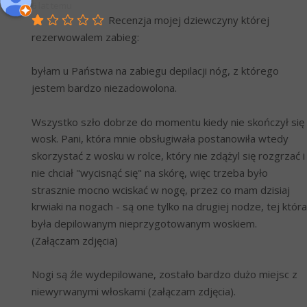
6 lat temu
Recenzja mojej dziewczyny której 
rezerwowalem zabieg:
byłam u Państwa na zabiegu depilacji nóg, z którego 
jestem bardzo niezadowolona.
Wszystko szło dobrze do momentu kiedy nie skończył się 
wosk. Pani, która mnie obsługiwała postanowiła wtedy 
skorzystać z wosku w rolce, który nie zdążyl się rozgrzać i 
nie chciał "wycisnąć się" na skórę, więc trzeba było 
strasznie mocno wciskać w nogę, przez co mam dzisiaj 
krwiaki na nogach - są one tylko na drugiej nodze, tej która 
była depilowanym nieprzygotowanym woskiem. 
(Załączam zdjęcia)
Nogi są źle wydepilowane, zostało bardzo dużo miejsc z 
niewyrwanymi włoskami (załączam zdjęcia).