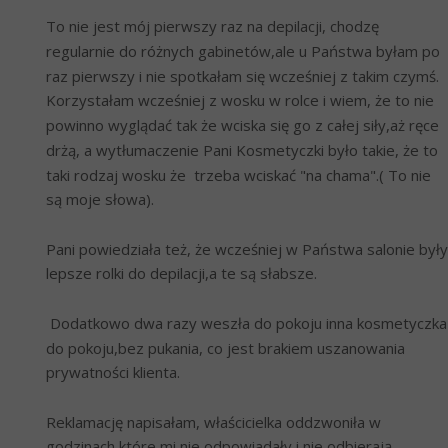
To nie jest mój pierwszy raz na depilacji, chodzę 
regularnie do różnych gabinetów,ale u Państwa byłam po 
raz pierwszy i nie spotkałam się wcześniej z takim czymś. 
Korzystałam wcześniej z wosku w rolce i wiem, że to nie 
powinno wyglądać tak że wciska się go z całej siły,aż ręce 
drżą, a wytłumaczenie Pani Kosmetyczki było takie, że to 
taki rodzaj wosku że  trzeba wciskać "na chama".( To nie 
są moje słowa).
Pani powiedziała też, że wcześniej w Państwa salonie były 
lepsze rolki do depilacji,a te są słabsze. 
 Dodatkowo dwa razy weszła do pokoju inna kosmetyczka 
do pokoju,bez pukania, co jest brakiem uszanowania 
prywatności klienta.
Reklamację napisałam, właścicielka oddzwoniła w 
godzinach które mi nie odpowiadały i nie odbierają 