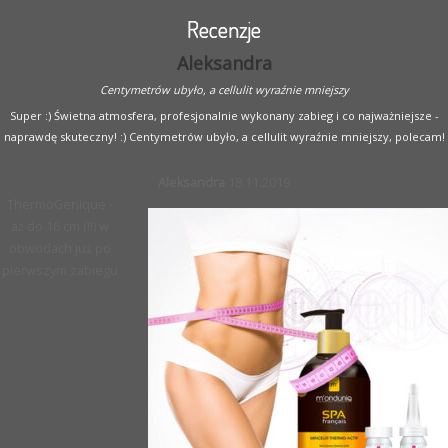
Recenzje
Aleksandra
Centymetrów ubyło, a cellulit wyraźnie mniejszy
Super :) Świetna atmosfera, profesjonalnie wykonany zabieg i co najważniejsze -
naprawdę skuteczny! :) Centymetrów ubyło, a cellulit wyraźnie mniejszy, polecam!
Aleksandra
18.11.2019
ThermoGenique -
aż do 16 cm (!!) w
obwodach już po
pierwszym zabiegu