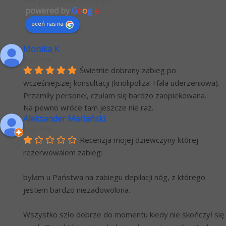
powered by
G
o
o
g
l
e
oceń nas na
Monika K
6 lat temu
Świetnie dobrany zabieg po 
wcześniejszej konsultacji (kriolipoliza +fala uderzeniowa). 
Przemiły personel, czułam się bardzo zaopiekowana.
Na pewno wróce tam jeszcze nie raz.
Aleksander Mariański
6 lat temu
Recenzja mojej dziewczyny której 
rezerwowalem zabieg:
byłam u Państwa na zabiegu depilacji nóg, z którego 
jestem bardzo niezadowolona.
Wszystko szło dobrze do momentu kiedy nie skończył się 