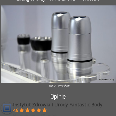
HIFU - Wrocław
Opinie
Instytut Zdrowia i Urody Fantastic Body
4.8
Na podstawie 58 opinii