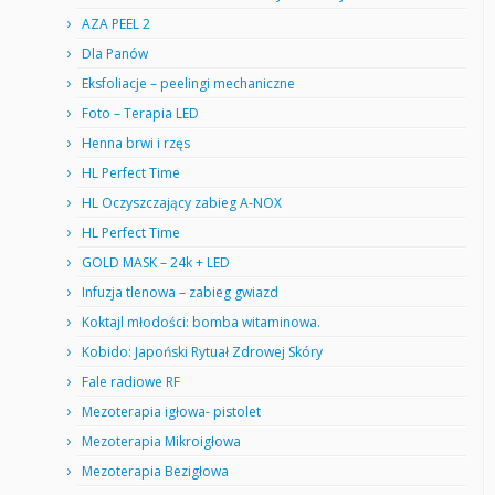
AZA PEEL 2
Dla Panów
Eksfoliacje – peelingi mechaniczne
Foto – Terapia LED
Henna brwi i rzęs
HL Perfect Time
HL Oczyszczający zabieg A-NOX
HL Perfect Time
GOLD MASK – 24k + LED
Infuzja tlenowa – zabieg gwiazd
Koktajl młodości: bomba witaminowa.
Kobido: Japoński Rytuał Zdrowej Skóry
Fale radiowe RF
Mezoterapia igłowa- pistolet
Mezoterapia Mikroigłowa
Mezoterapia Bezigłowa