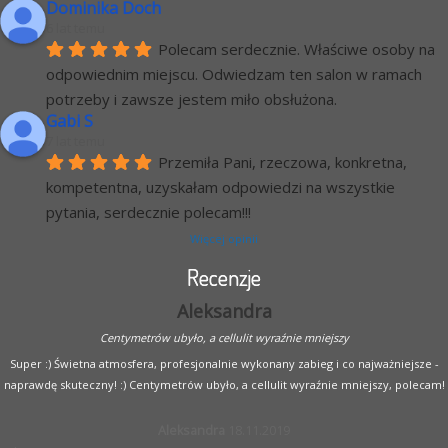
Dominika Doch
6 lat temu
Polecam serdecznie. Właściwe osoby na 
odpowiednim miejscu. Odwiedzam ten salon w ramach 
potrzeby i zawsze jestem miło obsłużona.
Gabi S
7 lat temu
Przemiła Pani, rzeczowa, konkretna, 
kompetentna, uzyskałam odpowiedzi na wszystkie 
pytania, serdecznie polecam!!!
Więcej opinii
Recenzje
Aleksandra
Centymetrów ubyło, a cellulit wyraźnie mniejszy
Super :) Świetna atmosfera, profesjonalnie wykonany zabieg i co najważniejsze -
naprawdę skuteczny! :) Centymetrów ubyło, a cellulit wyraźnie mniejszy, polecam!
Aleksandra
18.11.2019