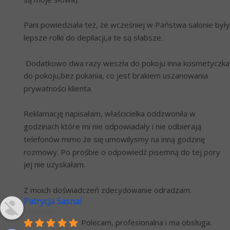
Pani powiedziała też, że wcześniej w Państwa salonie były 
lepsze rolki do depilacji,a te są słabsze. 
 Dodatkowo dwa razy weszła do pokoju inna kosmetyczka 
do pokoju,bez pukania, co jest brakiem uszanowania 
prywatności klienta.
Reklamację napisałam, właścicielka oddzwoniła w 
godzinach które mi nie odpowiadały i nie odbierają 
telefonów mimo że się umowilysmy na inną godzinę 
rozmowy. Po prośbie o odpowiedź pisemną do tej pory 
jej nie uzyskałam.
Z moich doświadczeń zdecydowanie odradzam.
Patrycja Sasnal
6 lat temu
Polecam, profesionalna i ma obsługa.