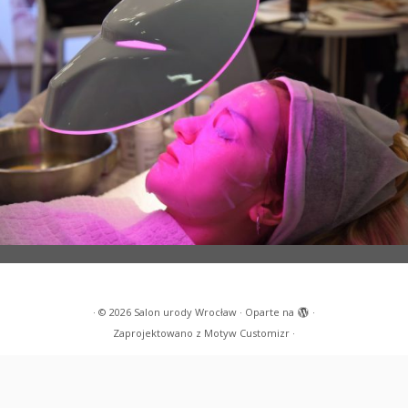
·
© 2026
Salon urody Wrocław
·
Oparte na
·
Zaprojektowano z
Motyw Customizr
·