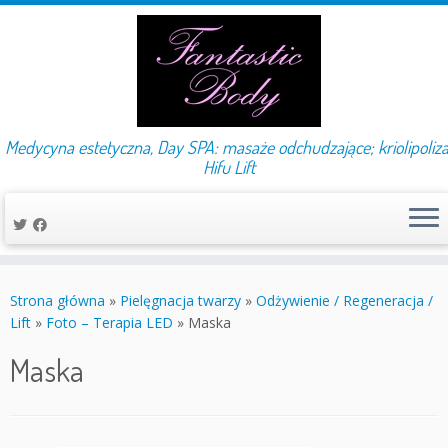
Medycyna estetyczna, Day SPA: masaże odchudzające; kriolipoliza
Hifu Lift
Przejdź
do
Strona główna
»
Pielęgnacja twarzy
»
Odżywienie / Regeneracja /
treści
Lift
»
Foto – Terapia LED
»
Maska
Maska