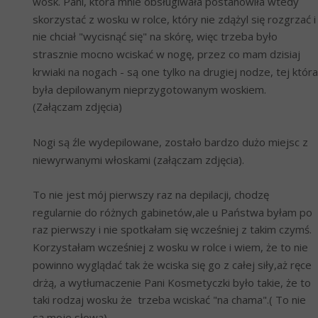
wosk. Pani, która mnie obsługiwała postanowiła wtedy 
skorzystać z wosku w rolce, który nie zdążyl się rozgrzać i 
nie chciał "wycisnąć się" na skórę, więc trzeba było 
strasznie mocno wciskać w nogę, przez co mam dzisiaj 
krwiaki na nogach - są one tylko na drugiej nodze, tej która 
była depilowanym nieprzygotowanym woskiem. 
(Załączam zdjęcia)
Nogi są źle wydepilowane, zostało bardzo dużo miejsc z 
niewyrwanymi włoskami (załączam zdjęcia).
To nie jest mój pierwszy raz na depilacji, chodzę 
regularnie do różnych gabinetów,ale u Państwa byłam po 
raz pierwszy i nie spotkałam się wcześniej z takim czymś. 
Korzystałam wcześniej z wosku w rolce i wiem, że to nie 
powinno wyglądać tak że wciska się go z całej siły,aż ręce 
drżą, a wytłumaczenie Pani Kosmetyczki było takie, że to 
taki rodzaj wosku że  trzeba wciskać "na chama".( To nie 
są moje słowa).