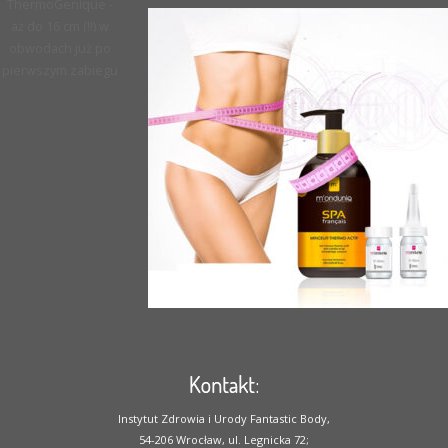
ThermoGenique -
aż do 16 cm (!!) w
obwodach już po
pierwszym zabiegu
Kontakt:
Instytut Zdrowia i Urody Fantastic Body,
54-206 Wrocław, ul. Legnicka 72;