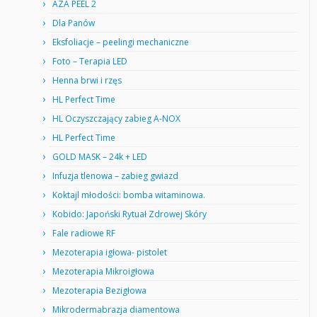
AZA PEEL 2
Dla Panów
Eksfoliacje – peelingi mechaniczne
Foto – Terapia LED
Henna brwi i rzęs
HL Perfect Time
HL Oczyszczający zabieg A-NOX
HL Perfect Time
GOLD MASK – 24k + LED
Infuzja tlenowa – zabieg gwiazd
Koktajl młodości: bomba witaminowa.
Kobido: Japoński Rytuał Zdrowej Skóry
Fale radiowe RF
Mezoterapia igłowa- pistolet
Mezoterapia Mikroigłowa
Mezoterapia Bezigłowa
Mikrodermabrazja diamentowa