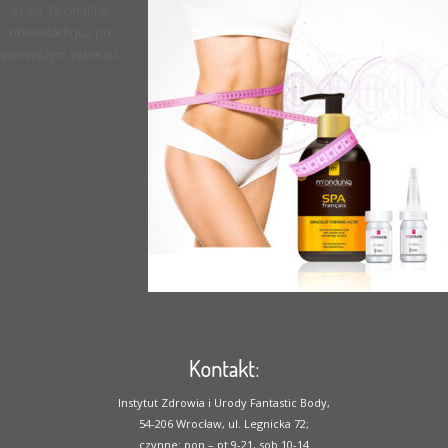
aż do 16 cm (!!) w
obwodach już po
pierwszym zabiegu
Kontakt:
Instytut Zdrowia i Urody Fantastic Body,
54-206 Wrocław, ul. Legnicka 72;
czynne: pon – pt 9-21, sob 10-14