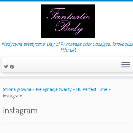
Medycyna estetyczna, Day SPA: masaże odchudzające; kriolipoliza
Hifu Lift
Przejdź
do
Strona główna
»
Pielęgnacja twarzy
»
HL Perfect Time
»
treści
instagram
instagram