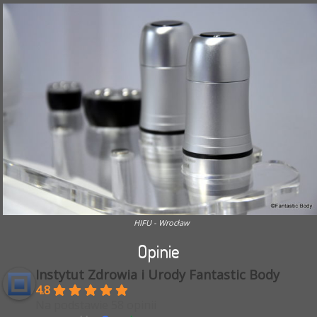
HIFU - Wrocław
Opinie
Instytut Zdrowia i Urody Fantastic Body
4.8
Na podstawie 58 opinii