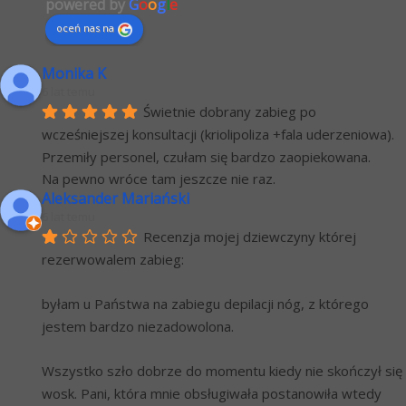
powered by
G
o
o
g
l
e
oceń nas na
Monika K
6 lat temu
Świetnie dobrany zabieg po 
wcześniejszej konsultacji (kriolipoliza +fala uderzeniowa). 
Przemiły personel, czułam się bardzo zaopiekowana.
Na pewno wróce tam jeszcze nie raz.
Aleksander Mariański
6 lat temu
Recenzja mojej dziewczyny której 
rezerwowalem zabieg:
byłam u Państwa na zabiegu depilacji nóg, z którego 
jestem bardzo niezadowolona.
Wszystko szło dobrze do momentu kiedy nie skończył się 
wosk. Pani, która mnie obsługiwała postanowiła wtedy 