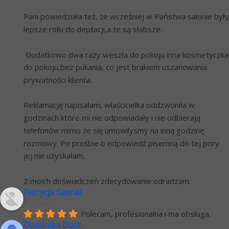
Pani powiedziała też, że wcześniej w Państwa salonie były 
lepsze rolki do depilacji,a te są słabsze. 
 Dodatkowo dwa razy weszła do pokoju inna kosmetyczka 
do pokoju,bez pukania, co jest brakiem uszanowania 
prywatności klienta.
Reklamację napisałam, właścicielka oddzwoniła w 
godzinach które mi nie odpowiadały i nie odbierają 
telefonów mimo że się umowilysmy na inną godzinę 
rozmowy. Po prośbie o odpowiedź pisemną do tej pory 
jej nie uzyskałam.
Z moich doświadczeń zdecydowanie odradzam.
Patrycja Sasnal
6 lat temu
Polecam, profesionalna i ma obsługa.
Dominika Doch