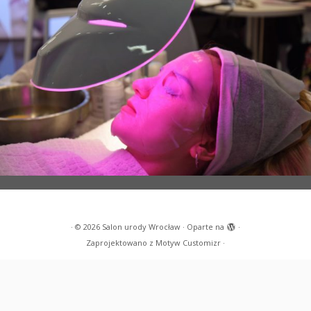
·
© 2026
Salon urody Wrocław
·
Oparte na
·
Zaprojektowano z
Motyw Customizr
·