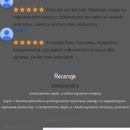
6 lat temu
Polecam serdecznie. Właściwe osoby na 
odpowiednim miejscu. Odwiedzam ten salon w ramach 
potrzeby i zawsze jestem miło obsłużona.
Gabi S
7 lat temu
Przemiła Pani, rzeczowa, konkretna, 
kompetentna, uzyskałam odpowiedzi na wszystkie 
pytania, serdecznie polecam!!!
Więcej opinii
Recenzje
Aleksandra
Centymetrów ubyło, a cellulit wyraźnie mniejszy
Super :) Świetna atmosfera, profesjonalnie wykonany zabieg i co najważniejsze -
naprawdę skuteczny! :) Centymetrów ubyło, a cellulit wyraźnie mniejszy, polecam!
Aleksandra
18.11.2019
ThermoGenique -