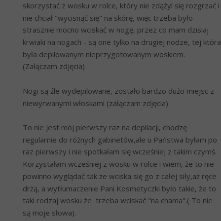
skorzystać z wosku w rolce, który nie zdążyl się rozgrzać i 
nie chciał "wycisnąć się" na skórę, więc trzeba było 
strasznie mocno wciskać w nogę, przez co mam dzisiaj 
krwiaki na nogach - są one tylko na drugiej nodze, tej która 
była depilowanym nieprzygotowanym woskiem. 
(Załączam zdjęcia)
Nogi są źle wydepilowane, zostało bardzo dużo miejsc z 
niewyrwanymi włoskami (załączam zdjęcia).
To nie jest mój pierwszy raz na depilacji, chodzę 
regularnie do różnych gabinetów,ale u Państwa byłam po 
raz pierwszy i nie spotkałam się wcześniej z takim czymś. 
Korzystałam wcześniej z wosku w rolce i wiem, że to nie 
powinno wyglądać tak że wciska się go z całej siły,aż ręce 
drżą, a wytłumaczenie Pani Kosmetyczki było takie, że to 
taki rodzaj wosku że  trzeba wciskać "na chama".( To nie 
są moje słowa).