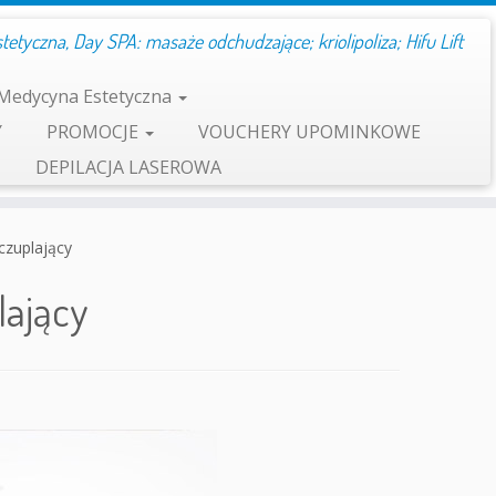
etyczna, Day SPA: masaże odchudzające; kriolipoliza; Hifu Lift
Medycyna Estetyczna
Y
PROMOCJE
VOUCHERY UPOMINKOWE
DEPILACJA LASEROWA
czuplający
ający