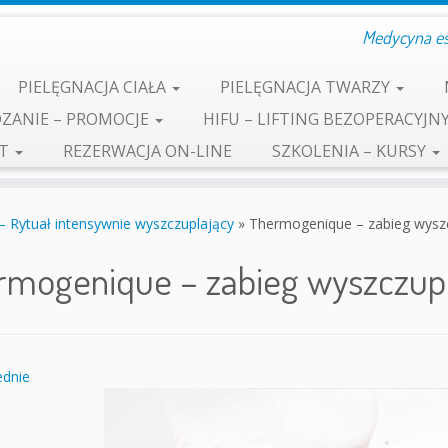
Medycyna est
PIELĘGNACJA CIAŁA
PIELĘGNACJA TWARZY
ZANIE – PROMOCJE
HIFU – LIFTING BEZOPERACYJN
KT
REZERWACJA ON-LINE
SZKOLENIA – KURSY
ytuał intensywnie wyszczuplający
»
Thermogenique – zabieg wysz
rmogenique – zabieg wyszczupl
dnie