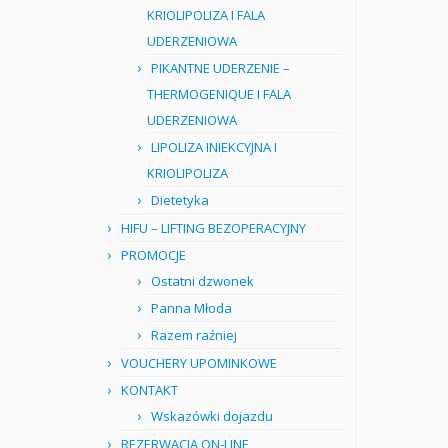
KRIOLIPOLIZA I FALA
UDERZENIOWA
PIKANTNE UDERZENIE –
THERMOGENIQUE I FALA
UDERZENIOWA
LIPOLIZA INIEKCYJNA I
KRIOLIPOLIZA
Dietetyka
HIFU – LIFTING BEZOPERACYJNY
PROMOCJE
Ostatni dzwonek
Panna Młoda
Razem raźniej
VOUCHERY UPOMINKOWE
KONTAKT
Wskazówki dojazdu
REZERWACJA ON-LINE