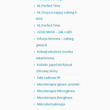
HL Perfect Time
HL Oczyszczający zabieg A-
NOX
HL Perfect Time
GOLD MASK – 24k + LED
Infuzja tlenowa – zabieg
gwiazd
Koktajl młodości: bomba
witaminowa.
Kobido: Japoński Rytuał
Zdrowej Skóry
Fale radiowe RF
Mezoterapia igłowa- pistolet
Mezoterapia Mikroigłowa
Mezoterapia Bezigłowa
Mikrodermabrazja