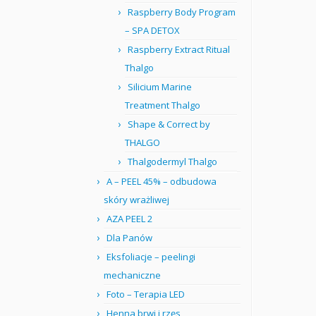
Raspberry Body Program
– SPA DETOX
Raspberry Extract Ritual
Thalgo
Silicium Marine
Treatment Thalgo
Shape & Correct by
THALGO
Thalgodermyl Thalgo
A – PEEL 45% – odbudowa
skóry wrażliwej
AZA PEEL 2
Dla Panów
Eksfoliacje – peelingi
mechaniczne
Foto – Terapia LED
Henna brwi i rzęs