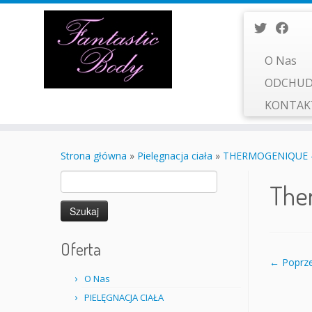
O Nas
ODCHUD
KONTA
Przejdź
do
Strona główna
»
Pielęgnacja ciała
»
THERMOGENIQUE – R
treści
Szukaj:
The
Oferta
← Poprze
O Nas
PIELĘGNACJA CIAŁA