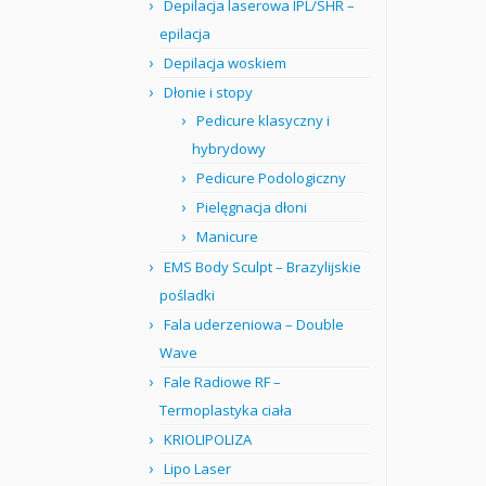
Depilacja laserowa IPL/SHR –
epilacja
Depilacja woskiem
Dłonie i stopy
Pedicure klasyczny i
hybrydowy
Pedicure Podologiczny
Pielęgnacja dłoni
Manicure
EMS Body Sculpt – Brazylijskie
pośladki
Fala uderzeniowa – Double
Wave
Fale Radiowe RF –
Termoplastyka ciała
KRIOLIPOLIZA
Lipo Laser