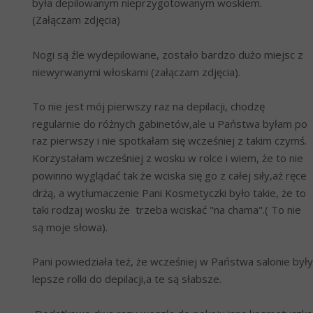
była depilowanym nieprzygotowanym woskiem. 
(Załączam zdjęcia)
Nogi są źle wydepilowane, zostało bardzo dużo miejsc z 
niewyrwanymi włoskami (załączam zdjęcia).
To nie jest mój pierwszy raz na depilacji, chodzę 
regularnie do różnych gabinetów,ale u Państwa byłam po 
raz pierwszy i nie spotkałam się wcześniej z takim czymś. 
Korzystałam wcześniej z wosku w rolce i wiem, że to nie 
powinno wyglądać tak że wciska się go z całej siły,aż ręce 
drżą, a wytłumaczenie Pani Kosmetyczki było takie, że to 
taki rodzaj wosku że  trzeba wciskać "na chama".( To nie 
są moje słowa).
Pani powiedziała też, że wcześniej w Państwa salonie były 
lepsze rolki do depilacji,a te są słabsze. 