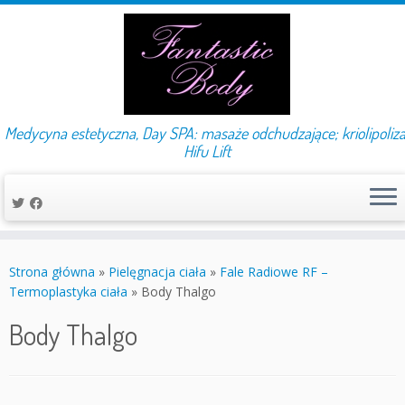
Medycyna estetyczna, Day SPA: masaże odchudzające; kriolipoliza
Hifu Lift
Przejdź
do
Strona główna
»
Pielęgnacja ciała
»
Fale Radiowe RF –
treści
Termoplastyka ciała
»
Body Thalgo
Body Thalgo