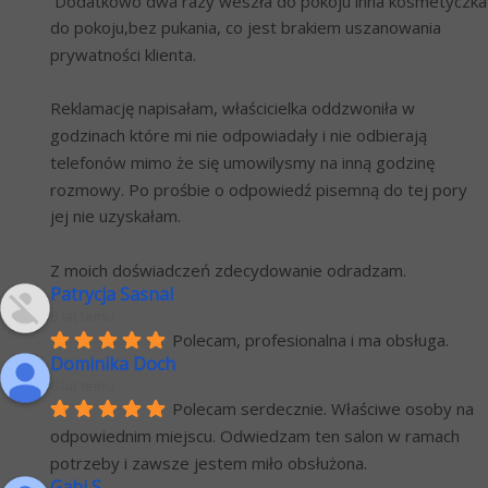
 Dodatkowo dwa razy weszła do pokoju inna kosmetyczka 
do pokoju,bez pukania, co jest brakiem uszanowania 
prywatności klienta.
Reklamację napisałam, właścicielka oddzwoniła w 
godzinach które mi nie odpowiadały i nie odbierają 
telefonów mimo że się umowilysmy na inną godzinę 
rozmowy. Po prośbie o odpowiedź pisemną do tej pory 
jej nie uzyskałam.
Z moich doświadczeń zdecydowanie odradzam.
Patrycja Sasnal
6 lat temu
Polecam, profesionalna i ma obsługa.
Dominika Doch
6 lat temu
Polecam serdecznie. Właściwe osoby na 
odpowiednim miejscu. Odwiedzam ten salon w ramach 
potrzeby i zawsze jestem miło obsłużona.
Gabi S