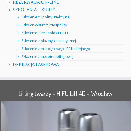
REZERWACJA ON-LINE
SZKOLENIA – KURSY
Szkolenie z lipolizy iniekcyjnej
Szkolenie/kurs z kriolipolizy
Szkolenie z technologii HIFU
Szkolenie z plazmy kosmetycznej
Szkolenie z mikroigłowego RF frakcyjnego
Szkolenie z mezoterapii igłowej
DEPILACJA LASEROWA
Lifting twarzy – HIFU Lift 4D – Wrocław