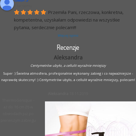
7 lat temu
Przemiła Pani, rzeczowa, konkretna, 
kompetentna, uzyskałam odpowiedzi na wszystkie 
pytania, serdecznie polecam!!!
Więcej opinii
Recenzje
Aleksandra
Centymetrów ubyło, a cellulit wyraźnie mniejszy
Super :) Świetna atmosfera, profesjonalnie wykonany zabieg i co najważniejsze -
naprawdę skuteczny! :) Centymetrów ubyło, a cellulit wyraźnie mniejszy, polecam!
Aleksandra
18.11.2019
ThermoGenique -
aż do 16 cm (!!) w
obwodach już po
pierwszym zabiegu