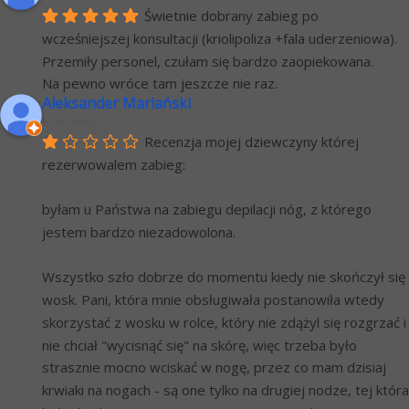
Świetnie dobrany zabieg po 
wcześniejszej konsultacji (kriolipoliza +fala uderzeniowa). 
Przemiły personel, czułam się bardzo zaopiekowana.
Na pewno wróce tam jeszcze nie raz.
Aleksander Mariański
6 lat temu
Recenzja mojej dziewczyny której 
rezerwowalem zabieg:
byłam u Państwa na zabiegu depilacji nóg, z którego 
jestem bardzo niezadowolona.
Wszystko szło dobrze do momentu kiedy nie skończył się 
wosk. Pani, która mnie obsługiwała postanowiła wtedy 
skorzystać z wosku w rolce, który nie zdążyl się rozgrzać i 
nie chciał "wycisnąć się" na skórę, więc trzeba było 
strasznie mocno wciskać w nogę, przez co mam dzisiaj 
krwiaki na nogach - są one tylko na drugiej nodze, tej która 