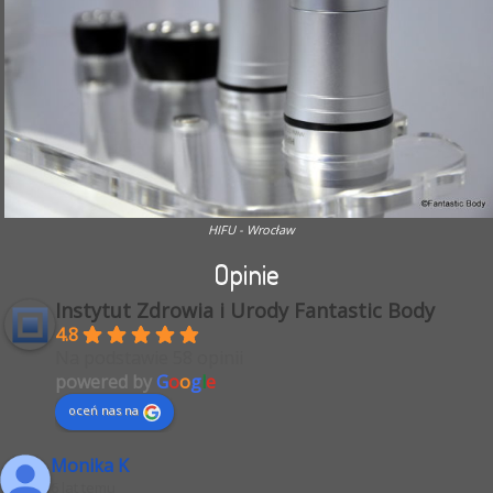
HIFU - Wrocław
Opinie
Instytut Zdrowia i Urody Fantastic Body
4.8
Na podstawie 58 opinii
powered by
G
o
o
g
l
e
oceń nas na
Monika K
6 lat temu