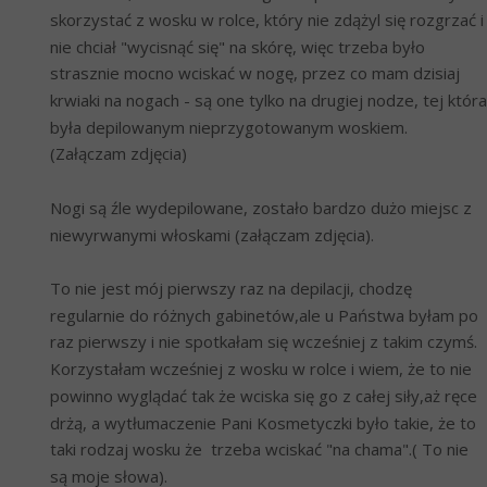
skorzystać z wosku w rolce, który nie zdążyl się rozgrzać i 
nie chciał "wycisnąć się" na skórę, więc trzeba było 
strasznie mocno wciskać w nogę, przez co mam dzisiaj 
krwiaki na nogach - są one tylko na drugiej nodze, tej która 
była depilowanym nieprzygotowanym woskiem. 
(Załączam zdjęcia)
Nogi są źle wydepilowane, zostało bardzo dużo miejsc z 
niewyrwanymi włoskami (załączam zdjęcia).
To nie jest mój pierwszy raz na depilacji, chodzę 
regularnie do różnych gabinetów,ale u Państwa byłam po 
raz pierwszy i nie spotkałam się wcześniej z takim czymś. 
Korzystałam wcześniej z wosku w rolce i wiem, że to nie 
powinno wyglądać tak że wciska się go z całej siły,aż ręce 
drżą, a wytłumaczenie Pani Kosmetyczki było takie, że to 
taki rodzaj wosku że  trzeba wciskać "na chama".( To nie 
są moje słowa).