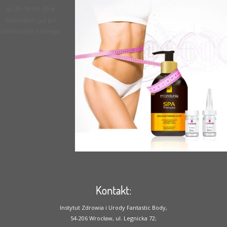
aż do 16 cm (!!) w
obwodach już po
pierwszym zabiegu
Kontakt:
Instytut Zdrowia i Urody Fantastic Body,
54-206 Wrocław, ul. Legnicka 72;