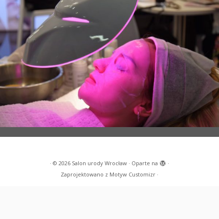
·
© 2026
Salon urody Wrocław
·
Oparte na
·
Zaprojektowano z
Motyw Customizr
·