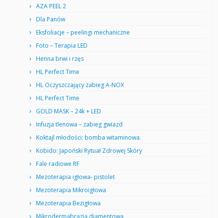
AZA PEEL 2
Dla Panów
Eksfoliacje – peelingi mechaniczne
Foto – Terapia LED
Henna brwi i rzęs
HL Perfect Time
HL Oczyszczający zabieg A-NOX
HL Perfect Time
GOLD MASK – 24k + LED
Infuzja tlenowa – zabieg gwiazd
Koktajl młodości: bomba witaminowa.
Kobido: Japoński Rytuał Zdrowej Skóry
Fale radiowe RF
Mezoterapia igłowa- pistolet
Mezoterapia Mikroigłowa
Mezoterapia Bezigłowa
Mikrodermabrazja diamentowa