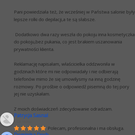
Pani powiedziała też, że wcześniej w Państwa salonie były 
lepsze rolki do depilacji,a te są słabsze. 
 Dodatkowo dwa razy weszła do pokoju inna kosmetyczka 
do pokoju,bez pukania, co jest brakiem uszanowania 
prywatności klienta.
Reklamację napisałam, właścicielka oddzwoniła w 
godzinach które mi nie odpowiadały i nie odbierają 
telefonów mimo że się umowilysmy na inną godzinę 
rozmowy. Po prośbie o odpowiedź pisemną do tej pory 
jej nie uzyskałam.
Z moich doświadczeń zdecydowanie odradzam.
Patrycja Sasnal
6 lat temu
Polecam, profesionalna i ma obsługa.
Dominika Doch