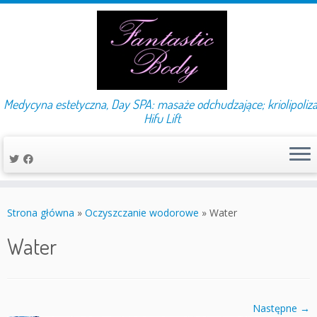
Medycyna estetyczna, Day SPA: masaże odchudzające; kriolipoliza
Hifu Lift
Przejdź
do
Strona główna
»
Oczyszczanie wodorowe
»
Water
treści
Water
Następne →