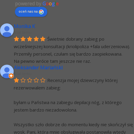
powered by
G
o
o
g
l
e
oceń nas na
Monika K
6 lat temu
Świetnie dobrany zabieg po 
wcześniejszej konsultacji (kriolipoliza +fala uderzeniowa). 
Przemiły personel, czułam się bardzo zaopiekowana.
Na pewno wróce tam jeszcze nie raz.
Aleksander Mariański
6 lat temu
Recenzja mojej dziewczyny której 
rezerwowalem zabieg:
byłam u Państwa na zabiegu depilacji nóg, z którego 
jestem bardzo niezadowolona.
Wszystko szło dobrze do momentu kiedy nie skończył się 
wosk. Pani, która mnie obsługiwała postanowiła wtedy 