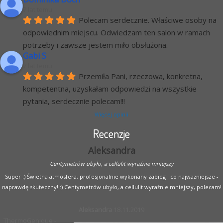
7 lat temu
Polecam serdecznie. Właściwe osoby na 
odpowiednim miejscu. Odwiedzam ten salon w ramach 
potrzeby i zawsze jestem miło obsłużona.
Gabi S
7 lat temu
Przemiła Pani, rzeczowa, konkretna, 
kompetentna, uzyskałam odpowiedzi na wszystkie 
pytania, serdecznie polecam!!!
Więcej opinii
Recenzje
Aleksandra
Centymetrów ubyło, a cellulit wyraźnie mniejszy
Super :) Świetna atmosfera, profesjonalnie wykonany zabieg i co najważniejsze -
naprawdę skuteczny! :) Centymetrów ubyło, a cellulit wyraźnie mniejszy, polecam!
Aleksandra
18.11.2019
ThermoGenique -