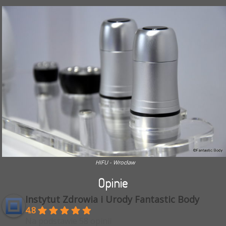
HIFU - Wrocław
Opinie
Instytut Zdrowia i Urody Fantastic Body
4.8
Na podstawie 58 opinii