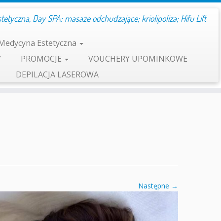
etyczna, Day SPA: masaże odchudzające; kriolipoliza; Hifu Lift
Medycyna Estetyczna
Y
PROMOCJE
VOUCHERY UPOMINKOWE
DEPILACJA LASEROWA
Następne →