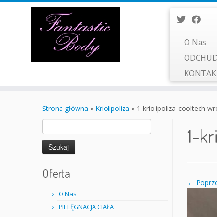
O Nas
ODCHUD
KONTA
Przejdź
do
Strona główna
»
Kriolipoliza
»
1-kriolipoliza-cooltech w
treści
Szukaj:
1-kr
Oferta
← Poprze
O Nas
PIELĘGNACJA CIAŁA