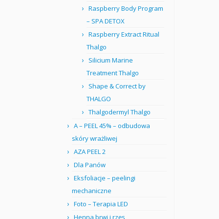
Raspberry Body Program
– SPA DETOX
Raspberry Extract Ritual
Thalgo
Silicium Marine
Treatment Thalgo
Shape & Correct by
THALGO
Thalgodermyl Thalgo
A – PEEL 45% – odbudowa
skóry wrażliwej
AZA PEEL 2
Dla Panów
Eksfoliacje – peelingi
mechaniczne
Foto – Terapia LED
Henna brwi i rzęs