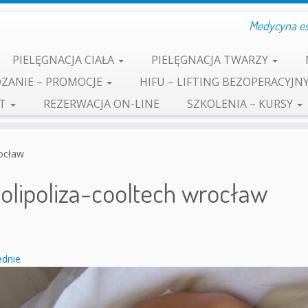
Medycyna est
PIELĘGNACJA CIAŁA
PIELĘGNACJA TWARZY
ZANIE – PROMOCJE
HIFU – LIFTING BEZOPERACYJN
KT
REZERWACJA ON-LINE
SZKOLENIA – KURSY
rocław
iolipoliza-cooltech wrocław
dnie