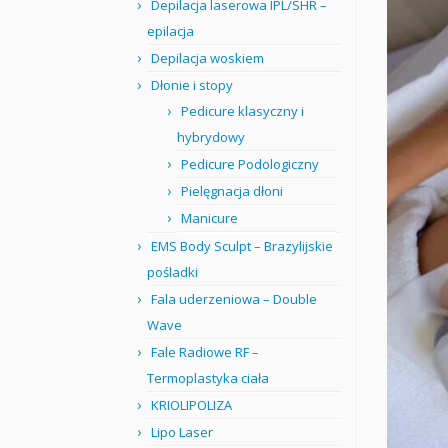
Depilacja laserowa IPL/SHR –
epilacja
Depilacja woskiem
Dłonie i stopy
Pedicure klasyczny i
hybrydowy
Pedicure Podologiczny
Pielęgnacja dłoni
Manicure
EMS Body Sculpt – Brazylijskie
pośladki
Fala uderzeniowa – Double
Wave
Fale Radiowe RF –
Termoplastyka ciała
KRIOLIPOLIZA
Lipo Laser