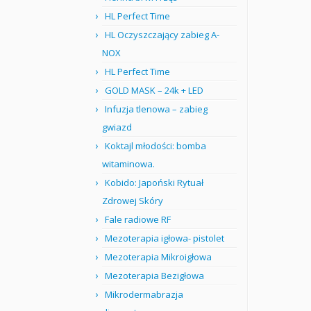
HL Perfect Time
HL Oczyszczający zabieg A-
NOX
HL Perfect Time
GOLD MASK – 24k + LED
Infuzja tlenowa – zabieg
gwiazd
Koktajl młodości: bomba
witaminowa.
Kobido: Japoński Rytuał
Zdrowej Skóry
Fale radiowe RF
Mezoterapia igłowa- pistolet
Mezoterapia Mikroigłowa
Mezoterapia Bezigłowa
Mikrodermabrazja