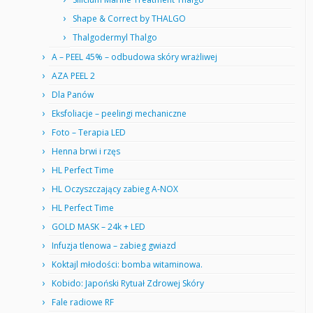
Shape & Correct by THALGO
Thalgodermyl Thalgo
A – PEEL 45% – odbudowa skóry wrażliwej
AZA PEEL 2
Dla Panów
Eksfoliacje – peelingi mechaniczne
Foto – Terapia LED
Henna brwi i rzęs
HL Perfect Time
HL Oczyszczający zabieg A-NOX
HL Perfect Time
GOLD MASK – 24k + LED
Infuzja tlenowa – zabieg gwiazd
Koktajl młodości: bomba witaminowa.
Kobido: Japoński Rytuał Zdrowej Skóry
Fale radiowe RF