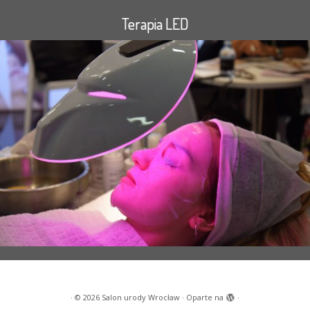
Terapia LED
·
© 2026
Salon urody Wrocław
·
Oparte na
·