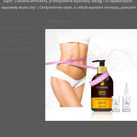
Super :) Świetna atmosfera, profesjonalnie wykonany zabieg i co najważniejsze -
naprawdę skuteczny! :) Centymetrów ubyło, a cellulit wyraźnie mniejszy, polecam!
Aleksandra
18.11.2019
ThermoGenique -
aż do 16 cm (!!) w
obwodach już po
pierwszym zabiegu