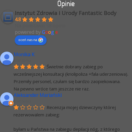
Opinie
Instytut Zdrowia i Urody Fantastic Body
4.8
Na podstawie 58 opinii
powered by
G
o
o
g
l
e
oceń nas na
Monika K
6 lat temu
Świetnie dobrany zabieg po 
wcześniejszej konsultacji (kriolipoliza +fala uderzeniowa). 
Przemiły personel, czułam się bardzo zaopiekowana.
Na pewno wróce tam jeszcze nie raz.
Aleksander Mariański
6 lat temu
Recenzja mojej dziewczyny której 
rezerwowalem zabieg:
byłam u Państwa na zabiegu depilacji nóg, z którego 