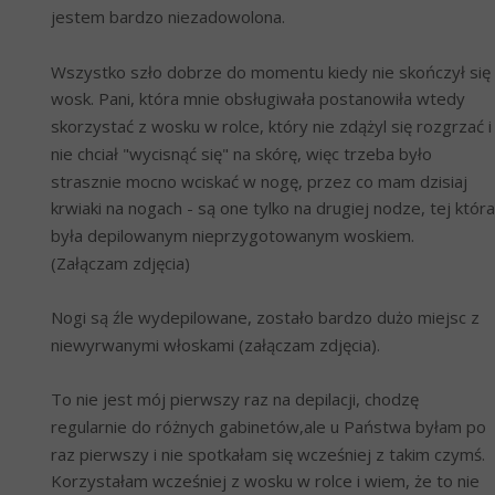
jestem bardzo niezadowolona.
Wszystko szło dobrze do momentu kiedy nie skończył się 
wosk. Pani, która mnie obsługiwała postanowiła wtedy 
skorzystać z wosku w rolce, który nie zdążyl się rozgrzać i 
nie chciał "wycisnąć się" na skórę, więc trzeba było 
strasznie mocno wciskać w nogę, przez co mam dzisiaj 
krwiaki na nogach - są one tylko na drugiej nodze, tej która 
była depilowanym nieprzygotowanym woskiem. 
(Załączam zdjęcia)
Nogi są źle wydepilowane, zostało bardzo dużo miejsc z 
niewyrwanymi włoskami (załączam zdjęcia).
To nie jest mój pierwszy raz na depilacji, chodzę 
regularnie do różnych gabinetów,ale u Państwa byłam po 
raz pierwszy i nie spotkałam się wcześniej z takim czymś. 
Korzystałam wcześniej z wosku w rolce i wiem, że to nie 