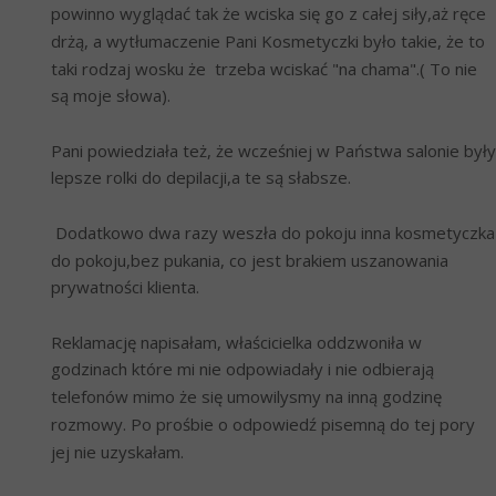
powinno wyglądać tak że wciska się go z całej siły,aż ręce 
drżą, a wytłumaczenie Pani Kosmetyczki było takie, że to 
taki rodzaj wosku że  trzeba wciskać "na chama".( To nie 
są moje słowa).
Pani powiedziała też, że wcześniej w Państwa salonie były 
lepsze rolki do depilacji,a te są słabsze. 
 Dodatkowo dwa razy weszła do pokoju inna kosmetyczka 
do pokoju,bez pukania, co jest brakiem uszanowania 
prywatności klienta.
Reklamację napisałam, właścicielka oddzwoniła w 
godzinach które mi nie odpowiadały i nie odbierają 
telefonów mimo że się umowilysmy na inną godzinę 
rozmowy. Po prośbie o odpowiedź pisemną do tej pory 
jej nie uzyskałam.