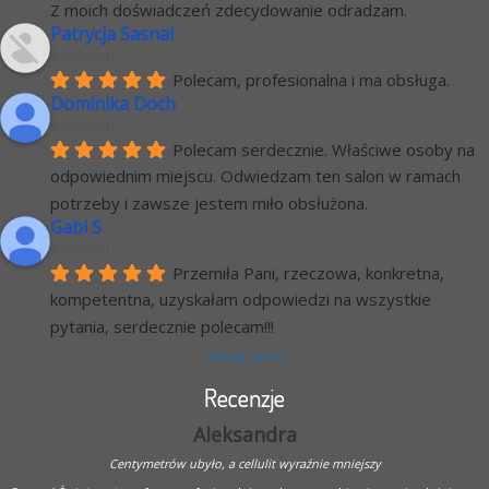
Z moich doświadczeń zdecydowanie odradzam.
Patrycja Sasnal
6 lat temu
Polecam, profesionalna i ma obsługa.
Dominika Doch
6 lat temu
Polecam serdecznie. Właściwe osoby na 
odpowiednim miejscu. Odwiedzam ten salon w ramach 
potrzeby i zawsze jestem miło obsłużona.
Gabi S
7 lat temu
Przemiła Pani, rzeczowa, konkretna, 
kompetentna, uzyskałam odpowiedzi na wszystkie 
pytania, serdecznie polecam!!!
Więcej opinii
Recenzje
Aleksandra
Centymetrów ubyło, a cellulit wyraźnie mniejszy