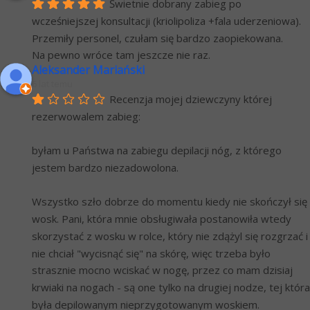
Świetnie dobrany zabieg po 
wcześniejszej konsultacji (kriolipoliza +fala uderzeniowa). 
Przemiły personel, czułam się bardzo zaopiekowana.
Na pewno wróce tam jeszcze nie raz.
Aleksander Mariański
6 lat temu
Recenzja mojej dziewczyny której 
rezerwowalem zabieg:
byłam u Państwa na zabiegu depilacji nóg, z którego 
jestem bardzo niezadowolona.
Wszystko szło dobrze do momentu kiedy nie skończył się 
wosk. Pani, która mnie obsługiwała postanowiła wtedy 
skorzystać z wosku w rolce, który nie zdążyl się rozgrzać i 
nie chciał "wycisnąć się" na skórę, więc trzeba było 
strasznie mocno wciskać w nogę, przez co mam dzisiaj 
krwiaki na nogach - są one tylko na drugiej nodze, tej która 
była depilowanym nieprzygotowanym woskiem. 