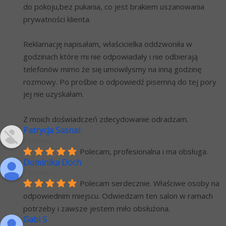
do pokoju,bez pukania, co jest brakiem uszanowania 
prywatności klienta.
Reklamację napisałam, właścicielka oddzwoniła w 
godzinach które mi nie odpowiadały i nie odbierają 
telefonów mimo że się umowilysmy na inną godzinę 
rozmowy. Po prośbie o odpowiedź pisemną do tej pory 
jej nie uzyskałam.
Z moich doświadczeń zdecydowanie odradzam.
Patrycja Sasnal
6 lat temu
Polecam, profesionalna i ma obsługa.
Dominika Doch
6 lat temu
Polecam serdecznie. Właściwe osoby na 
odpowiednim miejscu. Odwiedzam ten salon w ramach 
potrzeby i zawsze jestem miło obsłużona.
Gabi S