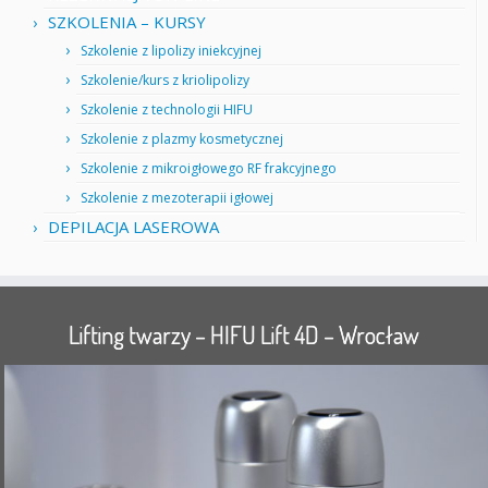
SZKOLENIA – KURSY
Szkolenie z lipolizy iniekcyjnej
Szkolenie/kurs z kriolipolizy
Szkolenie z technologii HIFU
Szkolenie z plazmy kosmetycznej
Szkolenie z mikroigłowego RF frakcyjnego
Szkolenie z mezoterapii igłowej
DEPILACJA LASEROWA
Lifting twarzy – HIFU Lift 4D – Wrocław