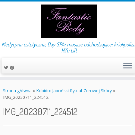
Medycyna estetyczna, Day SPA: masaże odchudzające; kriolipoliza
Hifu Lift
Przejdź
do
Strona główna
»
Kobido: Japoński Rytuał Zdrowej Skóry
»
treści
IMG_20230711_224512
IMG_20230711_224512