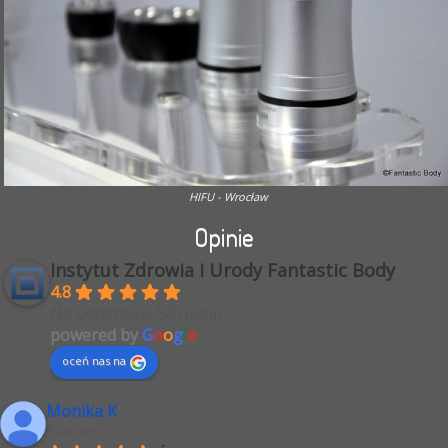
HIFU - Wrocław
Opinie
Instytut Zdrowia i Urody Fantastic Body
4.8
Na podstawie 58 opinii
powered by
G
o
o
g
l
e
oceń nas na
Monika K
6 lat temu