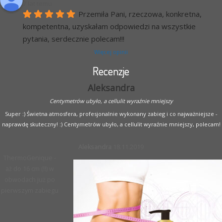
7 lat temu
Przemiła Pani, rzeczowa, konkretna, 
kompetentna, uzyskałam odpowiedzi na wszystkie 
pytania, serdecznie polecam!!!
Więcej opinii
Recenzje
Aleksandra
Centymetrów ubyło, a cellulit wyraźnie mniejszy
Super :) Świetna atmosfera, profesjonalnie wykonany zabieg i co najważniejsze -
naprawdę skuteczny! :) Centymetrów ubyło, a cellulit wyraźnie mniejszy, polecam!
Aleksandra
18.11.2019
ThermoGenique -
aż do 16 cm (!!) w
obwodach już po
pierwszym zabiegu