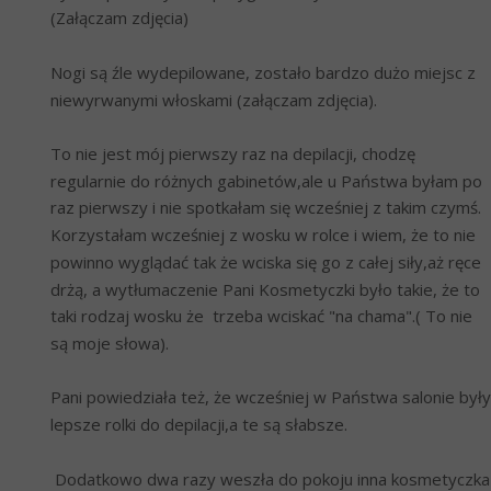
(Załączam zdjęcia)
Nogi są źle wydepilowane, zostało bardzo dużo miejsc z 
niewyrwanymi włoskami (załączam zdjęcia).
To nie jest mój pierwszy raz na depilacji, chodzę 
regularnie do różnych gabinetów,ale u Państwa byłam po 
raz pierwszy i nie spotkałam się wcześniej z takim czymś. 
Korzystałam wcześniej z wosku w rolce i wiem, że to nie 
powinno wyglądać tak że wciska się go z całej siły,aż ręce 
drżą, a wytłumaczenie Pani Kosmetyczki było takie, że to 
taki rodzaj wosku że  trzeba wciskać "na chama".( To nie 
są moje słowa).
Pani powiedziała też, że wcześniej w Państwa salonie były 
lepsze rolki do depilacji,a te są słabsze. 
 Dodatkowo dwa razy weszła do pokoju inna kosmetyczka 