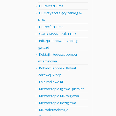
HL Perfect Time
HL Oczyszczający zabieg A-
NOX
HL Perfect Time
GOLD MASK – 24k + LED
Infuzja tlenowa – zabieg
gwiazd
Koktajl młodości: bomba
witaminowa.
Kobido: Japoński Rytuał
Zdrowej Skóry
Fale radiowe RF
Mezoterapia igłowa- pistolet
Mezoterapia Mikroigłowa
Mezoterapia Bezigłowa
Mikrodermabrazja