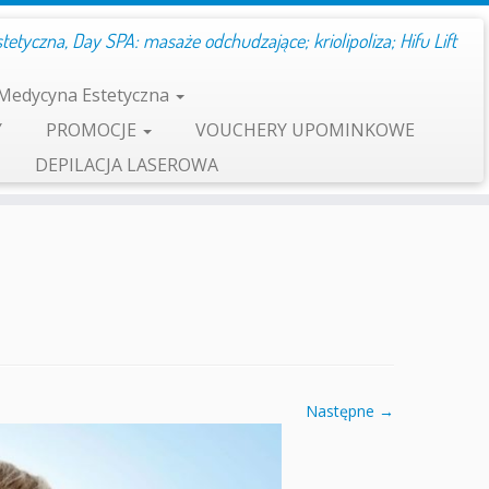
etyczna, Day SPA: masaże odchudzające; kriolipoliza; Hifu Lift
Medycyna Estetyczna
Y
PROMOCJE
VOUCHERY UPOMINKOWE
DEPILACJA LASEROWA
Następne →