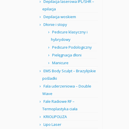
Depilacja laserowa IPL/SHR –
epilacja
Depilacja woskiem
Dłonie i stopy
Pedicure klasyczny i
hybrydowy
Pedicure Podologiczny
Pielęgnacja dłoni
Manicure
EMS Body Sculpt – Brazylijskie
pośladki
Fala uderzeniowa – Double
Wave
Fale Radiowe RF –
Termoplastyka ciała
KRIOLIPOLIZA
Lipo Laser