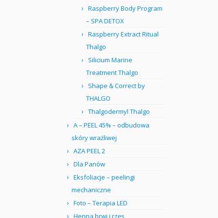
Raspberry Body Program
– SPA DETOX
Raspberry Extract Ritual
Thalgo
Silicium Marine
Treatment Thalgo
Shape & Correct by
THALGO
Thalgodermyl Thalgo
A – PEEL 45% – odbudowa
skóry wrażliwej
AZA PEEL 2
Dla Panów
Eksfoliacje – peelingi
mechaniczne
Foto – Terapia LED
Henna brwi i rzęs