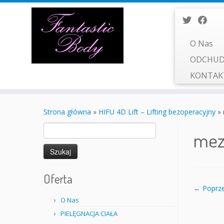
O Nas
ODCHUD
KONTA
Przejdź
do
Strona główna
»
HIFU 4D Lift – Lifting bezoperacyjny
»
treści
Szukaj:
mez
Oferta
← Poprze
O Nas
PIELĘGNACJA CIAŁA