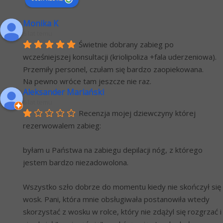
Monika K
6 lat temu
Świetnie dobrany zabieg po 
wcześniejszej konsultacji (kriolipoliza +fala uderzeniowa). 
Przemiły personel, czułam się bardzo zaopiekowana.
Na pewno wróce tam jeszcze nie raz.
Aleksander Mariański
6 lat temu
Recenzja mojej dziewczyny której 
rezerwowalem zabieg:
byłam u Państwa na zabiegu depilacji nóg, z którego 
jestem bardzo niezadowolona.
Wszystko szło dobrze do momentu kiedy nie skończył się 
wosk. Pani, która mnie obsługiwała postanowiła wtedy 
skorzystać z wosku w rolce, który nie zdążyl się rozgrzać i 