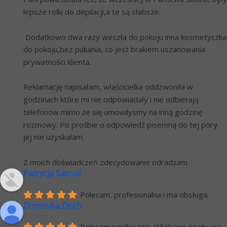
lepsze rolki do depilacji,a te są słabsze. 
 Dodatkowo dwa razy weszła do pokoju inna kosmetyczka 
do pokoju,bez pukania, co jest brakiem uszanowania 
prywatności klienta.
Reklamację napisałam, właścicielka oddzwoniła w 
godzinach które mi nie odpowiadały i nie odbierają 
telefonów mimo że się umowilysmy na inną godzinę 
rozmowy. Po prośbie o odpowiedź pisemną do tej pory 
jej nie uzyskałam.
Z moich doświadczeń zdecydowanie odradzam.
Patrycja Sasnal
6 lat temu
Polecam, profesionalna i ma obsługa.
Dominika Doch
6 lat temu
Polecam serdecznie. Właściwe osoby na 