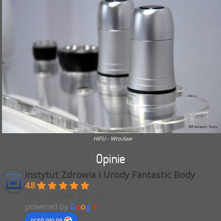
HIFU - Wrocław
Opinie
Instytut Zdrowia i Urody Fantastic Body
4.8
Na podstawie 58 opinii
powered by
G
o
o
g
l
e
oceń nas na