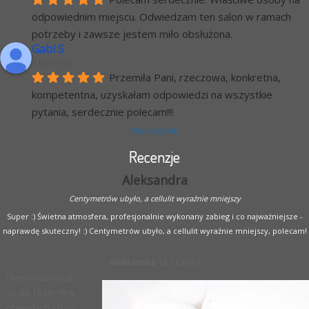
odpowiednim miejscu. Odwiedzam ten salon w ramach 
potrzeby i zawsze jestem miło obsłużona.
Gabi S
7 lat temu
Przemiła Pani, rzeczowa, konkretna, 
kompetentna, uzyskałam odpowiedzi na wszystkie 
pytania, serdecznie polecam!!!
Więcej opinii
Recenzje
Aleksandra
Centymetrów ubyło, a cellulit wyraźnie mniejszy
Super :) Świetna atmosfera, profesjonalnie wykonany zabieg i co najważniejsze -
naprawdę skuteczny! :) Centymetrów ubyło, a cellulit wyraźnie mniejszy, polecam!
Aleksandra
18.11.2019
ThermoGenique -
aż do 16 cm (!!) w
obwodach już po