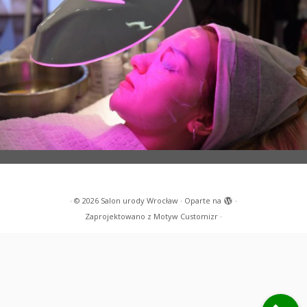
·
© 2026
Salon urody Wrocław
·
Oparte na
·
Zaprojektowano z
Motyw Customizr
·