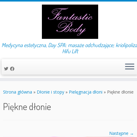
Medycyna estetyczna, Day SPA: masaże odchudzające; kriolipoliza
Hifu Lift
Przejdź
do
Strona główna
»
Dłonie i stopy
»
Pielęgnacja dłoni
»
Piękne dłonie
treści
Piękne dłonie
Następne →