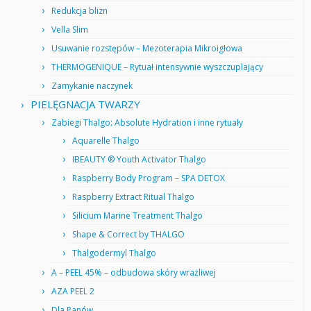
Redukcja blizn
Vella Slim
Usuwanie rozstępów – Mezoterapia Mikroigłowa
THERMOGENIQUE – Rytuał intensywnie wyszczuplający
Zamykanie naczynek
PIELĘGNACJA TWARZY
Zabiegi Thalgo: Absolute Hydration i inne rytuały
Aquarelle Thalgo
IBEAUTY ® Youth Activator Thalgo
Raspberry Body Program – SPA DETOX
Raspberry Extract Ritual Thalgo
Silicium Marine Treatment Thalgo
Shape & Correct by THALGO
Thalgodermyl Thalgo
A – PEEL 45% – odbudowa skóry wrażliwej
AZA PEEL 2
Dla Panów