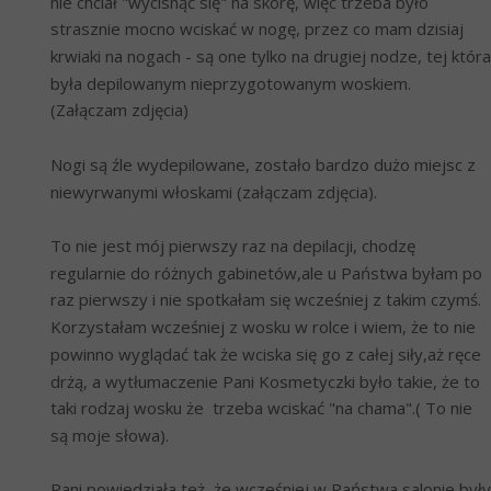
nie chciał "wycisnąć się" na skórę, więc trzeba było 
strasznie mocno wciskać w nogę, przez co mam dzisiaj 
krwiaki na nogach - są one tylko na drugiej nodze, tej która 
była depilowanym nieprzygotowanym woskiem. 
(Załączam zdjęcia)
Nogi są źle wydepilowane, zostało bardzo dużo miejsc z 
niewyrwanymi włoskami (załączam zdjęcia).
To nie jest mój pierwszy raz na depilacji, chodzę 
regularnie do różnych gabinetów,ale u Państwa byłam po 
raz pierwszy i nie spotkałam się wcześniej z takim czymś. 
Korzystałam wcześniej z wosku w rolce i wiem, że to nie 
powinno wyglądać tak że wciska się go z całej siły,aż ręce 
drżą, a wytłumaczenie Pani Kosmetyczki było takie, że to 
taki rodzaj wosku że  trzeba wciskać "na chama".( To nie 
są moje słowa).
Pani powiedziała też, że wcześniej w Państwa salonie były 