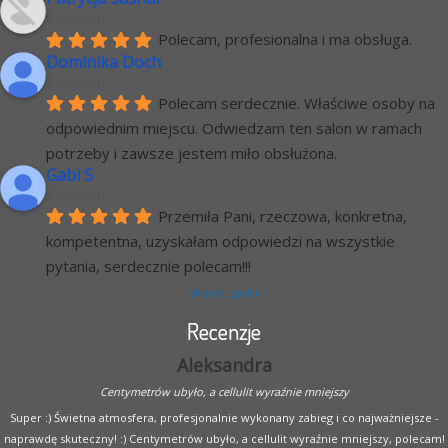
6 lat temu
Polecam, profesionalna i ma obsługa.
Dominika Doch
6 lat temu
Polecam serdecznie. Właściwe osoby na 
odpowiednim miejscu. Odwiedzam ten salon w ramach 
potrzeby i zawsze jestem miło obsłużona.
Gabi S
7 lat temu
Przemiła Pani, rzeczowa, konkretna, 
kompetentna, uzyskałam odpowiedzi na wszystkie 
pytania, serdecznie polecam!!!
Więcej opinii
Recenzje
Aleksandra
Centymetrów ubyło, a cellulit wyraźnie mniejszy
Super :) Świetna atmosfera, profesjonalnie wykonany zabieg i co najważniejsze -
naprawdę skuteczny! :) Centymetrów ubyło, a cellulit wyraźnie mniejszy, polecam!