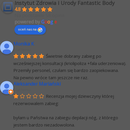
Instytut Zdrowia i Urody Fantastic Body
4.8
Na podstawie 58 opinii
powered by
G
o
o
g
l
e
oceń nas na
Monika K
6 lat temu
Świetnie dobrany zabieg po 
wcześniejszej konsultacji (kriolipoliza +fala uderzeniowa). 
Przemiły personel, czułam się bardzo zaopiekowana.
Na pewno wróce tam jeszcze nie raz.
Aleksander Mariański
6 lat temu
Recenzja mojej dziewczyny której 
rezerwowalem zabieg:
byłam u Państwa na zabiegu depilacji nóg, z którego 
jestem bardzo niezadowolona.