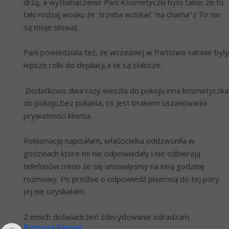
drżą, a wytłumaczenie Pani Kosmetyczki było takie, że to 
taki rodzaj wosku że  trzeba wciskać "na chama".( To nie 
są moje słowa).
Pani powiedziała też, że wcześniej w Państwa salonie były 
lepsze rolki do depilacji,a te są słabsze. 
 Dodatkowo dwa razy weszła do pokoju inna kosmetyczka 
do pokoju,bez pukania, co jest brakiem uszanowania 
prywatności klienta.
Reklamację napisałam, właścicielka oddzwoniła w 
godzinach które mi nie odpowiadały i nie odbierają 
telefonów mimo że się umowilysmy na inną godzinę 
rozmowy. Po prośbie o odpowiedź pisemną do tej pory 
jej nie uzyskałam.
Z moich doświadczeń zdecydowanie odradzam.
Patrycja Sasnal