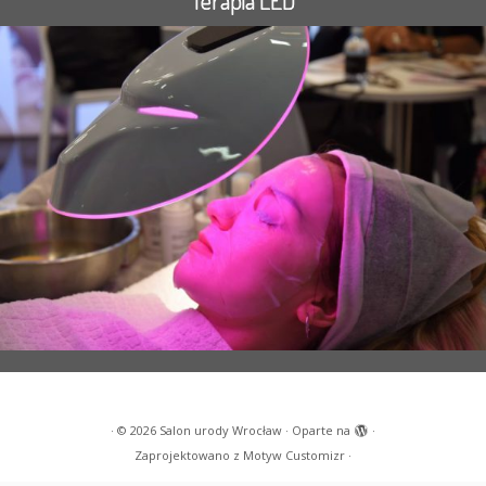
Terapia LED
·
© 2026
Salon urody Wrocław
·
Oparte na
·
Zaprojektowano z
Motyw Customizr
·