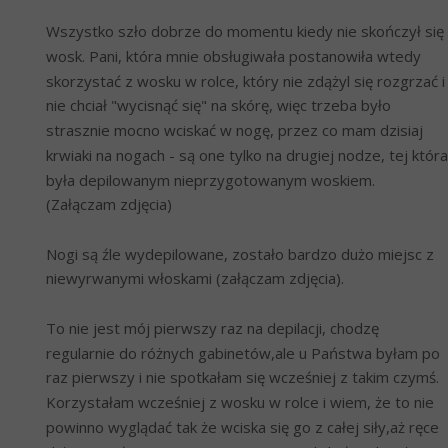
Wszystko szło dobrze do momentu kiedy nie skończył się 
wosk. Pani, która mnie obsługiwała postanowiła wtedy 
skorzystać z wosku w rolce, który nie zdążyl się rozgrzać i 
nie chciał "wycisnąć się" na skórę, więc trzeba było 
strasznie mocno wciskać w nogę, przez co mam dzisiaj 
krwiaki na nogach - są one tylko na drugiej nodze, tej która 
była depilowanym nieprzygotowanym woskiem. 
(Załączam zdjęcia)
Nogi są źle wydepilowane, zostało bardzo dużo miejsc z 
niewyrwanymi włoskami (załączam zdjęcia).
To nie jest mój pierwszy raz na depilacji, chodzę 
regularnie do różnych gabinetów,ale u Państwa byłam po 
raz pierwszy i nie spotkałam się wcześniej z takim czymś. 
Korzystałam wcześniej z wosku w rolce i wiem, że to nie 
powinno wyglądać tak że wciska się go z całej siły,aż ręce 