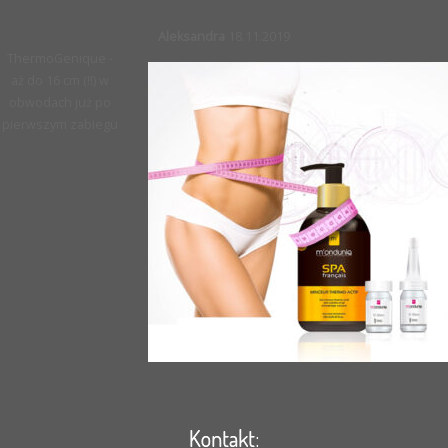
Aleksandra
18.11.2019
ThermoGenique -
aż do 16 cm (!!) w
obwodach już po
pierwszym zabiegu
Kontakt: