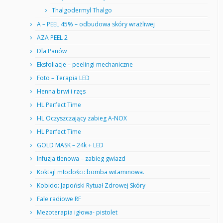
Thalgodermyl Thalgo
A – PEEL 45% – odbudowa skóry wrażliwej
AZA PEEL 2
Dla Panów
Eksfoliacje – peelingi mechaniczne
Foto – Terapia LED
Henna brwi i rzęs
HL Perfect Time
HL Oczyszczający zabieg A-NOX
HL Perfect Time
GOLD MASK – 24k + LED
Infuzja tlenowa – zabieg gwiazd
Koktajl młodości: bomba witaminowa.
Kobido: Japoński Rytuał Zdrowej Skóry
Fale radiowe RF
Mezoterapia igłowa- pistolet