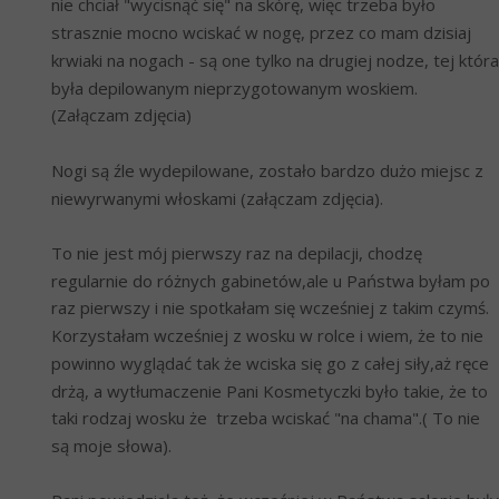
nie chciał "wycisnąć się" na skórę, więc trzeba było 
strasznie mocno wciskać w nogę, przez co mam dzisiaj 
krwiaki na nogach - są one tylko na drugiej nodze, tej która 
była depilowanym nieprzygotowanym woskiem. 
(Załączam zdjęcia)
Nogi są źle wydepilowane, zostało bardzo dużo miejsc z 
niewyrwanymi włoskami (załączam zdjęcia).
To nie jest mój pierwszy raz na depilacji, chodzę 
regularnie do różnych gabinetów,ale u Państwa byłam po 
raz pierwszy i nie spotkałam się wcześniej z takim czymś. 
Korzystałam wcześniej z wosku w rolce i wiem, że to nie 
powinno wyglądać tak że wciska się go z całej siły,aż ręce 
drżą, a wytłumaczenie Pani Kosmetyczki było takie, że to 
taki rodzaj wosku że  trzeba wciskać "na chama".( To nie 
są moje słowa).