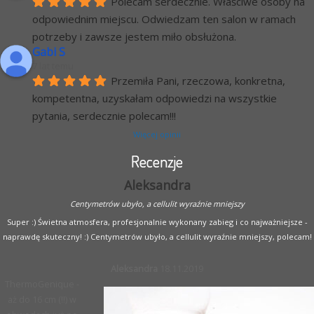
Polecam serdecznie. Właściwe osoby na 
odpowiednim miejscu. Odwiedzam ten salon w ramach 
potrzeby i zawsze jestem miło obsłużona.
Gabi S
7 lat temu
Przemiła Pani, rzeczowa, konkretna, 
kompetentna, uzyskałam odpowiedzi na wszystkie 
pytania, serdecznie polecam!!!
Więcej opinii
Recenzje
Aleksandra
Centymetrów ubyło, a cellulit wyraźnie mniejszy
Super :) Świetna atmosfera, profesjonalnie wykonany zabieg i co najważniejsze -
naprawdę skuteczny! :) Centymetrów ubyło, a cellulit wyraźnie mniejszy, polecam!
Aleksandra
18.11.2019
ThermoGenique -
aż do 16 cm (!!) w