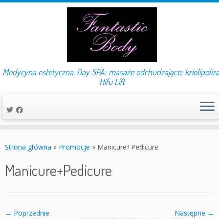
Medycyna estetyczna, Day SPA: masaże odchudzające; kriolipoliza
Hifu Lift
Przejdź
do
Strona główna
»
Promocje
»
Manicure+Pedicure
treści
Manicure+Pedicure
← Poprzednie
Następne →