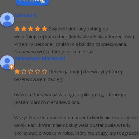
Monika K
6 lat temu
Świetnie dobrany zabieg po 
wcześniejszej konsultacji (kriolipoliza +fala uderzeniowa). 
Przemiły personel, czułam się bardzo zaopiekowana.
Na pewno wróce tam jeszcze nie raz.
Aleksander Mariański
6 lat temu
Recenzja mojej dziewczyny której 
rezerwowalem zabieg:
byłam u Państwa na zabiegu depilacji nóg, z którego 
jestem bardzo niezadowolona.
Wszystko szło dobrze do momentu kiedy nie skończył się 
wosk. Pani, która mnie obsługiwała postanowiła wtedy 
skorzystać z wosku w rolce, który nie zdążyl się rozgrzać i 