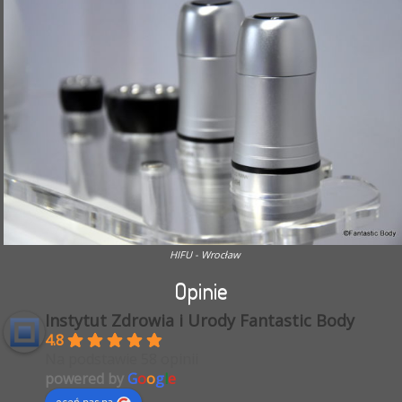
HIFU - Wrocław
Opinie
Instytut Zdrowia i Urody Fantastic Body
4.8
Na podstawie 58 opinii
powered by
G
o
o
g
l
e
oceń nas na