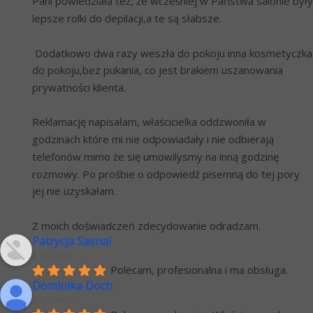
Pani powiedziała też, że wcześniej w Państwa salonie były 
lepsze rolki do depilacji,a te są słabsze. 
 Dodatkowo dwa razy weszła do pokoju inna kosmetyczka 
do pokoju,bez pukania, co jest brakiem uszanowania 
prywatności klienta.
Reklamację napisałam, właścicielka oddzwoniła w 
godzinach które mi nie odpowiadały i nie odbierają 
telefonów mimo że się umowilysmy na inną godzinę 
rozmowy. Po prośbie o odpowiedź pisemną do tej pory 
jej nie uzyskałam.
Z moich doświadczeń zdecydowanie odradzam.
Patrycja Sasnal
6 lat temu
Polecam, profesionalna i ma obsługa.
Dominika Doch
6 lat temu