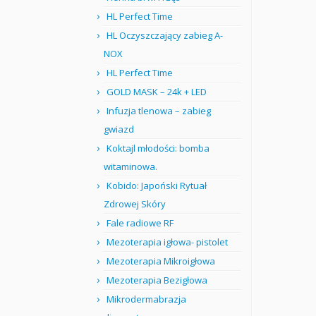
HL Perfect Time
HL Oczyszczający zabieg A-
NOX
HL Perfect Time
GOLD MASK – 24k + LED
Infuzja tlenowa – zabieg
gwiazd
Koktajl młodości: bomba
witaminowa.
Kobido: Japoński Rytuał
Zdrowej Skóry
Fale radiowe RF
Mezoterapia igłowa- pistolet
Mezoterapia Mikroigłowa
Mezoterapia Bezigłowa
Mikrodermabrazja