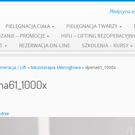
Medycyna est
PIELĘGNACJA CIAŁA
PIELĘGNACJA TWARZY
ZANIE – PROMOCJE
HIFU – LIFTING BEZOPERACYJN
KT
REZERWACJA ON-LINE
SZKOLENIA – KURSY
neracja / Lift
»
Mezoterapia Mikroigłowa
»
dpena61_1000x
na61_1000x
dnie