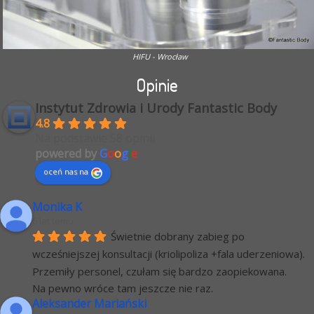
HIFU - Wrocław
Opinie
Instytut Zdrowia i Urody Fantastic Body
4.8
Na podstawie 58 opinii
powered by
G
o
o
g
l
e
oceń nas na
Monika K
6 lat temu
Świetnie dobrany zabieg po 
wcześniejszej konsultacji (kriolipoliza +fala uderzeniowa). 
Przemiły personel, czułam się bardzo zaopiekowana.
Na pewno wróce tam jeszcze nie raz.
Aleksander Mariański