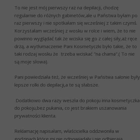
To nie jest mój pierwszy raz na depilacji, chodzę 
regularnie do różnych gabinetów,ale u Państwa byłam po 
raz pierwszy i nie spotkałam się wcześniej z takim czymś. 
Korzystałam wcześniej z wosku w rolce i wiem, że to nie 
powinno wyglądać tak że wciska się go z całej siły,aż ręce 
drżą, a wytłumaczenie Pani Kosmetyczki było takie, że to 
taki rodzaj wosku że  trzeba wciskać "na chama".( To nie 
są moje słowa).
Pani powiedziała też, że wcześniej w Państwa salonie były 
lepsze rolki do depilacji,a te są słabsze. 
 Dodatkowo dwa razy weszła do pokoju inna kosmetyczka 
do pokoju,bez pukania, co jest brakiem uszanowania 
prywatności klienta.
Reklamację napisałam, właścicielka oddzwoniła w 
godzinach które mi nie odpowiadały i nie odbierają 