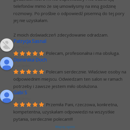
telefonów mimo że się umowilysmy na inną godzinę 
rozmowy. Po prośbie o odpowiedź pisemną do tej pory 
jej nie uzyskałam.
Z moich doświadczeń zdecydowanie odradzam.
Patrycja Sasnal
6 lat temu
Polecam, profesionalna i ma obsługa.
Dominika Doch
6 lat temu
Polecam serdecznie. Właściwe osoby na 
odpowiednim miejscu. Odwiedzam ten salon w ramach 
potrzeby i zawsze jestem miło obsłużona.
Gabi S
7 lat temu
Przemiła Pani, rzeczowa, konkretna, 
kompetentna, uzyskałam odpowiedzi na wszystkie 
pytania, serdecznie polecam!!!
Więcej opinii