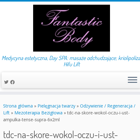
Medycyna estetyczna, Day SPA: masaże odchudzające; kriolipoliza
Hifu Lift
Przejdź
do
Strona główna
»
Pielęgnacja twarzy
»
Odżywienie / Regeneracja /
treści
Lift
»
Mezoterapia Bezigłowa
»
tdc-na-skore-wokol-oczu-i-ust-
ampulka-tense-supra-6x2ml
tdc-na-skore-wokol-oczu-i-ust-