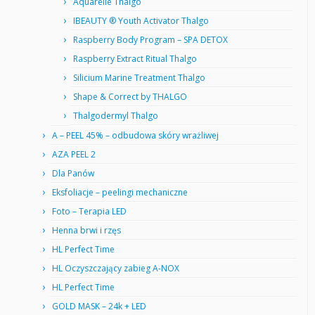
Aquarelle Thalgo
IBEAUTY ® Youth Activator Thalgo
Raspberry Body Program – SPA DETOX
Raspberry Extract Ritual Thalgo
Silicium Marine Treatment Thalgo
Shape & Correct by THALGO
Thalgodermyl Thalgo
A – PEEL 45% – odbudowa skóry wrażliwej
AZA PEEL 2
Dla Panów
Eksfoliacje – peelingi mechaniczne
Foto – Terapia LED
Henna brwi i rzęs
HL Perfect Time
HL Oczyszczający zabieg A-NOX
HL Perfect Time
GOLD MASK – 24k + LED