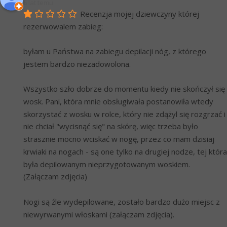
6 lat temu
Recenzja mojej dziewczyny której 
rezerwowalem zabieg:
byłam u Państwa na zabiegu depilacji nóg, z którego 
jestem bardzo niezadowolona.
Wszystko szło dobrze do momentu kiedy nie skończył się 
wosk. Pani, która mnie obsługiwała postanowiła wtedy 
skorzystać z wosku w rolce, który nie zdążyl się rozgrzać i 
nie chciał "wycisnąć się" na skórę, więc trzeba było 
strasznie mocno wciskać w nogę, przez co mam dzisiaj 
krwiaki na nogach - są one tylko na drugiej nodze, tej która 
była depilowanym nieprzygotowanym woskiem. 
(Załączam zdjęcia)
Nogi są źle wydepilowane, zostało bardzo dużo miejsc z 
niewyrwanymi włoskami (załączam zdjęcia).