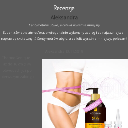
Recenzje
Aleksandra
Centymetrów ubyło, a cellulit wyraźnie mniejszy
Super :) Świetna atmosfera, profesjonalnie wykonany zabieg i co najważniejsze -
naprawdę skuteczny! :) Centymetrów ubyło, a cellulit wyraźnie mniejszy, polecam!
Aleksandra
18.11.2019
ThermoGenique -
aż do 16 cm (!!) w
obwodach już po
pierwszym zabiegu