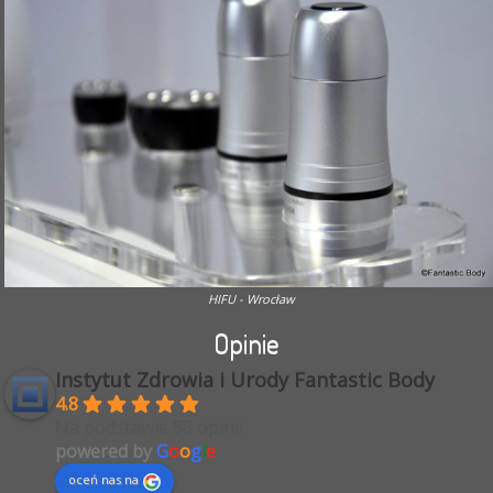
HIFU - Wrocław
Opinie
Instytut Zdrowia i Urody Fantastic Body
4.8
Na podstawie 58 opinii
powered by
G
o
o
g
l
e
oceń nas na