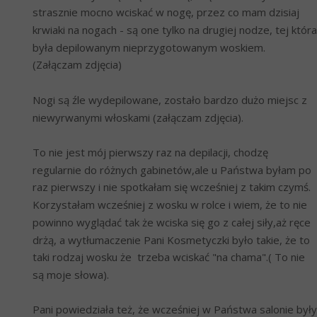
strasznie mocno wciskać w nogę, przez co mam dzisiaj 
krwiaki na nogach - są one tylko na drugiej nodze, tej która 
była depilowanym nieprzygotowanym woskiem. 
(Załączam zdjęcia)
Nogi są źle wydepilowane, zostało bardzo dużo miejsc z 
niewyrwanymi włoskami (załączam zdjęcia).
To nie jest mój pierwszy raz na depilacji, chodzę 
regularnie do różnych gabinetów,ale u Państwa byłam po 
raz pierwszy i nie spotkałam się wcześniej z takim czymś. 
Korzystałam wcześniej z wosku w rolce i wiem, że to nie 
powinno wyglądać tak że wciska się go z całej siły,aż ręce 
drżą, a wytłumaczenie Pani Kosmetyczki było takie, że to 
taki rodzaj wosku że  trzeba wciskać "na chama".( To nie 
są moje słowa).
Pani powiedziała też, że wcześniej w Państwa salonie były 