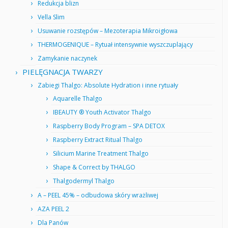
Redukcja blizn
Vella Slim
Usuwanie rozstępów – Mezoterapia Mikroigłowa
THERMOGENIQUE – Rytuał intensywnie wyszczuplający
Zamykanie naczynek
PIELĘGNACJA TWARZY
Zabiegi Thalgo: Absolute Hydration i inne rytuały
Aquarelle Thalgo
IBEAUTY ® Youth Activator Thalgo
Raspberry Body Program – SPA DETOX
Raspberry Extract Ritual Thalgo
Silicium Marine Treatment Thalgo
Shape & Correct by THALGO
Thalgodermyl Thalgo
A – PEEL 45% – odbudowa skóry wrażliwej
AZA PEEL 2
Dla Panów