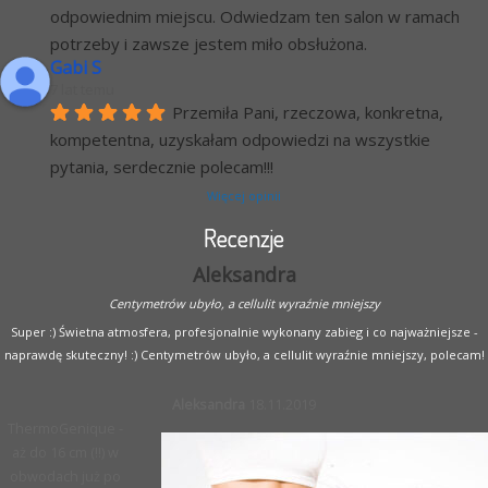
odpowiednim miejscu. Odwiedzam ten salon w ramach 
potrzeby i zawsze jestem miło obsłużona.
Gabi S
7 lat temu
Przemiła Pani, rzeczowa, konkretna, 
kompetentna, uzyskałam odpowiedzi na wszystkie 
pytania, serdecznie polecam!!!
Więcej opinii
Recenzje
Aleksandra
Centymetrów ubyło, a cellulit wyraźnie mniejszy
Super :) Świetna atmosfera, profesjonalnie wykonany zabieg i co najważniejsze -
naprawdę skuteczny! :) Centymetrów ubyło, a cellulit wyraźnie mniejszy, polecam!
Aleksandra
18.11.2019
ThermoGenique -
aż do 16 cm (!!) w
obwodach już po