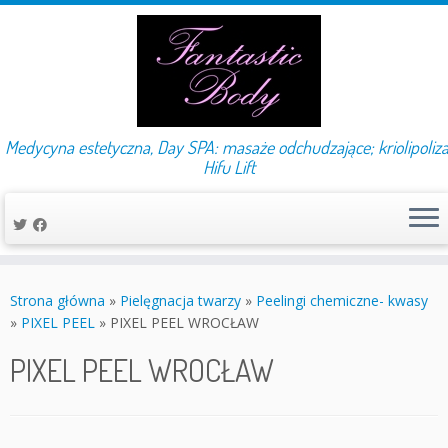
Medycyna estetyczna, Day SPA: masaże odchudzające; kriolipoliza
Hifu Lift
Przejdź
do
Strona główna
»
Pielęgnacja twarzy
»
Peelingi chemiczne- kwasy
treści
»
PIXEL PEEL
»
PIXEL PEEL WROCŁAW
PIXEL PEEL WROCŁAW