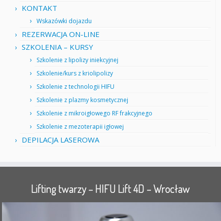
KONTAKT
Wskazówki dojazdu
REZERWACJA ON-LINE
SZKOLENIA – KURSY
Szkolenie z lipolizy iniekcyjnej
Szkolenie/kurs z kriolipolizy
Szkolenie z technologii HIFU
Szkolenie z plazmy kosmetycznej
Szkolenie z mikroigłowego RF frakcyjnego
Szkolenie z mezoterapii igłowej
DEPILACJA LASEROWA
Lifting twarzy – HIFU Lift 4D – Wrocław