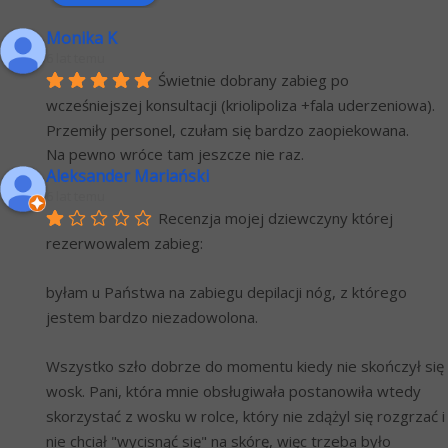
Monika K
6 lat temu
Świetnie dobrany zabieg po 
wcześniejszej konsultacji (kriolipoliza +fala uderzeniowa). 
Przemiły personel, czułam się bardzo zaopiekowana.
Na pewno wróce tam jeszcze nie raz.
Aleksander Mariański
6 lat temu
Recenzja mojej dziewczyny której 
rezerwowalem zabieg:
byłam u Państwa na zabiegu depilacji nóg, z którego 
jestem bardzo niezadowolona.
Wszystko szło dobrze do momentu kiedy nie skończył się 
wosk. Pani, która mnie obsługiwała postanowiła wtedy 
skorzystać z wosku w rolce, który nie zdążyl się rozgrzać i 
nie chciał "wycisnąć się" na skórę, więc trzeba było 