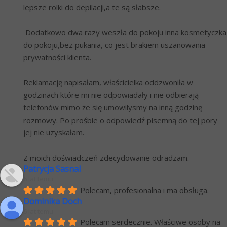
lepsze rolki do depilacji,a te są słabsze. 
 Dodatkowo dwa razy weszła do pokoju inna kosmetyczka 
do pokoju,bez pukania, co jest brakiem uszanowania 
prywatności klienta.
Reklamację napisałam, właścicielka oddzwoniła w 
godzinach które mi nie odpowiadały i nie odbierają 
telefonów mimo że się umowilysmy na inną godzinę 
rozmowy. Po prośbie o odpowiedź pisemną do tej pory 
jej nie uzyskałam.
Z moich doświadczeń zdecydowanie odradzam.
Patrycja Sasnal
6 lat temu
Polecam, profesionalna i ma obsługa.
Dominika Doch
6 lat temu
Polecam serdecznie. Właściwe osoby na 